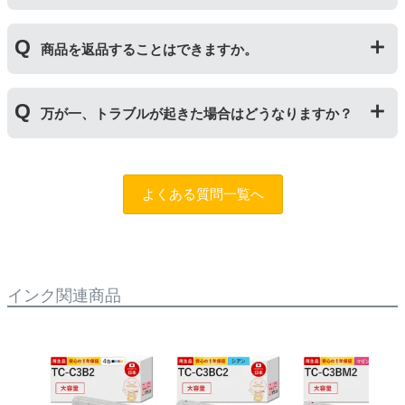
るため、トナーの残量がなくなったり、どちらかが寿命
ジナルの【特別増量版】もございます。
により使用できなくなった場合は、必ず分離してから新
当店では1年間の製品保証を設けております。また、リ
しいものに交換してください。
商品を返品することはできますか。
サイクルトナー/ドラムに限り、レビューをご投稿いただ
くことで保証期間が2年に延長されます。
保証期間の2年以内に使い切るようお願いいたします。
申し訳ありませんが、お客様都合のご返品は商品が未使
万が一、トラブルが起きた場合はどうなりますか？
用未開封の場合であっても対応することができません。
ご購入前に商品の型番などをよくご確認ください。な
お、商品の不具合等につきましては対応させていただき
まずは、サポートスタッフまでご相談をお願いいたしま
ますので、お手数ですが当店までお問い合わせくださ
す。
問合フォーム
よくある質問一覧へ
い。
また、「
ふたつの保証
」を設けておりますので、ご購入
商品とご使用プリンタ―についても保証の適用が可能で
す。
インク関連商品