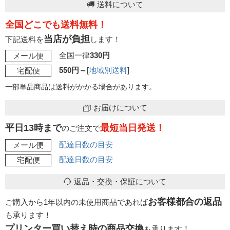
送料について
全国どこでも送料無料！
当店が負担
下記送料を
します！
全国一律
330円
メール便
550円～
[
地域別送料
]
宅配便
一部単品商品は送料がかかる場合があります。
お届けについて
平日13時まで
最短当日発送！
のご注文で
配達日数の目安
メール便
配達日数の目安
宅配便
返品・交換・保証について
お客様都合の返品
ご購入から1年以内の未使用商品であれば
も承ります！
プリンター買い替え時の商品交換
も承ります！