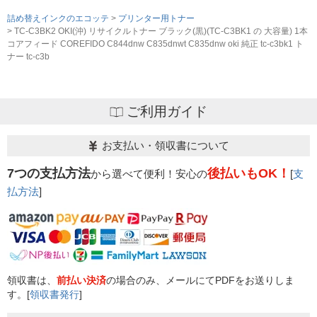
詰め替えインクのエコッテ
プリンター用トナー
TC-C3BK2 OKI(沖) リサイクルトナー ブラック(黒)(TC-C3BK1 の 大容量) 1本
コアフィード COREFIDO C844dnw C835dnwt C835dnw oki 純正 tc-c3bk1 ト
ナー tc-c3b
ご利用ガイド
お支払い・領収書について
7つの支払方法
後払いもOK！
から選べて便利！安心の
[
支
払方法
]
領収書は、
前払い決済
の場合のみ、メールにてPDFをお送りしま
す。[
領収書発行
]