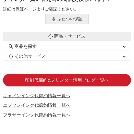
詳細は保証ページよりご確認ください。
ふたつの保証
商品・サービス
商品を探す
初心者用セット
キャノンインク
エプソンインク
ブラザーインク
詰め替えインク
互換インクボトル
互換インクカートリッジ
再生インクカートリッジ
トナーカートリッジ
その他サービス
はじめての方へ
お客様の声
お店の紹介
ご利用ガイド
よくある質問
お問い合わせ
会員専用商品
説明書ダウンロード
印刷代節約&プリンター活用ブログ一覧へ
キャノンインク代節約情報一覧へ
エプソンインク代節約情報一覧へ
ブラザーインク代節約情報一覧へ