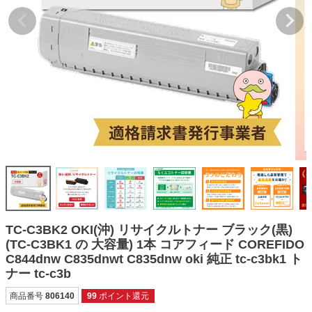
詰め替えインク
互換インクボトル
互換インクカートリッジ
再生インクカートリッジ
記事を探す
お客様の声
お店の紹介
ご利用ガイド
よくある質問
TC-C3BK2 OKI(沖) リサイクルトナー ブラック(黒)
お問い合わせ
(TC-C3BK1 の 大容量) 1本 コアフィード COREFIDO
C844dnw C835dnwt C835dnw oki 純正 tc-c3bk1 ト
会員専用商品
ナー tc-c3b
説明書ダウンロード
商品番号
806140
99
ポイント還元