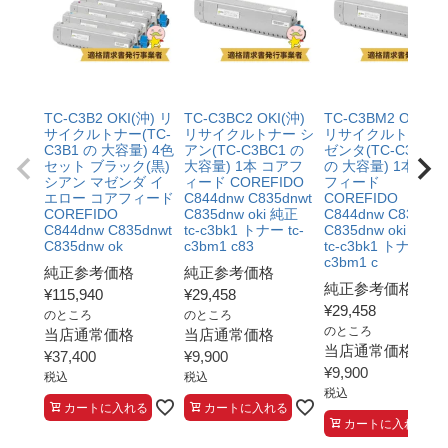
TC-C3B2 OKI(沖) リ
TC-C3BC2 OKI(沖)
TC-C3BM2 OKI(沖)
サイクルトナー(TC-
リサイクルトナー シ
リサイクルトナー 
C3B1 の 大容量) 4色
アン(TC-C3BC1 の
ゼンタ(TC-C3BM1
セット ブラック(黒)
大容量) 1本 コアフ
の 大容量) 1本 コア
シアン マゼンダ イ
ィード COREFIDO
フィード
エロー コアフィード
C844dnw C835dnwt
COREFIDO
COREFIDO
C835dnw oki 純正
C844dnw C835dnw
C844dnw C835dnwt
tc-c3bk1 トナー tc-
C835dnw oki 純正
C835dnw ok
c3bm1 c83
tc-c3bk1 トナー tc-
c3bm1 c
純正参考価格
純正参考価格
純正参考価格
¥
115,940
¥
29,458
¥
29,458
のところ
のところ
のところ
当店通常価格
当店通常価格
当店通常価格
¥
37,400
¥
9,900
¥
9,900
税込
税込
税込
カートに入れる
カートに入れる
カートに入れる