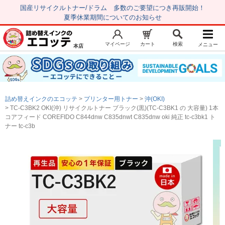
国産リサイクルトナー/ドラム 多数のご要望につき再販開始！
夏季休業期間についてのお知らせ
マイページ
カート
検索
メニュー
本店
新規会員登録
マイページ
トップページ
お気に入り
詰め替えインクのエコッテ
プリンター用トナー
沖(OKI)
注文履歴
レビュー履歴
TC-C3BK2 OKI(沖) リサイクルトナー ブラック(黒)(TC-C3BK1 の 大容量) 1本
コアフィード COREFIDO C844dnw C835dnwt C835dnw oki 純正 tc-c3bk1 ト
はじめての方へ
ナー tc-c3b
商品を探す
初心者用セット
キャノンインク
エプソンインク
ブラザーインク