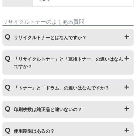
リサイクルトナーのよくある質問
リサイクルトナーとはなんですか？
使用済みの純正トナーカートリッジを回収し、再生工場
「リサイクルトナー」と「互換トナー」の違いはなん
にて洗浄やトナー(粉)充填をしたうえで、再度販売して
ですか？
いる商品です。
純正品に比べて、印刷代を節約することができます。
「リサイクルトナー」は使用済みの純正トナーカートリ
「トナー」と「ドラム」の違いはなんですか？
ッジを国内で1本づつ丁寧に製造しているため、比較的
不具合の起きにくい商品です。
「互換トナー」は純正品を模して製造された大量生産さ
「トナー」は印字するための粉(トナー)が入っているカ
れた商品のため、お求めやすい価格になっております。
印刷枚数は純正品と違いないの？
ートリッジのことです。「ドラム(感光体ユニット)」は
トナーを用紙に写すためのもので、トナーカートリッジ
の器にあたる部分になります。
純正品と同枚数印刷できるよう製造されています。
トナーとドラムはそれぞれ印字できる枚数が異なってい
使用期限はあるの？
一部型番は、純正品より多く印刷が可能なエコッテオリ