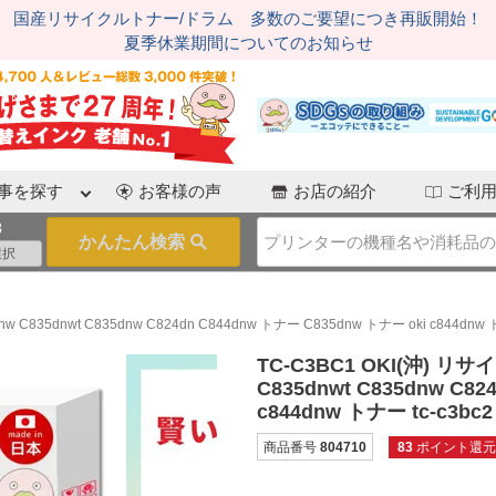
国産リサイクルトナー/ドラム 多数のご要望につき再販開始！
夏季休業期間についてのお知らせ
事を探す
お客様の声
お店の紹介
ご利
3
35dnwt C835dnw C824dn C844dnw トナー C835dnw トナー oki c844dnw トナ
TC-C3BC1 OKI(沖) リ
C835dnwt C835dnw C8
c844dnw トナー tc-c3bc2
商品番号
804710
83
ポイント還元