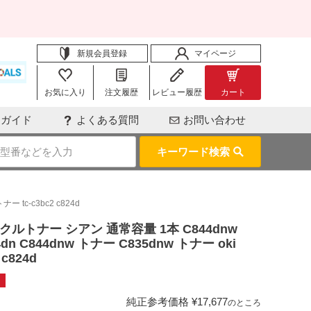
新規会員登録
マイページ
お気に入り
注文履歴
レビュー履歴
カート
用ガイド
よくある質問
お問い合わせ
キーワード検索
ー tc-c3bc2 c824d
サイクルトナー シアン 通常容量 1本 C844dnw
24dn C844dnw トナー C835dnw トナー oki
 c824d
純正参考価格
¥
17,677
のところ