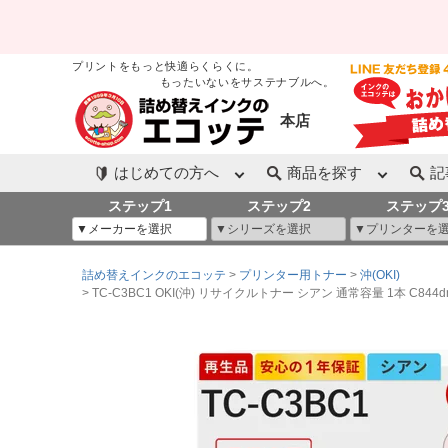
プリントをもっと快適らくらくに。
もったいないをサステナブルへ。
本店
はじめての方へ
商品を探す
記
ステップ1
ステップ2
ステップ
詰め替えインクのエコッテ
プリンター用トナー
沖(OKI)
TC-C3BC1 OKI(沖) リサイクルトナー シアン 通常容量 1本 C844dnw C8