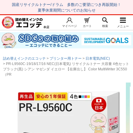
国産リサイクルトナー/ドラム 多数のご要望につき再販開始！
夏季休業期間についてのお知らせ
マイページ
カート
検索
メニュー
本店
新規会員登録
マイページ
トップページ
お気に入り
詰め替えインクのエコッテ
プリンター用トナー
日本電気(NEC)
注文履歴
レビュー履歴
PR-L9560C-19/18/17/16 NEC(日本電気) リサイクルトナー 大容量 4色セット
ブラック(黒) シアン マゼンダ イエロー 【在庫出し】 Color MultiWriter 3C550
はじめての方へ
（PR
商品を探す
初心者用セット
キャノンインク
エプソンインク
ブラザーインク