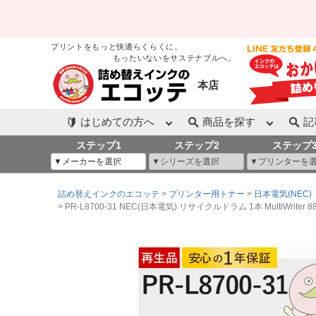
プリントをもっと快適らくらくに。
もったいないをサステナブルへ。
本店
はじめての方へ
商品を探す
記
ステップ1
ステップ2
ステップ
詰め替えインクのエコッテ
プリンター用トナー
日本電気(NEC)
PR-L8700-31 NEC(日本電気) リサイクルドラム 1本 MultiWriter 8800(PR-L8