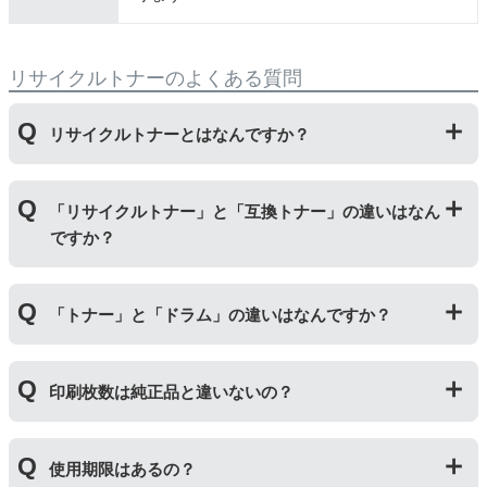
リサイクルトナーのよくある質問
リサイクルトナーとはなんですか？
使用済みの純正トナーカートリッジを回収し、再生工場
「リサイクルトナー」と「互換トナー」の違いはなん
にて洗浄やトナー(粉)充填をしたうえで、再度販売して
ですか？
いる商品です。
純正品に比べて、印刷代を節約することができます。
「リサイクルトナー」は使用済みの純正トナーカートリ
「トナー」と「ドラム」の違いはなんですか？
ッジを国内で1本づつ丁寧に製造しているため、比較的
不具合の起きにくい商品です。
「互換トナー」は純正品を模して製造された大量生産さ
「トナー」は印字するための粉(トナー)が入っているカ
れた商品のため、お求めやすい価格になっております。
印刷枚数は純正品と違いないの？
ートリッジのことです。「ドラム(感光体ユニット)」は
トナーを用紙に写すためのもので、トナーカートリッジ
の器にあたる部分になります。
純正品と同枚数印刷できるよう製造されています。
トナーとドラムはそれぞれ印字できる枚数が異なってい
使用期限はあるの？
一部型番は、純正品より多く印刷が可能なエコッテオリ