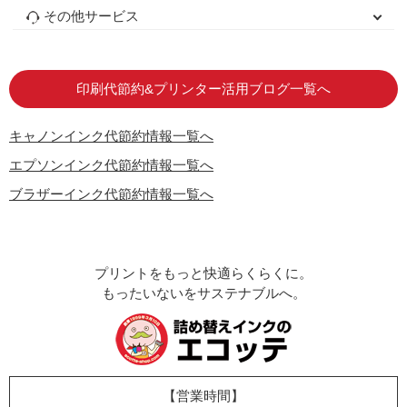
初心者用セット
キャノンインク
エプソンインク
ブラザーインク
詰め替えインク
互換インクボトル
互換インクカートリッジ
再生インクカートリッジ
トナーカートリッジ
その他サービス
はじめての方へ
お客様の声
お店の紹介
ご利用ガイド
よくある質問
お問い合わせ
会員専用商品
説明書ダウンロード
印刷代節約&プリンター活用ブログ一覧へ
キャノンインク代節約情報一覧へ
エプソンインク代節約情報一覧へ
ブラザーインク代節約情報一覧へ
プリントをもっと快適らくらくに。
もったいないをサステナブルへ。
【営業時間】