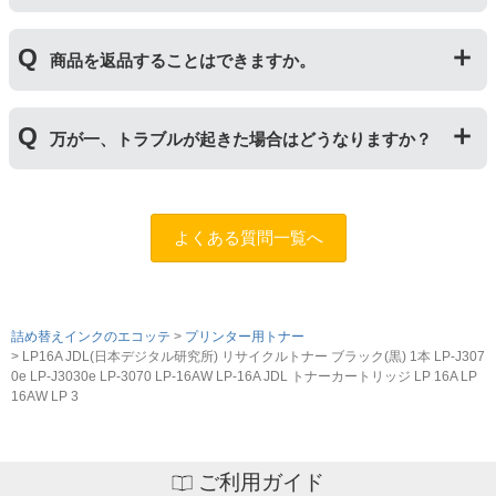
るため、トナーの残量がなくなったり、どちらかが寿命
ジナルの【特別増量版】もございます。
により使用できなくなった場合は、必ず分離してから新
当店では1年間の製品保証を設けております。また、リ
しいものに交換してください。
商品を返品することはできますか。
サイクルトナー/ドラムに限り、レビューをご投稿いただ
くことで保証期間が2年に延長されます。
保証期間の2年以内に使い切るようお願いいたします。
申し訳ありませんが、お客様都合のご返品は商品が未使
万が一、トラブルが起きた場合はどうなりますか？
用未開封の場合であっても対応することができません。
ご購入前に商品の型番などをよくご確認ください。な
お、商品の不具合等につきましては対応させていただき
まずは、サポートスタッフまでご相談をお願いいたしま
ますので、お手数ですが当店までお問い合わせくださ
す。
問合フォーム
よくある質問一覧へ
い。
また、「
ふたつの保証
」を設けておりますので、ご購入
商品とご使用プリンタ―についても保証の適用が可能で
す。
詰め替えインクのエコッテ
プリンター用トナー
LP16A JDL(日本デジタル研究所) リサイクルトナー ブラック(黒) 1本 LP-J307
0e LP-J3030e LP-3070 LP-16AW LP-16A JDL トナーカートリッジ LP 16A LP
16AW LP 3
ご利用ガイド