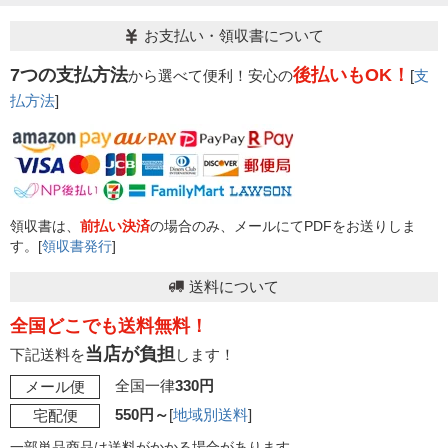
お支払い・領収書について
7つの支払方法
後払いもOK！
から選べて便利！安心の
[
支
払方法
]
領収書は、
前払い決済
の場合のみ、メールにてPDFをお送りしま
す。[
領収書発行
]
送料について
全国どこでも送料無料！
当店が負担
下記送料を
します！
全国一律
330円
メール便
550円～
[
地域別送料
]
宅配便
一部単品商品は送料がかかる場合があります。