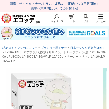
国産リサイクルトナー/ドラム 多数のご要望につき再販開始！
夏季休業期間についてのお知らせ
マイページ
カート
検索
メニュー
本店
新規会員登録
マイページ
トップページ
お気に入り
詰め替えインクのエコッテ
プリンター用トナー
日本デジタル研究所(JDL)
注文履歴
レビュー履歴
LP16A JDL(日本デジタル研究所) リサイクルトナー ブラック(黒) 1本 LP-J307
0e LP-J3030e LP-3070 LP-16AW LP-16A JDL トナーカートリッジ LP 16A LP
はじめての方へ
16AW LP 3
商品を探す
初心者用セット
キャノンインク
エプソンインク
ブラザーインク