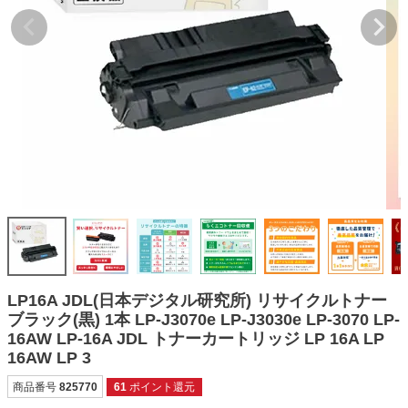
詰め替えインク
互換インクボトル
互換インクカートリッジ
再生インクカートリッジ
記事を探す
お客様の声
お店の紹介
ご利用ガイド
よくある質問
LP16A JDL(日本デジタル研究所) リサイクルトナー
お問い合わせ
ブラック(黒) 1本 LP-J3070e LP-J3030e LP-3070 LP-
16AW LP-16A JDL トナーカートリッジ LP 16A LP
会員専用商品
16AW LP 3
説明書ダウンロード
商品番号
825770
61
ポイント還元