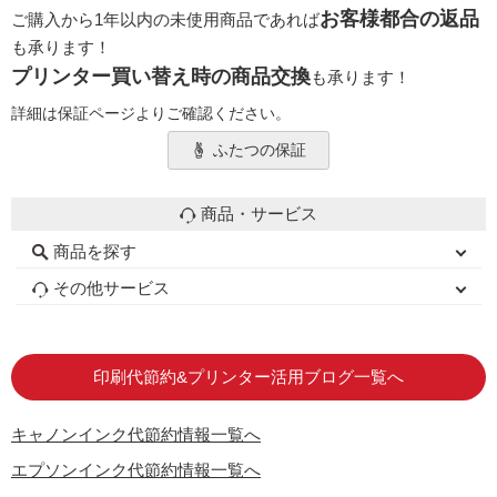
お客様都合の返品
ご購入から1年以内の未使用商品であれば
も承ります！
プリンター買い替え時の商品交換
も承ります！
詳細は保証ページよりご確認ください。
ふたつの保証
商品・サービス
商品を探す
初心者用セット
キャノンインク
エプソンインク
ブラザーインク
詰め替えインク
互換インクボトル
互換インクカートリッジ
再生インクカートリッジ
トナーカートリッジ
その他サービス
はじめての方へ
お客様の声
お店の紹介
ご利用ガイド
よくある質問
お問い合わせ
会員専用商品
説明書ダウンロード
印刷代節約&プリンター活用ブログ一覧へ
キャノンインク代節約情報一覧へ
エプソンインク代節約情報一覧へ