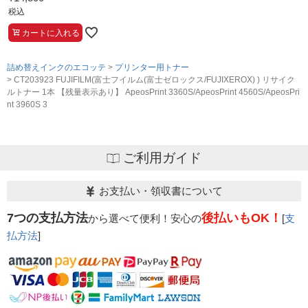
税込
カートに入れる
詰め替えインクのエコッテ
プリンター用トナー
CT203923 FUJIFILM(富士フイルム(富士ゼロックス/FUJIXEROX) ) リサイク
ルトナー 1本 【残量表示あり】 ApeosPrint 3360S/ApeosPrint 4560S/ApeosPri
nt 3960S 3
ご利用ガイド
お支払い・領収書について
7つの支払方法
後払いもOK！
から選べて便利！安心の
[
支
払方法
]