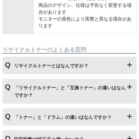
商品のデザイン、仕様は予告なく変更する場
合があります
モニターの発色により実際と異なる場合があ
ります
リサイクルトナーのよくある質問
リサイクルトナーとはなんですか？
使用済みの純正トナーカートリッジを回収し、再生工場
「リサイクルトナー」と「互換トナー」の違いはなん
にて洗浄やトナー(粉)充填をしたうえで、再度販売して
ですか？
いる商品です。
純正品に比べて、印刷代を節約することができます。
「リサイクルトナー」は使用済みの純正トナーカートリ
「トナー」と「ドラム」の違いはなんですか？
ッジを国内で1本づつ丁寧に製造しているため、比較的
不具合の起きにくい商品です。
「互換トナー」は純正品を模して製造された大量生産さ
「トナー」は印字するための粉(トナー)が入っているカ
れた商品のため、お求めやすい価格になっております。