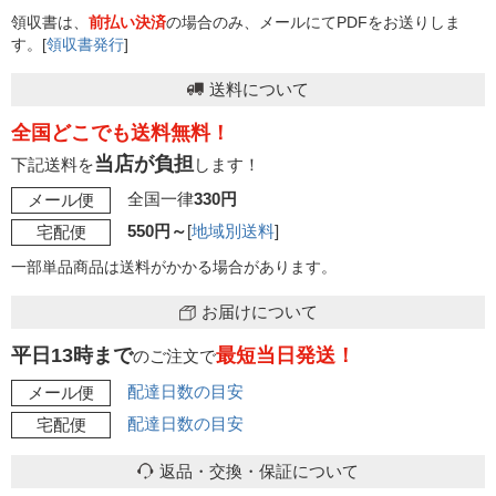
領収書は、
前払い決済
の場合のみ、メールにてPDFをお送りしま
す。[
領収書発行
]
送料について
全国どこでも送料無料！
当店が負担
下記送料を
します！
全国一律
330円
メール便
550円～
[
地域別送料
]
宅配便
一部単品商品は送料がかかる場合があります。
お届けについて
平日13時まで
最短当日発送！
のご注文で
配達日数の目安
メール便
配達日数の目安
宅配便
返品・交換・保証について