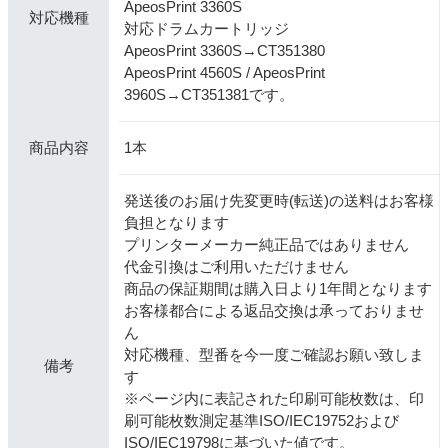
ApeosPrint 3360S
対応機種
対応ドラムカートリッジ
ApeosPrint 3360S→CT351380
ApeosPrint 4560S / ApeosPrint
3960S→CT351381です。
1本
商品内容
発送後のお届け先変更時(転送)の送料はお客様
負担となります
プリンターメーカー純正品ではありません
代金引換はご利用いただけません
商品の保証期間は購入日より1年間となります
お客様都合による返品交換は承っておりませ
ん
対応機種、型番を今一度ご確認お願い致しま
備考
す
※ページ内に表記された印刷可能枚数は、印
刷可能枚数測定基準ISO/IEC19752および
ISO/IEC19798に基づいた値です。