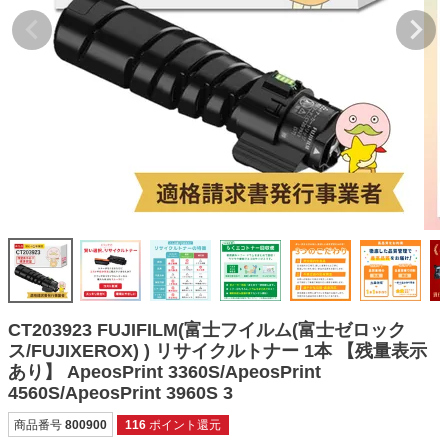
詰め替えインク
互換インクボトル
互換インクカートリッジ
再生インクカートリッジ
記事を探す
お客様の声
お店の紹介
ご利用ガイド
よくある質問
CT203923 FUJIFILM(富士フイルム(富士ゼロック
お問い合わせ
ス/FUJIXEROX) ) リサイクルトナー 1本 【残量表示
あり】 ApeosPrint 3360S/ApeosPrint
会員専用商品
4560S/ApeosPrint 3960S 3
説明書ダウンロード
商品番号
800900
116
ポイント還元