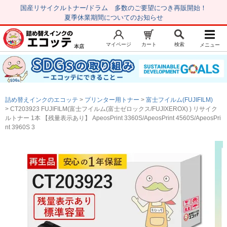
国産リサイクルトナー/ドラム 多数のご要望につき再販開始！
夏季休業期間についてのお知らせ
マイページ
カート
検索
メニュー
本店
新規会員登録
マイページ
トップページ
お気に入り
詰め替えインクのエコッテ
プリンター用トナー
富士フイルム(FUJIFILM)
注文履歴
レビュー履歴
CT203923 FUJIFILM(富士フイルム(富士ゼロックス/FUJIXEROX) ) リサイク
ルトナー 1本 【残量表示あり】 ApeosPrint 3360S/ApeosPrint 4560S/ApeosPri
はじめての方へ
nt 3960S 3
商品を探す
初心者用セット
キャノンインク
エプソンインク
ブラザーインク