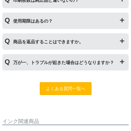
印刷枚数は純正品と違いないの？
ートリッジのことです。「ドラム(感光体ユニット)」は
トナーを用紙に写すためのもので、トナーカートリッジ
の器にあたる部分になります。
純正品と同枚数印刷できるよう製造されています。
トナーとドラムはそれぞれ印字できる枚数が異なってい
使用期限はあるの？
一部型番は、純正品より多く印刷が可能なエコッテオリ
るため、トナーの残量がなくなったり、どちらかが寿命
ジナルの【特別増量版】もございます。
により使用できなくなった場合は、必ず分離してから新
当店では1年間の製品保証を設けております。また、リ
しいものに交換してください。
商品を返品することはできますか。
サイクルトナー/ドラムに限り、レビューをご投稿いただ
くことで保証期間が2年に延長されます。
保証期間の2年以内に使い切るようお願いいたします。
申し訳ありませんが、お客様都合のご返品は商品が未使
万が一、トラブルが起きた場合はどうなりますか？
用未開封の場合であっても対応することができません。
ご購入前に商品の型番などをよくご確認ください。な
お、商品の不具合等につきましては対応させていただき
まずは、サポートスタッフまでご相談をお願いいたしま
ますので、お手数ですが当店までお問い合わせくださ
す。
問合フォーム
よくある質問一覧へ
い。
また、「
ふたつの保証
」を設けておりますので、ご購入
商品とご使用プリンタ―についても保証の適用が可能で
す。
インク関連商品