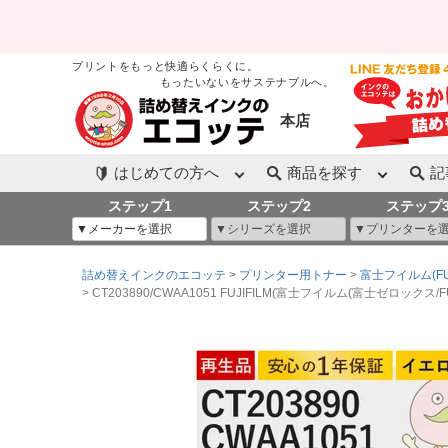
プリントをもっと快適らくらくに。
もったいないをサステナブルへ。
本店
はじめての方へ
商品を探す
記
ステップ1
ステップ2
ステップ
詰め替えインクのエコッテ
プリンター用トナー
富士フイルム(FUJ
CT203890/CWAA1051 FUJIFILM(富士フイルム(富士ゼロックス