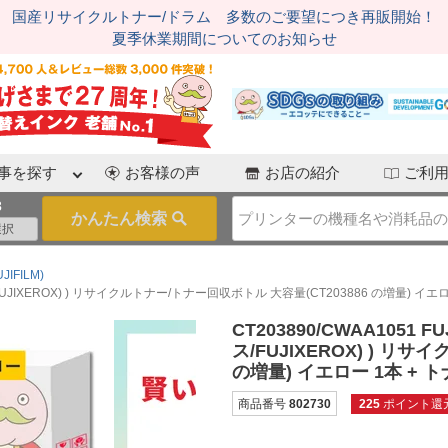
国産リサイクルトナー/ドラム 多数のご要望につき再販開始！
夏季休業期間についてのお知らせ
事を探す
お客様の声
お店の紹介
ご利
3
IFILM)
/FUJIXEROX) ) リサイクルトナー/トナー回収ボトル 大容量(CT203886 の増量) イエ
CT203890/CWAA1051
ス/FUJIXEROX) ) リ
の増量) イエロー 1本 + 
商品番号
802730
225
ポイント還