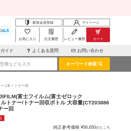
新規会員登録
マイページ
お気に入り
注文履歴
レビュー履歴
カート
用ガイド
よくある質問
お問い合わせ
キーワード検索
ロー 1本 + トナー回
 FUJIFILM(富士フイルム(富士ゼロック
サイクルトナー/トナー回収ボトル 大容量(CT203886
トナー回
元
純正参考価格
¥
56,650
のところ