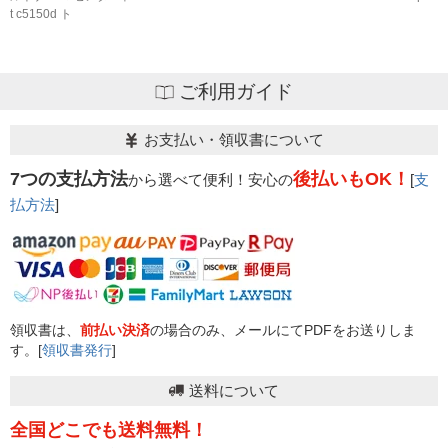
t c5150d ト
ご利用ガイド
お支払い・領収書について
7つの支払方法
後払いもOK！
から選べて便利！安心の
[
支
払方法
]
領収書は、
前払い決済
の場合のみ、メールにてPDFをお送りしま
す。[
領収書発行
]
送料について
全国どこでも送料無料！