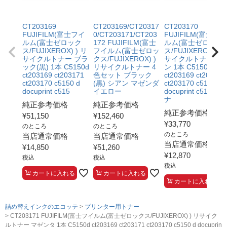
CT203169
CT203169/CT20317
CT203170
FUJIFILM(富士フイ
0/CT203171/CT203
FUJIFILM(富士フイ
ルム(富士ゼロック
172 FUJIFILM(富士
ルム(富士ゼロック
ス/FUJIXEROX) ) リ
フイルム(富士ゼロッ
ス/FUJIXEROX) ) 
サイクルトナー ブラ
クス/FUJIXEROX) )
サイクルトナー シ
ック(黒) 1本 C5150d
リサイクルトナー 4
ン 1本 C5150d
ct203169 ct203171
色セット ブラック
ct203169 ct203171
ct203170 c5150 d
(黒) シアン マゼンダ
ct203170 c5150 d
docuprint c515
イエロー
docuprint c5150d 
ナ
純正参考価格
純正参考価格
純正参考価格
¥
51,150
¥
152,460
¥
33,770
のところ
のところ
のところ
当店通常価格
当店通常価格
当店通常価格
¥
14,850
¥
51,260
¥
12,870
税込
税込
税込
カートに入れる
カートに入れる
カートに入れる
詰め替えインクのエコッテ
プリンター用トナー
CT203171 FUJIFILM(富士フイルム(富士ゼロックス/FUJIXEROX) ) リサイク
ルトナー マゼンタ 1本 C5150d ct203169 ct203171 ct203170 c5150 d docuprin