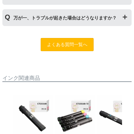
くことで保証期間が2年に延長されます。
保証期間の2年以内に使い切るようお願いいたします。
申し訳ありませんが、お客様都合のご返品は商品が未使
万が一、トラブルが起きた場合はどうなりますか？
用未開封の場合であっても対応することができません。
ご購入前に商品の型番などをよくご確認ください。な
お、商品の不具合等につきましては対応させていただき
まずは、サポートスタッフまでご相談をお願いいたしま
ますので、お手数ですが当店までお問い合わせくださ
す。
問合フォーム
よくある質問一覧へ
い。
また、「
ふたつの保証
」を設けておりますので、ご購入
商品とご使用プリンタ―についても保証の適用が可能で
す。
インク関連商品