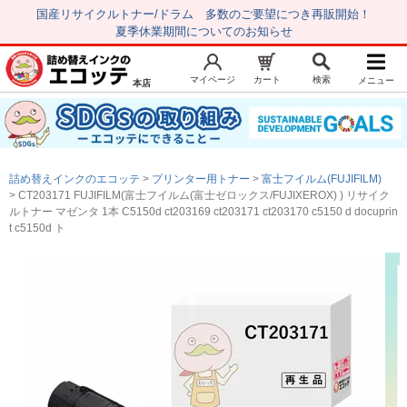
国産リサイクルトナー/ドラム 多数のご要望につき再販開始！
夏季休業期間についてのお知らせ
マイページ
カート
検索
メニュー
本店
新規会員登録
マイページ
トップページ
お気に入り
詰め替えインクのエコッテ
プリンター用トナー
富士フイルム(FUJIFILM)
注文履歴
レビュー履歴
CT203171 FUJIFILM(富士フイルム(富士ゼロックス/FUJIXEROX) ) リサイク
ルトナー マゼンタ 1本 C5150d ct203169 ct203171 ct203170 c5150 d docuprin
はじめての方へ
t c5150d ト
商品を探す
初心者用セット
キャノンインク
エプソンインク
ブラザーインク