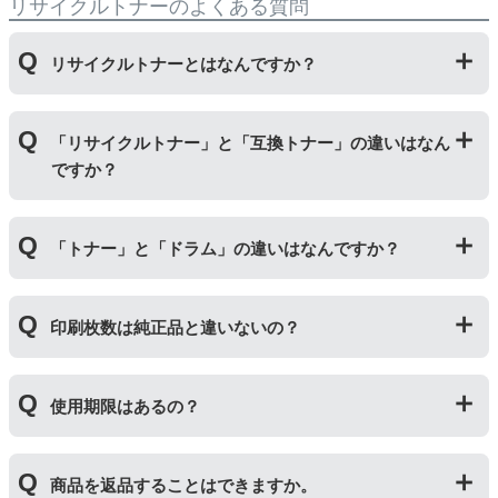
リサイクルトナーのよくある質問
リサイクルトナーとはなんですか？
使用済みの純正トナーカートリッジを回収し、再生工場
「リサイクルトナー」と「互換トナー」の違いはなん
にて洗浄やトナー(粉)充填をしたうえで、再度販売して
ですか？
いる商品です。
純正品に比べて、印刷代を節約することができます。
「リサイクルトナー」は使用済みの純正トナーカートリ
「トナー」と「ドラム」の違いはなんですか？
ッジを国内で1本づつ丁寧に製造しているため、比較的
不具合の起きにくい商品です。
「互換トナー」は純正品を模して製造された大量生産さ
「トナー」は印字するための粉(トナー)が入っているカ
れた商品のため、お求めやすい価格になっております。
印刷枚数は純正品と違いないの？
ートリッジのことです。「ドラム(感光体ユニット)」は
トナーを用紙に写すためのもので、トナーカートリッジ
の器にあたる部分になります。
純正品と同枚数印刷できるよう製造されています。
トナーとドラムはそれぞれ印字できる枚数が異なってい
使用期限はあるの？
一部型番は、純正品より多く印刷が可能なエコッテオリ
るため、トナーの残量がなくなったり、どちらかが寿命
ジナルの【特別増量版】もございます。
により使用できなくなった場合は、必ず分離してから新
当店では1年間の製品保証を設けております。また、リ
しいものに交換してください。
商品を返品することはできますか。
サイクルトナー/ドラムに限り、レビューをご投稿いただ