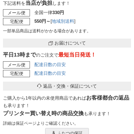
当店が負担
下記送料を
します！
全国一律
330円
メール便
550円～
[
地域別送料
]
宅配便
一部単品商品は送料がかかる場合があります。
お届けについて
平日13時まで
最短当日発送！
のご注文で
配達日数の目安
メール便
配達日数の目安
宅配便
返品・交換・保証について
お客様都合の返品
ご購入から1年以内の未使用商品であれば
も承ります！
プリンター買い替え時の商品交換
も承ります！
詳細は保証ページよりご確認ください。
ふたつの保証