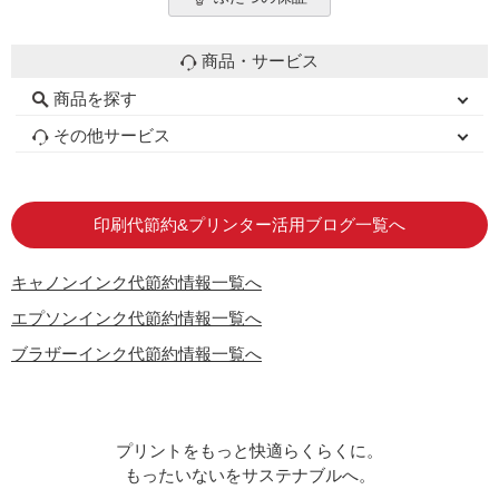
商品・サービス
商品を探す
初心者用セット
キャノンインク
エプソンインク
ブラザーインク
詰め替えインク
互換インクボトル
互換インクカートリッジ
再生インクカートリッジ
トナーカートリッジ
その他サービス
はじめての方へ
お客様の声
お店の紹介
ご利用ガイド
よくある質問
お問い合わせ
会員専用商品
説明書ダウンロード
印刷代節約&プリンター活用ブログ一覧へ
キャノンインク代節約情報一覧へ
エプソンインク代節約情報一覧へ
ブラザーインク代節約情報一覧へ
プリントをもっと快適らくらくに。
もったいないをサステナブルへ。