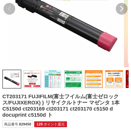
詰め替えインク
互換インクボトル
互換インクカートリッジ
再生インクカートリッジ
記事を探す
お客様の声
お店の紹介
ご利用ガイド
よくある質問
CT203171 FUJIFILM(富士フイルム(富士ゼロック
お問い合わせ
ス/FUJIXEROX) ) リサイクルトナー マゼンタ 1本
C5150d ct203169 ct203171 ct203170 c5150 d
会員専用商品
docuprint c5150d ト
説明書ダウンロード
商品番号
829450
129
ポイント還元