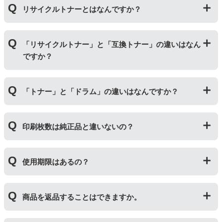
リサイクルトナーとはなんですか？
使用済みの純正トナーカートリッジを回収し、再生工場
「リサイクルトナー」と「互換トナー」の違いはなん
にて洗浄やトナー(粉)充填をしたうえで、再度販売して
ですか？
いる商品です。
純正品に比べて、印刷代を節約することができます。
「リサイクルトナー」は使用済みの純正トナーカートリ
「トナー」と「ドラム」の違いはなんですか？
ッジを国内で1本づつ丁寧に製造しているため、比較的
不具合の起きにくい商品です。
「互換トナー」は純正品を模して製造された大量生産さ
「トナー」は印字するための粉(トナー)が入っているカ
れた商品のため、お求めやすい価格になっております。
印刷枚数は純正品と違いないの？
ートリッジのことです。「ドラム(感光体ユニット)」は
トナーを用紙に写すためのもので、トナーカートリッジ
の器にあたる部分になります。
純正品と同枚数印刷できるよう製造されています。
トナーとドラムはそれぞれ印字できる枚数が異なってい
使用期限はあるの？
一部型番は、純正品より多く印刷が可能なエコッテオリ
るため、トナーの残量がなくなったり、どちらかが寿命
ジナルの【特別増量版】もございます。
により使用できなくなった場合は、必ず分離してから新
当店では1年間の製品保証を設けております。また、リ
しいものに交換してください。
商品を返品することはできますか。
サイクルトナー/ドラムに限り、レビューをご投稿いただ
くことで保証期間が2年に延長されます。
保証期間の2年以内に使い切るようお願いいたします。