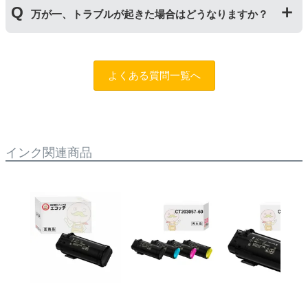
申し訳ありませんが、お客様都合のご返品は商品が未使
万が一、トラブルが起きた場合はどうなりますか？
用未開封の場合であっても対応することができません。
ご購入前に商品の型番などをよくご確認ください。な
お、商品の不具合等につきましては対応させていただき
まずは、サポートスタッフまでご相談をお願いいたしま
ますので、お手数ですが当店までお問い合わせくださ
す。
問合フォーム
よくある質問一覧へ
い。
また、「
ふたつの保証
」を設けておりますので、ご購入
商品とご使用プリンタ―についても保証の適用が可能で
す。
インク関連商品