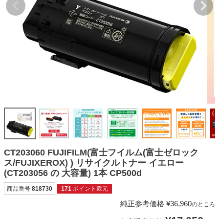
詰め替えインク
互換インクボトル
互換インクカートリッジ
再生インクカートリッジ
記事を探す
お客様の声
お店の紹介
ご利用ガイド
よくある質問
CT203060 FUJIFILM(富士フイルム(富士ゼロック
ス/FUJIXEROX) ) リサイクルトナー イエロー
お問い合わせ
(CT203056 の 大容量) 1本 CP500d
会員専用商品
商品番号
818730
171
ポイント還元
説明書ダウンロード
純正参考価格
¥
36,960
のところ