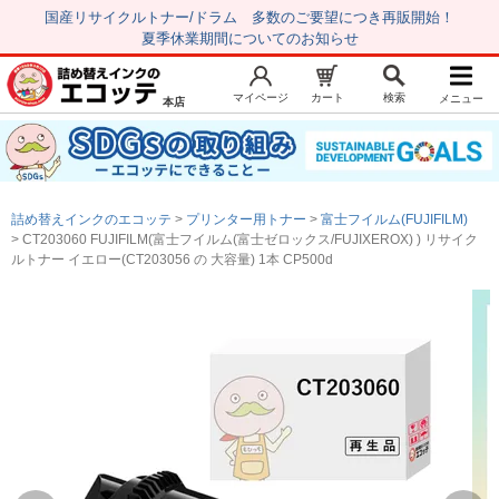
国産リサイクルトナー/ドラム 多数のご要望につき再販開始！
夏季休業期間についてのお知らせ
マイページ
カート
検索
メニュー
本店
新規会員登録
マイページ
トップページ
お気に入り
詰め替えインクのエコッテ
プリンター用トナー
富士フイルム(FUJIFILM)
注文履歴
レビュー履歴
CT203060 FUJIFILM(富士フイルム(富士ゼロックス/FUJIXEROX) ) リサイク
ルトナー イエロー(CT203056 の 大容量) 1本 CP500d
はじめての方へ
商品を探す
初心者用セット
キャノンインク
エプソンインク
ブラザーインク