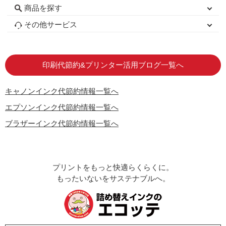
商品を探す
初心者用セット
キャノンインク
エプソンインク
ブラザーインク
詰め替えインク
互換インクボトル
互換インクカートリッジ
再生インクカートリッジ
トナーカートリッジ
その他サービス
はじめての方へ
お客様の声
お店の紹介
ご利用ガイド
よくある質問
お問い合わせ
会員専用商品
説明書ダウンロード
印刷代節約&プリンター活用ブログ一覧へ
キャノンインク代節約情報一覧へ
エプソンインク代節約情報一覧へ
ブラザーインク代節約情報一覧へ
プリントをもっと快適らくらくに。
もったいないをサステナブルへ。