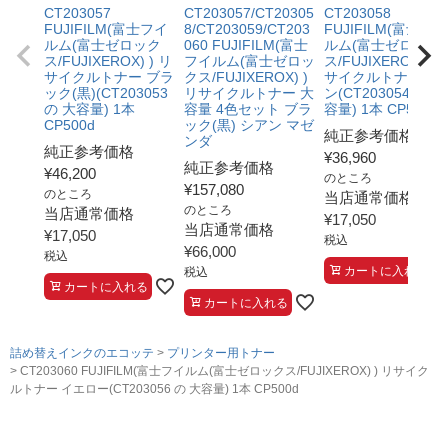
CT203057
CT203057/CT20305
CT203058
FUJIFILM(富士フイ
8/CT203059/CT203
FUJIFILM(富士フイ
ルム(富士ゼロック
060 FUJIFILM(富士
ルム(富士ゼロック
ス/FUJIXEROX) ) リ
フイルム(富士ゼロッ
ス/FUJIXEROX) ) 
サイクルトナー ブラ
クス/FUJIXEROX) )
サイクルトナー シ
ック(黒)(CT203053
リサイクルトナー 大
ン(CT203054 の 大
の 大容量) 1本
容量 4色セット ブラ
容量) 1本 CP500d
CP500d
ック(黒) シアン マゼ
純正参考価格
ンダ
純正参考価格
¥
36,960
純正参考価格
¥
46,200
のところ
¥
157,080
のところ
当店通常価格
のところ
当店通常価格
¥
17,050
当店通常価格
¥
17,050
税込
¥
66,000
税込
カートに入れる
税込
カートに入れる
カートに入れる
詰め替えインクのエコッテ
プリンター用トナー
CT203060 FUJIFILM(富士フイルム(富士ゼロックス/FUJIXEROX) ) リサイク
ルトナー イエロー(CT203056 の 大容量) 1本 CP500d