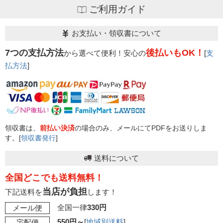
ご利用ガイド
お支払い・領収書について
7つの支払方法
後払いもOK！
から選べて便利！安心の
[
支
払方法
]
領収書は、
前払い決済
の場合のみ、メールにてPDFをお送りしま
す。[
領収書発行
]
送料について
全国どこでも送料無料！
当店が負担
下記送料を
します！
全国一律
330円
メール便
550円～
[
地域別送料
]
宅配便