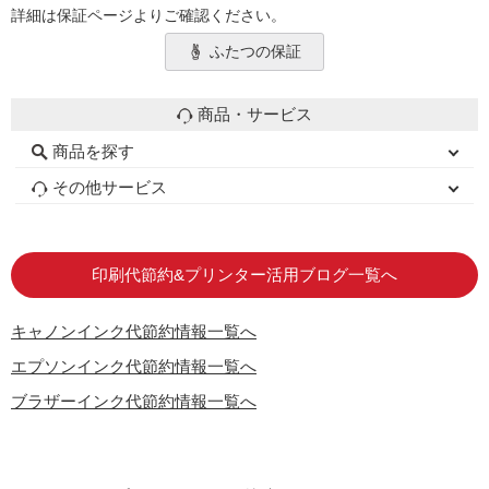
詳細は保証ページよりご確認ください。
ふたつの保証
商品・サービス
商品を探す
初心者用セット
キャノンインク
エプソンインク
ブラザーインク
詰め替えインク
互換インクボトル
互換インクカートリッジ
再生インクカートリッジ
トナーカートリッジ
その他サービス
はじめての方へ
お客様の声
お店の紹介
ご利用ガイド
よくある質問
お問い合わせ
会員専用商品
説明書ダウンロード
印刷代節約&プリンター活用ブログ一覧へ
キャノンインク代節約情報一覧へ
エプソンインク代節約情報一覧へ
ブラザーインク代節約情報一覧へ