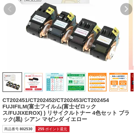
詰め替えインク
互換インクボトル
互換インクカートリッジ
再生インクカートリッジ
記事を探す
お客様の声
お店の紹介
ご利用ガイド
よくある質問
CT202451/CT202452/CT202453/CT202454
お問い合わせ
FUJIFILM(富士フイルム(富士ゼロック
ス/FUJIXEROX) ) リサイクルトナー 4色セット ブラ
会員専用商品
ック(黒) シアン マゼンダ イエロー
説明書ダウンロード
商品番号
802530
255
ポイント還元