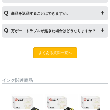
るため、トナーの残量がなくなったり、どちらかが寿命
ジナルの【特別増量版】もございます。
により使用できなくなった場合は、必ず分離してから新
当店では1年間の製品保証を設けております。また、リ
しいものに交換してください。
商品を返品することはできますか。
サイクルトナー/ドラムに限り、レビューをご投稿いただ
くことで保証期間が2年に延長されます。
保証期間の2年以内に使い切るようお願いいたします。
申し訳ありませんが、お客様都合のご返品は商品が未使
万が一、トラブルが起きた場合はどうなりますか？
用未開封の場合であっても対応することができません。
ご購入前に商品の型番などをよくご確認ください。な
お、商品の不具合等につきましては対応させていただき
まずは、サポートスタッフまでご相談をお願いいたしま
ますので、お手数ですが当店までお問い合わせくださ
す。
問合フォーム
よくある質問一覧へ
い。
また、「
ふたつの保証
」を設けておりますので、ご購入
商品とご使用プリンタ―についても保証の適用が可能で
す。
インク関連商品