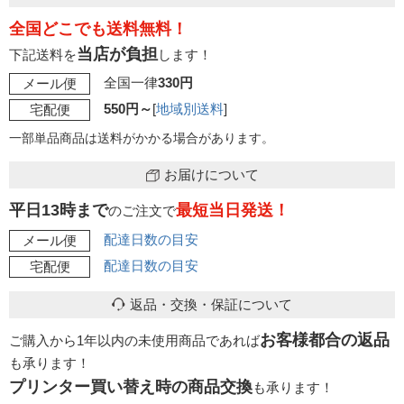
全国どこでも送料無料！
当店が負担
下記送料を
します！
全国一律
330円
メール便
550円～
[
地域別送料
]
宅配便
一部単品商品は送料がかかる場合があります。
お届けについて
平日13時まで
最短当日発送！
のご注文で
配達日数の目安
メール便
配達日数の目安
宅配便
返品・交換・保証について
お客様都合の返品
ご購入から1年以内の未使用商品であれば
も承ります！
プリンター買い替え時の商品交換
も承ります！