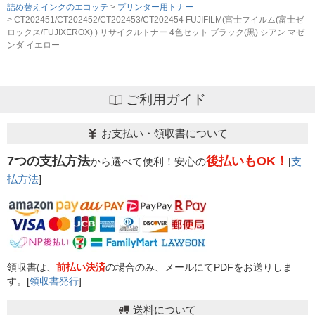
詰め替えインクのエコッテ
プリンター用トナー
CT202451/CT202452/CT202453/CT202454 FUJIFILM(富士フイルム(富士ゼ
ロックス/FUJIXEROX) ) リサイクルトナー 4色セット ブラック(黒) シアン マゼ
ンダ イエロー
ご利用ガイド
お支払い・領収書について
7つの支払方法
後払いもOK！
から選べて便利！安心の
[
支
払方法
]
領収書は、
前払い決済
の場合のみ、メールにてPDFをお送りしま
す。[
領収書発行
]
送料について