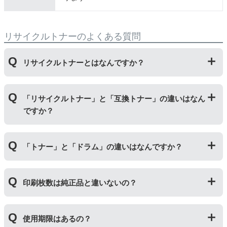
リサイクルトナーのよくある質問
リサイクルトナーとはなんですか？
使用済みの純正トナーカートリッジを回収し、再生工場
「リサイクルトナー」と「互換トナー」の違いはなん
にて洗浄やトナー(粉)充填をしたうえで、再度販売して
ですか？
いる商品です。
純正品に比べて、印刷代を節約することができます。
「リサイクルトナー」は使用済みの純正トナーカートリ
「トナー」と「ドラム」の違いはなんですか？
ッジを国内で1本づつ丁寧に製造しているため、比較的
不具合の起きにくい商品です。
「互換トナー」は純正品を模して製造された大量生産さ
「トナー」は印字するための粉(トナー)が入っているカ
れた商品のため、お求めやすい価格になっております。
印刷枚数は純正品と違いないの？
ートリッジのことです。「ドラム(感光体ユニット)」は
トナーを用紙に写すためのもので、トナーカートリッジ
の器にあたる部分になります。
純正品と同枚数印刷できるよう製造されています。
トナーとドラムはそれぞれ印字できる枚数が異なってい
使用期限はあるの？
一部型番は、純正品より多く印刷が可能なエコッテオリ