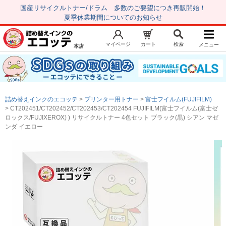
国産リサイクルトナー/ドラム 多数のご要望につき再販開始！
夏季休業期間についてのお知らせ
マイページ
カート
検索
メニュー
本店
新規会員登録
マイページ
トップページ
お気に入り
詰め替えインクのエコッテ
プリンター用トナー
富士フイルム(FUJIFILM)
注文履歴
レビュー履歴
CT202451/CT202452/CT202453/CT202454 FUJIFILM(富士フイルム(富士ゼ
ロックス/FUJIXEROX) ) リサイクルトナー 4色セット ブラック(黒) シアン マゼ
はじめての方へ
ンダ イエロー
商品を探す
初心者用セット
キャノンインク
エプソンインク
ブラザーインク