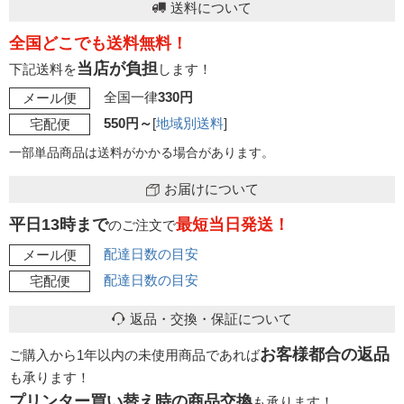
送料について
全国どこでも送料無料！
当店が負担
下記送料を
します！
全国一律
330円
メール便
550円～
[
地域別送料
]
宅配便
一部単品商品は送料がかかる場合があります。
お届けについて
平日13時まで
最短当日発送！
のご注文で
配達日数の目安
メール便
配達日数の目安
宅配便
返品・交換・保証について
お客様都合の返品
ご購入から1年以内の未使用商品であれば
も承ります！
プリンター買い替え時の商品交換
も承ります！