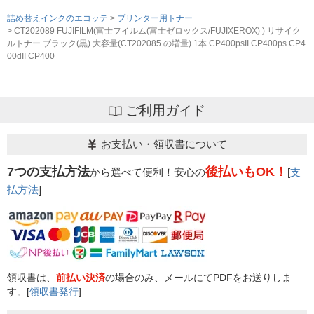
詰め替えインクのエコッテ
プリンター用トナー
CT202089 FUJIFILM(富士フイルム(富士ゼロックス/FUJIXEROX) ) リサイク
ルトナー ブラック(黒) 大容量(CT202085 の増量) 1本 CP400psII CP400ps CP4
00dII CP400
ご利用ガイド
お支払い・領収書について
7つの支払方法
後払いもOK！
から選べて便利！安心の
[
支
払方法
]
領収書は、
前払い決済
の場合のみ、メールにてPDFをお送りしま
す。[
領収書発行
]