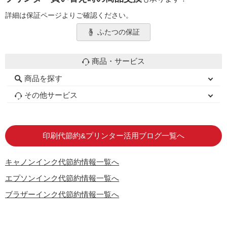
詳細は保証ページよりご確認ください。
ふたつの保証
商品・サービス
商品を探す
初心者用セット
キャノンインク
エプソンインク
ブラザーインク
詰め替えインク
互換インクボトル
互換インクカートリッジ
再生インクカートリッジ
トナーカートリッジ
その他サービス
はじめての方へ
お客様の声
お店の紹介
ご利用ガイド
よくある質問
お問い合わせ
会員専用商品
説明書ダウンロード
印刷代節約&プリンター活用ブログ一覧へ
キャノンインク代節約情報一覧へ
エプソンインク代節約情報一覧へ
ブラザーインク代節約情報一覧へ