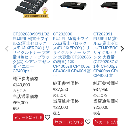
CT202089/90/91/92
CT202090
CT202091
FUJIFILM(富士フイ
FUJIFILM(富士フイ
FUJIFILM(富士フイ
ルム(富士ゼロック
ルム(富士ゼロック
ルム(富士ゼロック
ス/FUJIXEROX) ) リ
ス/FUJIXEROX) ) リ
ス/FUJIXEROX) ) 
サイクルトナー 大容
サイクルトナー シア
サイクルトナー マ
量 4色セット ブラッ
ン 大容量(CT202086
ンタ 大容量
ク(黒) シアン マゼン
の増量) 1本
(CT202087 の増量)
ダ イエロー
CP400psII CP400ps
1本 CP400psII
CP400psII
CP400dII CP400d 富
CP400ps CP400dII
士
CP400d 富
純正参考価格
純正参考価格
純正参考価格
¥
140,800
¥
37,950
¥
37,950
のところ
のところ
のところ
当店通常価格
当店通常価格
当店通常価格
¥
69,000
¥
22,000
¥
22,000
税込
税込
税込
カートに入れる
カートに入れる
カートに入れる