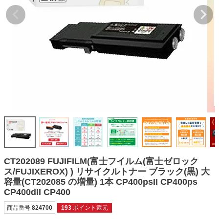
詰め替えインク
互換インクボトル
互換インクカートリッジ
再生インクカートリッジ
記事を探す
お客様の声
お店の紹介
ご利用ガイド
よくある質問
CT202089 FUJIFILM(富士フイルム(富士ゼロック
お問い合わせ
ス/FUJIXEROX) ) リサイクルトナー ブラック(黒) 大
容量(CT202085 の増量) 1本 CP400psII CP400ps
会員専用商品
CP400dII CP400
説明書ダウンロード
商品番号
824700
193
ポイント還元