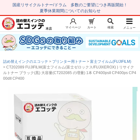
国産リサイクルトナー/ドラム 多数のご要望につき再販開始！
夏季休業期間についてのお知らせ
マイページ
カート
検索
メニュー
本店
新規会員登録
マイページ
トップページ
お気に入り
詰め替えインクのエコッテ
プリンター用トナー
富士フイルム(FUJIFILM)
注文履歴
レビュー履歴
CT202089 FUJIFILM(富士フイルム(富士ゼロックス/FUJIXEROX) ) リサイク
ルトナー ブラック(黒) 大容量(CT202085 の増量) 1本 CP400psII CP400ps CP4
はじめての方へ
00dII CP400
商品を探す
初心者用セット
キャノンインク
エプソンインク
ブラザーインク