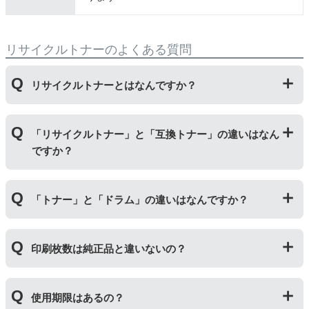
リサイクルトナーのよくある質問
リサイクルトナーとはなんですか？
使用済みの純正トナーカートリッジを回収し、再生工場
「リサイクルトナー」と「互換トナー」の違いはなん
にて洗浄やトナー(粉)充填をしたうえで、再度販売して
ですか？
いる商品です。
純正品に比べて、印刷代を節約することができます。
「リサイクルトナー」は使用済みの純正トナーカートリ
「トナー」と「ドラム」の違いはなんですか？
ッジを国内で1本づつ丁寧に製造しているため、比較的
不具合の起きにくい商品です。
「互換トナー」は純正品を模して製造された大量生産さ
「トナー」は印字するための粉(トナー)が入っているカ
れた商品のため、お求めやすい価格になっております。
印刷枚数は純正品と違いないの？
ートリッジのことです。「ドラム(感光体ユニット)」は
トナーを用紙に写すためのもので、トナーカートリッジ
の器にあたる部分になります。
純正品と同枚数印刷できるよう製造されています。
トナーとドラムはそれぞれ印字できる枚数が異なってい
使用期限はあるの？
一部型番は、純正品より多く印刷が可能なエコッテオリ