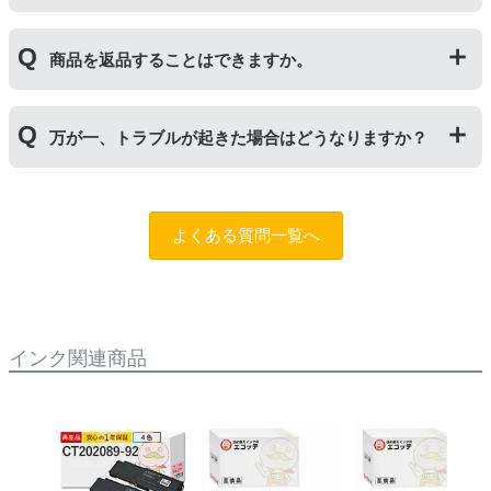
るため、トナーの残量がなくなったり、どちらかが寿命
ジナルの【特別増量版】もございます。
により使用できなくなった場合は、必ず分離してから新
当店では1年間の製品保証を設けております。また、リ
しいものに交換してください。
商品を返品することはできますか。
サイクルトナー/ドラムに限り、レビューをご投稿いただ
くことで保証期間が2年に延長されます。
保証期間の2年以内に使い切るようお願いいたします。
申し訳ありませんが、お客様都合のご返品は商品が未使
万が一、トラブルが起きた場合はどうなりますか？
用未開封の場合であっても対応することができません。
ご購入前に商品の型番などをよくご確認ください。な
お、商品の不具合等につきましては対応させていただき
まずは、サポートスタッフまでご相談をお願いいたしま
ますので、お手数ですが当店までお問い合わせくださ
す。
問合フォーム
よくある質問一覧へ
い。
また、「
ふたつの保証
」を設けておりますので、ご購入
商品とご使用プリンタ―についても保証の適用が可能で
す。
インク関連商品