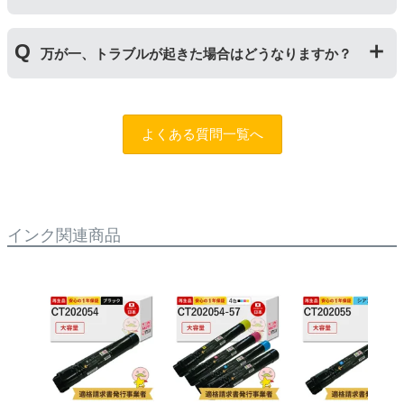
くことで保証期間が2年に延長されます。
保証期間の2年以内に使い切るようお願いいたします。
申し訳ありませんが、お客様都合のご返品は商品が未使
万が一、トラブルが起きた場合はどうなりますか？
用未開封の場合であっても対応することができません。
ご購入前に商品の型番などをよくご確認ください。な
お、商品の不具合等につきましては対応させていただき
まずは、サポートスタッフまでご相談をお願いいたしま
ますので、お手数ですが当店までお問い合わせくださ
す。
問合フォーム
よくある質問一覧へ
い。
また、「
ふたつの保証
」を設けておりますので、ご購入
商品とご使用プリンタ―についても保証の適用が可能で
す。
インク関連商品