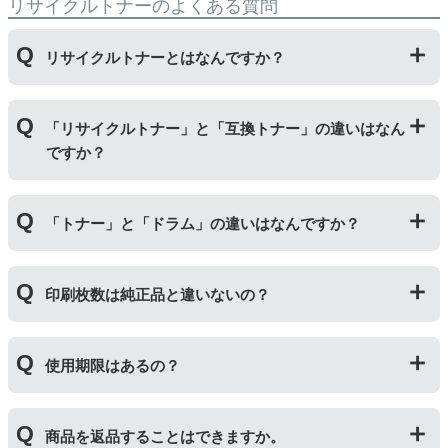
リサイクルトナーのよくある質問
リサイクルトナーとはなんですか？
使用済みの純正トナーカートリッジを回収し、再生工場
「リサイクルトナー」と「互換トナー」の違いはなん
にて洗浄やトナー(粉)充填をしたうえで、再度販売して
ですか？
いる商品です。
純正品に比べて、印刷代を節約することができます。
「リサイクルトナー」は使用済みの純正トナーカートリ
「トナー」と「ドラム」の違いはなんですか？
ッジを国内で1本づつ丁寧に製造しているため、比較的
不具合の起きにくい商品です。
「互換トナー」は純正品を模して製造された大量生産さ
「トナー」は印字するための粉(トナー)が入っているカ
れた商品のため、お求めやすい価格になっております。
印刷枚数は純正品と違いないの？
ートリッジのことです。「ドラム(感光体ユニット)」は
トナーを用紙に写すためのもので、トナーカートリッジ
の器にあたる部分になります。
純正品と同枚数印刷できるよう製造されています。
トナーとドラムはそれぞれ印字できる枚数が異なってい
使用期限はあるの？
一部型番は、純正品より多く印刷が可能なエコッテオリ
るため、トナーの残量がなくなったり、どちらかが寿命
ジナルの【特別増量版】もございます。
により使用できなくなった場合は、必ず分離してから新
当店では1年間の製品保証を設けております。また、リ
しいものに交換してください。
商品を返品することはできますか。
サイクルトナー/ドラムに限り、レビューをご投稿いただ