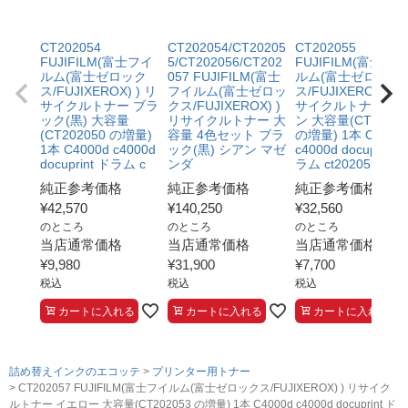
CT202054
CT202054/CT20205
CT202055
FUJIFILM(富士フイ
5/CT202056/CT202
FUJIFILM(富士フイ
ルム(富士ゼロック
057 FUJIFILM(富士
ルム(富士ゼロック
ス/FUJIXEROX) ) リ
フイルム(富士ゼロッ
ス/FUJIXEROX) ) 
サイクルトナー ブラ
クス/FUJIXEROX) )
サイクルトナー シ
ック(黒) 大容量
リサイクルトナー 大
ン 大容量(CT20205
(CT202050 の増量)
容量 4色セット ブラ
の増量) 1本 C4000
1本 C4000d c4000d
ック(黒) シアン マゼ
c4000d docuprint 
docuprint ドラム c
ンダ
ラム ct20205
純正参考価格
純正参考価格
純正参考価格
¥
42,570
¥
140,250
¥
32,560
のところ
のところ
のところ
当店通常価格
当店通常価格
当店通常価格
¥
9,980
¥
31,900
¥
7,700
税込
税込
税込
カートに入れる
カートに入れる
カートに入れる
詰め替えインクのエコッテ
プリンター用トナー
CT202057 FUJIFILM(富士フイルム(富士ゼロックス/FUJIXEROX) ) リサイク
ルトナー イエロー 大容量(CT202053 の増量) 1本 C4000d c4000d docuprint ド