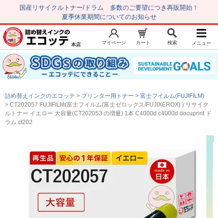
国産リサイクルトナー/ドラム 多数のご要望につき再販開始！
夏季休業期間についてのお知らせ
マイページ
カート
検索
メニュー
本店
新規会員登録
マイページ
トップページ
お気に入り
詰め替えインクのエコッテ
プリンター用トナー
富士フイルム(FUJIFILM)
注文履歴
レビュー履歴
CT202057 FUJIFILM(富士フイルム(富士ゼロックス/FUJIXEROX) ) リサイク
ルトナー イエロー 大容量(CT202053 の増量) 1本 C4000d c4000d docuprint ド
はじめての方へ
ラム ct202
商品を探す
初心者用セット
キャノンインク
エプソンインク
ブラザーインク