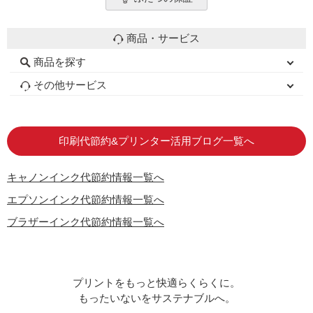
商品・サービス
商品を探す
初心者用セット
キャノンインク
エプソンインク
ブラザーインク
詰め替えインク
互換インクボトル
互換インクカートリッジ
再生インクカートリッジ
トナーカートリッジ
その他サービス
はじめての方へ
お客様の声
お店の紹介
ご利用ガイド
よくある質問
お問い合わせ
会員専用商品
説明書ダウンロード
印刷代節約&プリンター活用ブログ一覧へ
キャノンインク代節約情報一覧へ
エプソンインク代節約情報一覧へ
ブラザーインク代節約情報一覧へ
プリントをもっと快適らくらくに。
もったいないをサステナブルへ。