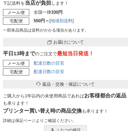
当店が負担
下記送料を
します！
全国一律
330円
メール便
550円～
[
地域別送料
]
宅配便
一部単品商品は送料がかかる場合があります。
お届けについて
平日13時まで
最短当日発送！
のご注文で
配達日数の目安
メール便
配達日数の目安
宅配便
返品・交換・保証について
お客様都合の返品
ご購入から1年以内の未使用商品であれば
も承ります！
プリンター買い替え時の商品交換
も承ります！
詳細は保証ページよりご確認ください。
ふたつの保証