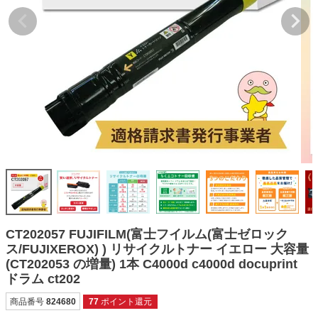
詰め替えインク
互換インクボトル
互換インクカートリッジ
再生インクカートリッジ
記事を探す
お客様の声
お店の紹介
ご利用ガイド
よくある質問
CT202057 FUJIFILM(富士フイルム(富士ゼロック
お問い合わせ
ス/FUJIXEROX) ) リサイクルトナー イエロー 大容量
(CT202053 の増量) 1本 C4000d c4000d docuprint
会員専用商品
ドラム ct202
説明書ダウンロード
商品番号
824680
77
ポイント還元