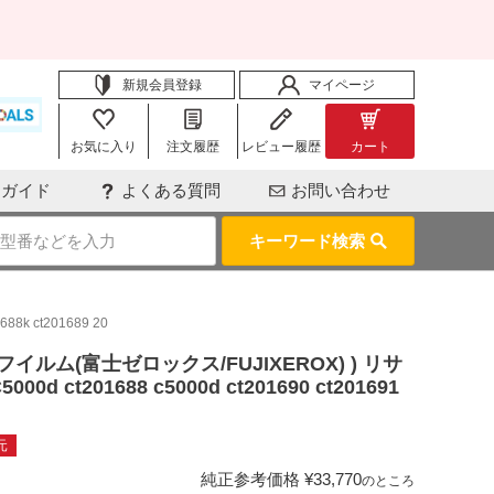
新規会員登録
マイページ
お気に入り
注文履歴
レビュー履歴
カート
用ガイド
よくある質問
お問い合わせ
キーワード検索
8k ct201689 20
(富士フイルム(富士ゼロックス/FUJIXEROX) ) リサ
 ct201688 c5000d ct201690 ct201691
元
純正参考価格
¥
33,770
のところ