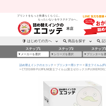
プリントをもっと快適らくらくに。
もったいないをサステナブルへ。
本店
はじめての方へ
商品を探す
記
ステップ1
ステップ2
ステップ
詰め替えインクのエコッテ
プリンター用トナー
富士フイルム(FUJ
CT201689 FUJIFILM(富士フイルム(富士ゼロックス/FUJIXEROX) ) リサ