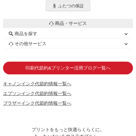
ふたつの保証
商品・サービス
商品を探す
初心者用セット
キャノンインク
エプソンインク
ブラザーインク
詰め替えインク
互換インクボトル
互換インクカートリッジ
再生インクカートリッジ
トナーカートリッジ
その他サービス
はじめての方へ
お客様の声
お店の紹介
ご利用ガイド
よくある質問
お問い合わせ
会員専用商品
説明書ダウンロード
印刷代節約&プリンター活用ブログ一覧へ
キャノンインク代節約情報一覧へ
エプソンインク代節約情報一覧へ
ブラザーインク代節約情報一覧へ
プリントをもっと快適らくらくに。