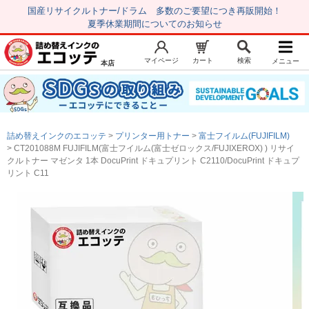
国産リサイクルトナー/ドラム 多数のご要望につき再販開始！
夏季休業期間についてのお知らせ
マイページ
カート
検索
メニュー
本店
新規会員登録
マイページ
トップページ
お気に入り
詰め替えインクのエコッテ
プリンター用トナー
富士フイルム(FUJIFILM)
注文履歴
レビュー履歴
CT201088M FUJIFILM(富士フイルム(富士ゼロックス/FUJIXEROX) ) リサイ
クルトナー マゼンタ 1本 DocuPrint ドキュプリント C2110/DocuPrint ドキュプ
はじめての方へ
リント C11
商品を探す
初心者用セット
キャノンインク
エプソンインク
ブラザーインク