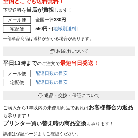
全国どこでも送料無料！
当店が負担
下記送料を
します！
全国一律
330円
メール便
550円～
[
地域別送料
]
宅配便
一部単品商品は送料がかかる場合があります。
お届けについて
平日13時まで
最短当日発送！
のご注文で
配達日数の目安
メール便
配達日数の目安
宅配便
返品・交換・保証について
お客様都合の返品
ご購入から1年以内の未使用商品であれば
も承ります！
プリンター買い替え時の商品交換
も承ります！
詳細は保証ページよりご確認ください。