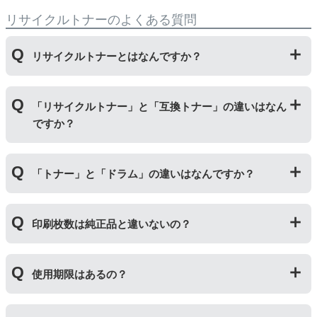
リサイクルトナーのよくある質問
リサイクルトナーとはなんですか？
使用済みの純正トナーカートリッジを回収し、再生工場
「リサイクルトナー」と「互換トナー」の違いはなん
にて洗浄やトナー(粉)充填をしたうえで、再度販売して
ですか？
いる商品です。
純正品に比べて、印刷代を節約することができます。
「リサイクルトナー」は使用済みの純正トナーカートリ
「トナー」と「ドラム」の違いはなんですか？
ッジを国内で1本づつ丁寧に製造しているため、比較的
不具合の起きにくい商品です。
「互換トナー」は純正品を模して製造された大量生産さ
「トナー」は印字するための粉(トナー)が入っているカ
れた商品のため、お求めやすい価格になっております。
印刷枚数は純正品と違いないの？
ートリッジのことです。「ドラム(感光体ユニット)」は
トナーを用紙に写すためのもので、トナーカートリッジ
の器にあたる部分になります。
純正品と同枚数印刷できるよう製造されています。
トナーとドラムはそれぞれ印字できる枚数が異なってい
使用期限はあるの？
一部型番は、純正品より多く印刷が可能なエコッテオリ
るため、トナーの残量がなくなったり、どちらかが寿命
ジナルの【特別増量版】もございます。
により使用できなくなった場合は、必ず分離してから新
当店では1年間の製品保証を設けております。また、リ