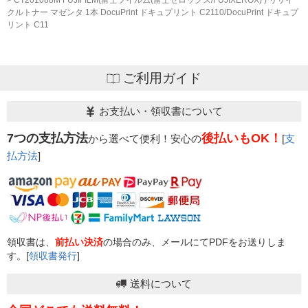
クルトナー マゼンタ 1本 DocuPrint ドキュプリント C2110/DocuPrint ドキュプ
リント C11
ご利用ガイド
お支払い・領収書について
7つの支払方法
後払いもOK！
から選べて便利！安心の
[
支
払方法
]
領収書は、
前払い決済
の場合のみ、メールにてPDFをお送りしま
す。[
領収書発行
]
送料について