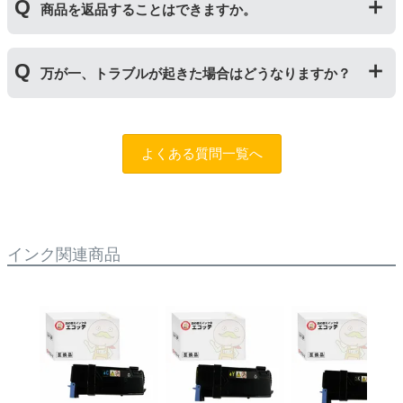
しいものに交換してください。
商品を返品することはできますか。
サイクルトナー/ドラムに限り、レビューをご投稿いただ
くことで保証期間が2年に延長されます。
保証期間の2年以内に使い切るようお願いいたします。
申し訳ありませんが、お客様都合のご返品は商品が未使
万が一、トラブルが起きた場合はどうなりますか？
用未開封の場合であっても対応することができません。
ご購入前に商品の型番などをよくご確認ください。な
お、商品の不具合等につきましては対応させていただき
まずは、サポートスタッフまでご相談をお願いいたしま
ますので、お手数ですが当店までお問い合わせくださ
す。
問合フォーム
よくある質問一覧へ
い。
また、「
ふたつの保証
」を設けておりますので、ご購入
商品とご使用プリンタ―についても保証の適用が可能で
す。
インク関連商品