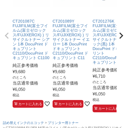
CT201087C
CT201089Y
CT201276K
FUJIFILM(富士フイ
FUJIFILM(富士フイ
FUJIFILM(富士フイ
ルム(富士ゼロック
ルム(富士ゼロック
ルム(富士ゼロック
ス/FUJIXEROX) ) リ
ス/FUJIXEROX) ) リ
ス/FUJIXEROX) ) 
サイクルトナー シア
サイクルトナー イエ
サイクルトナー ブ
ン 1本 DocuPrint ド
ロー 1本 DocuPrint
ック(黒) 1本
キュプリント
ドキュプリント
DocuPrint ドキュプ
C2110/DocuPrint ド
C2110/DocuPrint ド
リント
キュプリント C1100
キュプリント C11
C2110/DocuPrint 
キュプリント
純正参考価格
純正参考価格
純正参考価格
¥
9,680
¥
9,680
¥
6,710
のところ
のところ
のところ
当店通常価格
当店通常価格
当店通常価格
¥
6,050
¥
6,050
¥
6,050
税込
税込
税込
カートに入れる
カートに入れる
カートに入れる
詰め替えインクのエコッテ
プリンター用トナー
CT201088M FUJIFILM(富士フイルム(富士ゼロックス/FUJIXEROX) ) リサイ