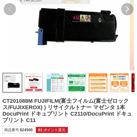
詰め替えインク
互換インクボトル
互換インクカートリッジ
再生インクカートリッジ
記事を探す
お客様の声
お店の紹介
ご利用ガイド
よくある質問
CT201088M FUJIFILM(富士フイルム(富士ゼロック
お問い合わせ
ス/FUJIXEROX) ) リサイクルトナー マゼンタ 1本
DocuPrint ドキュプリント C2110/DocuPrint ドキュ
会員専用商品
プリント C11
説明書ダウンロード
商品番号
824500
61
ポイント還元