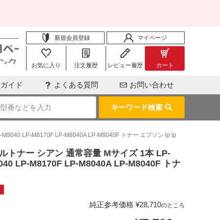
新規会員登録
マイページ
お気に入り
注文履歴
レビュー履歴
カート
用ガイド
よくある質問
お問い合わせ
キーワード検索
40 LP-M8170F LP-M8040A LP-M8040F トナー エプソン lp lp
クルトナー シアン 通常容量 Mサイズ 1本 LP-
040 LP-M8170F LP-M8040A LP-M8040F トナ
純正参考価格
¥
28,710
のところ