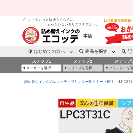
プリントをもっと快適らくらくに。
もったいないをサステナブルへ。
本店
はじめての方へ
商品を探す
記
ステップ1
ステップ2
ステップ
詰め替えインクのエコッテ
プリンター用トナー
EP社
LPC3T3