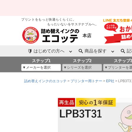
プリントをもっと快適らくらくに。
もったいないをサステナブルへ。
本店
はじめての方へ
商品を探す
記
ステップ1
ステップ2
ステップ
詰め替えインクのエコッテ
プリンター用トナー
EP社
LPB3T3