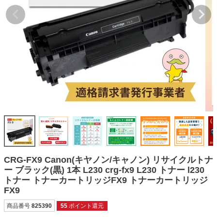
詰め替えインク
互換インクボトル
互換インクカートリッジ
再生インクカートリッジ
記事を探す
お客様の声
お店の紹介
ご利用ガイド
よくある質問
CRG-FX9 Canon(キヤノン/キャノン) リサイクルトナ
お問い合わせ
ー ブラック(黒) 1本 L230 crg-fx9 L230 トナー l230
トナー トナーカートリッジFX9 トナーカートリッジ
会員専用商品
FX9
説明書ダウンロード
商品番号
825390
55
ポイント還元