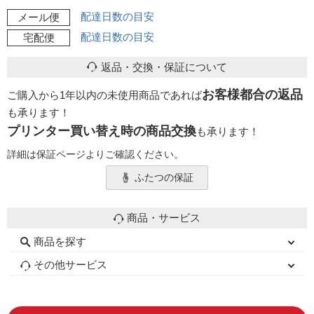
配達日数の目安
メール便
配達日数の目安
宅配便
返品・交換・保証について
お客様都合の返品
ご購入から1年以内の未使用商品であれば
も承ります！
プリンター買い替え時の商品交換
も承ります！
詳細は保証ページよりご確認ください。
ふたつの保証
商品・サービス
商品を探す
初心者用セット
キャノンインク
エプソンインク
ブラザーインク
詰め替えインク
互換インクボトル
互換インクカートリッジ
再生インクカートリッジ
トナーカートリッジ
その他サービス
はじめての方へ
お客様の声
お店の紹介
ご利用ガイド
よくある質問
お問い合わせ
会員専用商品
説明書ダウンロード