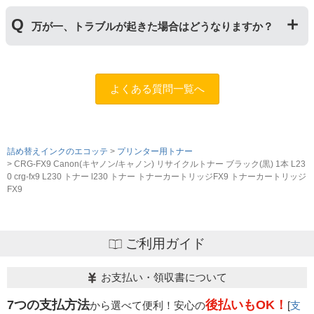
保証期間の2年以内に使い切るようお願いいたします。
申し訳ありませんが、お客様都合のご返品は商品が未使
万が一、トラブルが起きた場合はどうなりますか？
用未開封の場合であっても対応することができません。
ご購入前に商品の型番などをよくご確認ください。な
お、商品の不具合等につきましては対応させていただき
まずは、サポートスタッフまでご相談をお願いいたしま
ますので、お手数ですが当店までお問い合わせくださ
す。
問合フォーム
よくある質問一覧へ
い。
また、「
ふたつの保証
」を設けておりますので、ご購入
商品とご使用プリンタ―についても保証の適用が可能で
す。
詰め替えインクのエコッテ
プリンター用トナー
CRG-FX9 Canon(キヤノン/キャノン) リサイクルトナー ブラック(黒) 1本 L23
0 crg-fx9 L230 トナー l230 トナー トナーカートリッジFX9 トナーカートリッジ
FX9
ご利用ガイド
お支払い・領収書について
7つの支払方法
後払いもOK！
から選べて便利！安心の
[
支