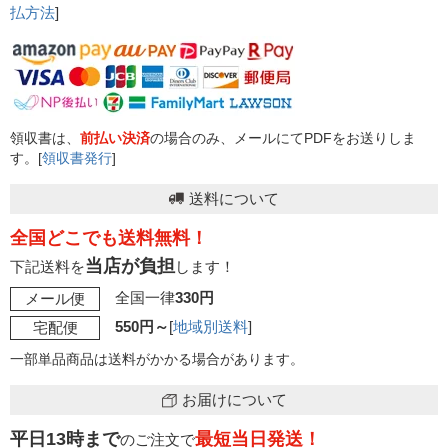
払方法
]
領収書は、
前払い決済
の場合のみ、メールにてPDFをお送りしま
す。[
領収書発行
]
送料について
全国どこでも送料無料！
当店が負担
下記送料を
します！
全国一律
330円
メール便
550円～
[
地域別送料
]
宅配便
一部単品商品は送料がかかる場合があります。
お届けについて
平日13時まで
最短当日発送！
のご注文で