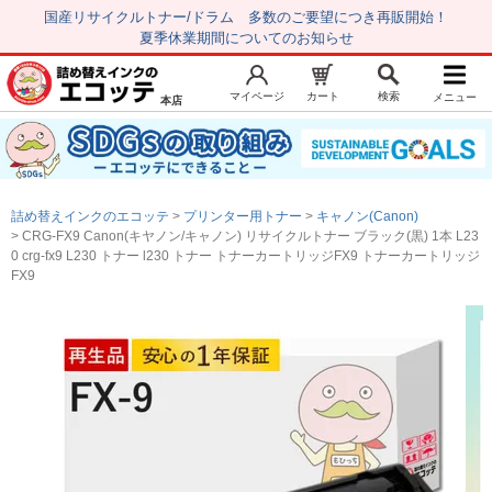
国産リサイクルトナー/ドラム 多数のご要望につき再販開始！
夏季休業期間についてのお知らせ
マイページ
カート
検索
メニュー
本店
新規会員登録
マイページ
トップページ
お気に入り
詰め替えインクのエコッテ
プリンター用トナー
キャノン(Canon)
注文履歴
レビュー履歴
CRG-FX9 Canon(キヤノン/キャノン) リサイクルトナー ブラック(黒) 1本 L23
0 crg-fx9 L230 トナー l230 トナー トナーカートリッジFX9 トナーカートリッジ
はじめての方へ
FX9
商品を探す
初心者用セット
キャノンインク
エプソンインク
ブラザーインク