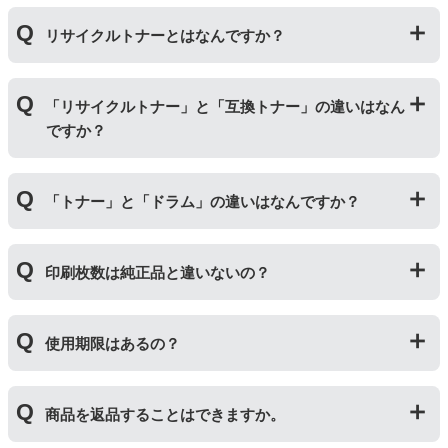
リサイクルトナーとはなんですか？
使用済みの純正トナーカートリッジを回収し、再生工場
「リサイクルトナー」と「互換トナー」の違いはなん
にて洗浄やトナー(粉)充填をしたうえで、再度販売して
ですか？
いる商品です。
純正品に比べて、印刷代を節約することができます。
「リサイクルトナー」は使用済みの純正トナーカートリ
「トナー」と「ドラム」の違いはなんですか？
ッジを国内で1本づつ丁寧に製造しているため、比較的
不具合の起きにくい商品です。
「互換トナー」は純正品を模して製造された大量生産さ
「トナー」は印字するための粉(トナー)が入っているカ
れた商品のため、お求めやすい価格になっております。
印刷枚数は純正品と違いないの？
ートリッジのことです。「ドラム(感光体ユニット)」は
トナーを用紙に写すためのもので、トナーカートリッジ
の器にあたる部分になります。
純正品と同枚数印刷できるよう製造されています。
トナーとドラムはそれぞれ印字できる枚数が異なってい
使用期限はあるの？
一部型番は、純正品より多く印刷が可能なエコッテオリ
るため、トナーの残量がなくなったり、どちらかが寿命
ジナルの【特別増量版】もございます。
により使用できなくなった場合は、必ず分離してから新
当店では1年間の製品保証を設けております。また、リ
しいものに交換してください。
商品を返品することはできますか。
サイクルトナー/ドラムに限り、レビューをご投稿いただ
くことで保証期間が2年に延長されます。