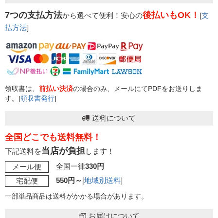
7つの支払方法
後払いもOK！
から選べて便利！安心の
[
支
払方法
]
領収書は、
前払い決済
の場合のみ、メールにてPDFをお送りしま
す。[
領収書発行
]
送料について
全国どこでも送料無料！
当店が負担
下記送料を
します！
全国一律
330円
メール便
550円～
[
地域別送料
]
宅配便
一部単品商品は送料がかかる場合があります。
お届けについて