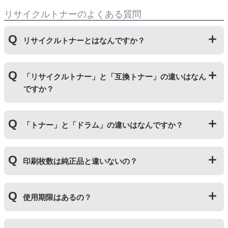
リサイクルトナーのよくある質問
リサイクルトナーとはなんですか？
使用済みの純正トナーカートリッジを回収し、再生工場
「リサイクルトナー」と「互換トナー」の違いはなん
にて洗浄やトナー(粉)充填をしたうえで、再度販売して
ですか？
いる商品です。
純正品に比べて、印刷代を節約することができます。
「リサイクルトナー」は使用済みの純正トナーカートリ
「トナー」と「ドラム」の違いはなんですか？
ッジを国内で1本づつ丁寧に製造しているため、比較的
不具合の起きにくい商品です。
「互換トナー」は純正品を模して製造された大量生産さ
「トナー」は印字するための粉(トナー)が入っているカ
れた商品のため、お求めやすい価格になっております。
印刷枚数は純正品と違いないの？
ートリッジのことです。「ドラム(感光体ユニット)」は
トナーを用紙に写すためのもので、トナーカートリッジ
の器にあたる部分になります。
純正品と同枚数印刷できるよう製造されています。
トナーとドラムはそれぞれ印字できる枚数が異なってい
使用期限はあるの？
一部型番は、純正品より多く印刷が可能なエコッテオリ
るため、トナーの残量がなくなったり、どちらかが寿命
ジナルの【特別増量版】もございます。
により使用できなくなった場合は、必ず分離してから新
当店では1年間の製品保証を設けております。また、リ