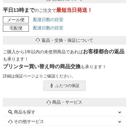
平日13時まで
最短当日発送！
のご注文で
配達日数の目安
メール便
配達日数の目安
宅配便
返品・交換・保証について
お客様都合の返品
ご購入から1年以内の未使用商品であれば
も承ります！
プリンター買い替え時の商品交換
も承ります！
詳細は保証ページよりご確認ください。
ふたつの保証
商品・サービス
商品を探す
初心者用セット
キャノンインク
エプソンインク
ブラザーインク
詰め替えインク
互換インクボトル
互換インクカートリッジ
再生インクカートリッジ
トナーカートリッジ
その他サービス