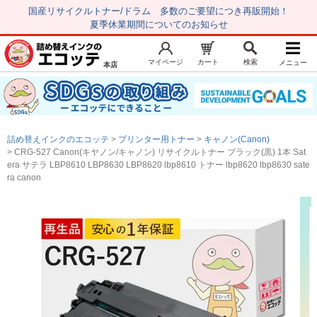
国産リサイクルトナー/ドラム 多数のご要望につき再販開始！
夏季休業期間についてのお知らせ
マイページ
カート
検索
メニュー
本店
新規会員登録
マイページ
トップページ
お気に入り
詰め替えインクのエコッテ
プリンター用トナー
キャノン(Canon)
注文履歴
レビュー履歴
CRG-527 Canon(キヤノン/キャノン) リサイクルトナー ブラック(黒) 1本 Sat
era サテラ LBP8610 LBP8630 LBP8620 lbp8610 トナー lbp8620 lbp8630 sate
はじめての方へ
ra canon
商品を探す
初心者用セット
キャノンインク
エプソンインク
ブラザーインク