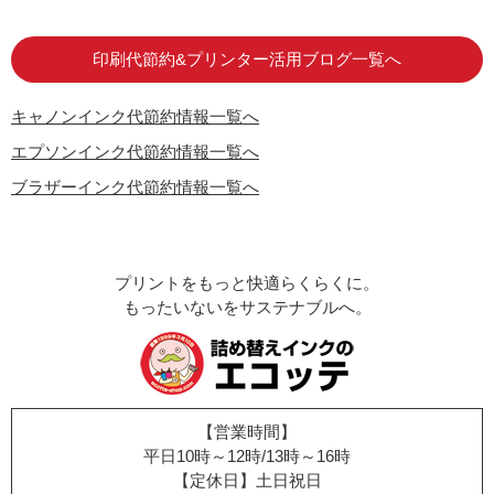
はじめての方へ
お客様の声
お店の紹介
ご利用ガイド
よくある質問
お問い合わせ
会員専用商品
説明書ダウンロード
印刷代節約&プリンター活用ブログ一覧へ
キャノンインク代節約情報一覧へ
エプソンインク代節約情報一覧へ
ブラザーインク代節約情報一覧へ
プリントをもっと快適らくらくに。
もったいないをサステナブルへ。
【営業時間】
平日10時～12時/13時～16時
【定休日】土日祝日