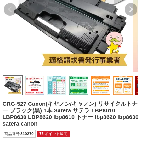
詰め替えインク
互換インクボトル
互換インクカートリッジ
再生インクカートリッジ
記事を探す
お客様の声
お店の紹介
ご利用ガイド
よくある質問
CRG-527 Canon(キヤノン/キャノン) リサイクルトナ
お問い合わせ
ー ブラック(黒) 1本 Satera サテラ LBP8610
LBP8630 LBP8620 lbp8610 トナー lbp8620 lbp8630
会員専用商品
satera canon
説明書ダウンロード
商品番号
810270
72
ポイント還元