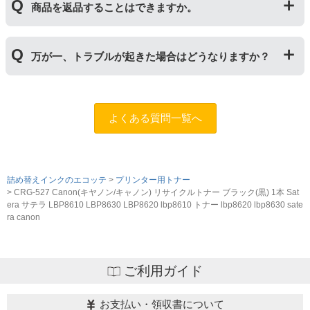
しいものに交換してください。
商品を返品することはできますか。
サイクルトナー/ドラムに限り、レビューをご投稿いただ
くことで保証期間が2年に延長されます。
保証期間の2年以内に使い切るようお願いいたします。
申し訳ありませんが、お客様都合のご返品は商品が未使
万が一、トラブルが起きた場合はどうなりますか？
用未開封の場合であっても対応することができません。
ご購入前に商品の型番などをよくご確認ください。な
お、商品の不具合等につきましては対応させていただき
まずは、サポートスタッフまでご相談をお願いいたしま
ますので、お手数ですが当店までお問い合わせくださ
す。
問合フォーム
よくある質問一覧へ
い。
また、「
ふたつの保証
」を設けておりますので、ご購入
商品とご使用プリンタ―についても保証の適用が可能で
す。
詰め替えインクのエコッテ
プリンター用トナー
CRG-527 Canon(キヤノン/キャノン) リサイクルトナー ブラック(黒) 1本 Sat
era サテラ LBP8610 LBP8630 LBP8620 lbp8610 トナー lbp8620 lbp8630 sate
ra canon
ご利用ガイド
お支払い・領収書について