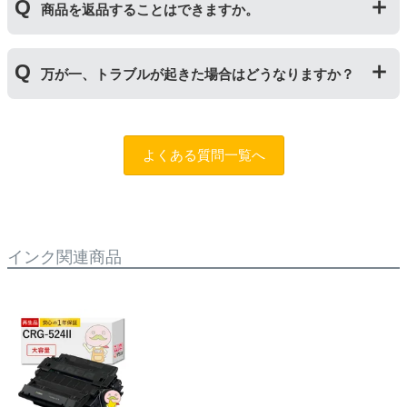
しいものに交換してください。
商品を返品することはできますか。
サイクルトナー/ドラムに限り、レビューをご投稿いただ
くことで保証期間が2年に延長されます。
保証期間の2年以内に使い切るようお願いいたします。
申し訳ありませんが、お客様都合のご返品は商品が未使
万が一、トラブルが起きた場合はどうなりますか？
用未開封の場合であっても対応することができません。
ご購入前に商品の型番などをよくご確認ください。な
お、商品の不具合等につきましては対応させていただき
まずは、サポートスタッフまでご相談をお願いいたしま
ますので、お手数ですが当店までお問い合わせくださ
す。
問合フォーム
よくある質問一覧へ
い。
また、「
ふたつの保証
」を設けておりますので、ご購入
商品とご使用プリンタ―についても保証の適用が可能で
す。
インク関連商品