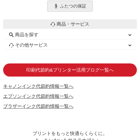
ふたつの保証
商品・サービス
商品を探す
初心者用セット
キャノンインク
エプソンインク
ブラザーインク
詰め替えインク
互換インクボトル
互換インクカートリッジ
再生インクカートリッジ
トナーカートリッジ
その他サービス
はじめての方へ
お客様の声
お店の紹介
ご利用ガイド
よくある質問
お問い合わせ
会員専用商品
説明書ダウンロード
印刷代節約&プリンター活用ブログ一覧へ
キャノンインク代節約情報一覧へ
エプソンインク代節約情報一覧へ
ブラザーインク代節約情報一覧へ
プリントをもっと快適らくらくに。