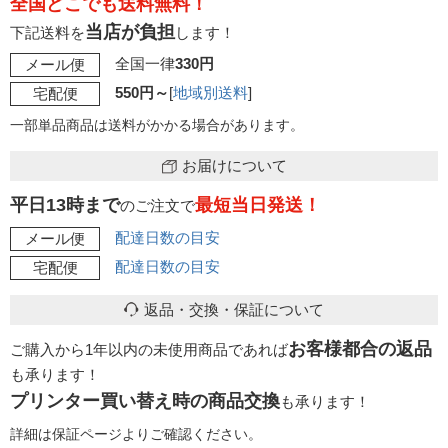
全国どこでも送料無料！
当店が負担
下記送料を
します！
全国一律
330円
メール便
550円～
[
地域別送料
]
宅配便
一部単品商品は送料がかかる場合があります。
お届けについて
平日13時まで
最短当日発送！
のご注文で
配達日数の目安
メール便
配達日数の目安
宅配便
返品・交換・保証について
お客様都合の返品
ご購入から1年以内の未使用商品であれば
も承ります！
プリンター買い替え時の商品交換
も承ります！
詳細は保証ページよりご確認ください。