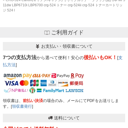
11dw LBP6710i LBP6700 crg-524 トナー crg-524ii crg-524 トナーカートリッ
ジ 524 l
ご利用ガイド
お支払い・領収書について
7つの支払方法
後払いもOK！
から選べて便利！安心の
[
支
払方法
]
領収書は、
前払い決済
の場合のみ、メールにてPDFをお送りしま
す。[
領収書発行
]
送料について