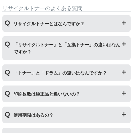
リサイクルトナーのよくある質問
リサイクルトナーとはなんですか？
使用済みの純正トナーカートリッジを回収し、再生工場
「リサイクルトナー」と「互換トナー」の違いはなん
にて洗浄やトナー(粉)充填をしたうえで、再度販売して
ですか？
いる商品です。
純正品に比べて、印刷代を節約することができます。
「リサイクルトナー」は使用済みの純正トナーカートリ
「トナー」と「ドラム」の違いはなんですか？
ッジを国内で1本づつ丁寧に製造しているため、比較的
不具合の起きにくい商品です。
「互換トナー」は純正品を模して製造された大量生産さ
「トナー」は印字するための粉(トナー)が入っているカ
れた商品のため、お求めやすい価格になっております。
印刷枚数は純正品と違いないの？
ートリッジのことです。「ドラム(感光体ユニット)」は
トナーを用紙に写すためのもので、トナーカートリッジ
の器にあたる部分になります。
純正品と同枚数印刷できるよう製造されています。
トナーとドラムはそれぞれ印字できる枚数が異なってい
使用期限はあるの？
一部型番は、純正品より多く印刷が可能なエコッテオリ
るため、トナーの残量がなくなったり、どちらかが寿命
ジナルの【特別増量版】もございます。
により使用できなくなった場合は、必ず分離してから新
当店では1年間の製品保証を設けております。また、リ