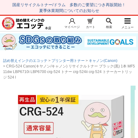
国産リサイクルトナー/ドラム 多数のご要望につき再販開始！
夏季休業期間についてのお知らせ
マイページ
カート
検索
メニュー
本店
新規会員登録
マイページ
トップページ
お気に入り
詰め替えインクのエコッテ
プリンター用トナー
キャノン(Canon)
注文履歴
レビュー履歴
CRG-524 Canon(キヤノン/キャノン) リサイクルトナー ブラック(黒) 1本 MF5
11dw LBP6710i LBP6700 crg-524 トナー crg-524ii crg-524 トナーカートリッ
はじめての方へ
ジ 524 l
商品を探す
初心者用セット
キャノンインク
エプソンインク
ブラザーインク