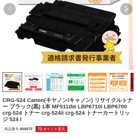
詰め替えインク
互換インクボトル
互換インクカートリッジ
再生インクカートリッジ
記事を探す
お客様の声
お店の紹介
ご利用ガイド
よくある質問
CRG-524 Canon(キヤノン/キャノン) リサイクルトナ
お問い合わせ
ー ブラック(黒) 1本 MF511dw LBP6710i LBP6700
crg-524 トナー crg-524ii crg-524 トナーカートリッ
会員専用商品
ジ 524 l
説明書ダウンロード
商品番号
800870
72
ポイント還元