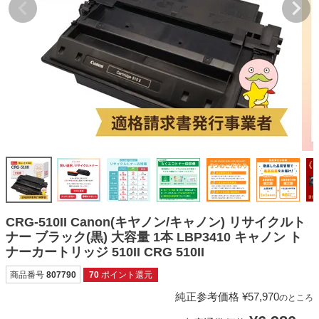
詰め替えインク
互換インクボトル
互換インクカートリッジ
再生インクカートリッジ
記事を探す
お客様の声
お店の紹介
ご利用ガイド
よくある質問
CRG-510II Canon(キヤノン/キャノン) リサイクルト
ナー ブラック(黒) 大容量 1本 LBP3410 キャノン ト
お問い合わせ
ナーカートリッジ 510II CRG 510II
会員専用商品
商品番号
807790
70
ポイント還元
説明書ダウンロード
純正参考価格
¥
57,970
のところ