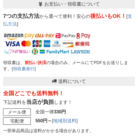
お支払い・領収書について
7つの支払方法
後払いもOK！
から選べて便利！安心の
[
支
払方法
]
領収書は、
前払い決済
の場合のみ、メールにてPDFをお送りしま
す。[
領収書発行
]
送料について
全国どこでも送料無料！
当店が負担
下記送料を
します！
全国一律
330円
メール便
550円～
[
地域別送料
]
宅配便
一部単品商品は送料がかかる場合があります。