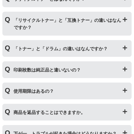
使用済みの純正トナーカートリッジを回収し、再生工場
「リサイクルトナー」と「互換トナー」の違いはなん
にて洗浄やトナー(粉)充填をしたうえで、再度販売して
ですか？
いる商品です。
純正品に比べて、印刷代を節約することができます。
「リサイクルトナー」は使用済みの純正トナーカートリ
「トナー」と「ドラム」の違いはなんですか？
ッジを国内で1本づつ丁寧に製造しているため、比較的
不具合の起きにくい商品です。
「互換トナー」は純正品を模して製造された大量生産さ
「トナー」は印字するための粉(トナー)が入っているカ
れた商品のため、お求めやすい価格になっております。
印刷枚数は純正品と違いないの？
ートリッジのことです。「ドラム(感光体ユニット)」は
トナーを用紙に写すためのもので、トナーカートリッジ
の器にあたる部分になります。
純正品と同枚数印刷できるよう製造されています。
トナーとドラムはそれぞれ印字できる枚数が異なってい
使用期限はあるの？
一部型番は、純正品より多く印刷が可能なエコッテオリ
るため、トナーの残量がなくなったり、どちらかが寿命
ジナルの【特別増量版】もございます。
により使用できなくなった場合は、必ず分離してから新
当店では1年間の製品保証を設けております。また、リ
しいものに交換してください。
商品を返品することはできますか。
サイクルトナー/ドラムに限り、レビューをご投稿いただ
くことで保証期間が2年に延長されます。
保証期間の2年以内に使い切るようお願いいたします。
申し訳ありませんが、お客様都合のご返品は商品が未使
万が一、トラブルが起きた場合はどうなりますか？