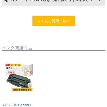
用未開封の場合であっても対応することができません。
ご購入前に商品の型番などをよくご確認ください。な
お、商品の不具合等につきましては対応させていただき
まずは、サポートスタッフまでご相談をお願いいたしま
ますので、お手数ですが当店までお問い合わせくださ
す。
問合フォーム
よくある質問一覧へ
い。
また、「
ふたつの保証
」を設けておりますので、ご購入
商品とご使用プリンタ―についても保証の適用が可能で
す。
インク関連商品
CRG-510 Canon(キ