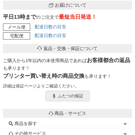
お届けについて
平日13時まで
最短当日発送！
のご注文で
配達日数の目安
メール便
配達日数の目安
宅配便
返品・交換・保証について
お客様都合の返品
ご購入から1年以内の未使用商品であれば
も承ります！
プリンター買い替え時の商品交換
も承ります！
詳細は保証ページよりご確認ください。
ふたつの保証
商品・サービス
商品を探す
初心者用セット
キャノンインク
エプソンインク
ブラザーインク
詰め替えインク
互換インクボトル
互換インクカートリッジ
再生インクカートリッジ
トナーカートリッジ
その他サービス