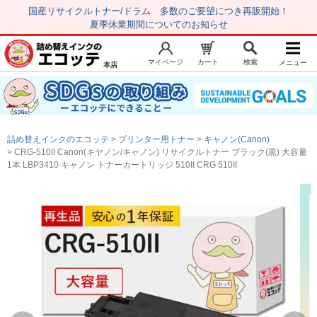
国産リサイクルトナー/ドラム 多数のご要望につき再販開始！
夏季休業期間についてのお知らせ
マイページ
カート
検索
メニュー
本店
新規会員登録
マイページ
トップページ
お気に入り
詰め替えインクのエコッテ
プリンター用トナー
キャノン(Canon)
注文履歴
レビュー履歴
CRG-510II Canon(キヤノン/キャノン) リサイクルトナー ブラック(黒) 大容量
1本 LBP3410 キャノン トナーカートリッジ 510II CRG 510II
はじめての方へ
商品を探す
初心者用セット
キャノンインク
エプソンインク
ブラザーインク