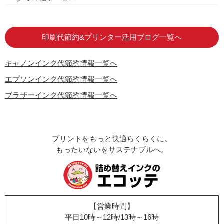
はじめての方へ
お客様の声
お店の紹介
ご利用ガイド
よくある質問
お問い合わせ
会員専用商品
説明書ダウンロード
印刷代節約&プリンター活用ブログ一覧へ
キャノンインク代節約情報一覧へ
エプソンインク代節約情報一覧へ
ブラザーインク代節約情報一覧へ
プリントをもっと快適らくらくに。
もったいないをサステナブルへ。
【営業時間】
平日10時～12時/13時～16時