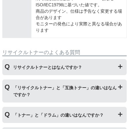
ISO/IEC19798に基づいた値です。
商品のデザイン、仕様は予告なく変更する場
合があります
モニターの発色により実際と異なる場合があ
ります
リサイクルトナーのよくある質問
リサイクルトナーとはなんですか？
使用済みの純正トナーカートリッジを回収し、再生工場
「リサイクルトナー」と「互換トナー」の違いはなん
にて洗浄やトナー(粉)充填をしたうえで、再度販売して
ですか？
いる商品です。
純正品に比べて、印刷代を節約することができます。
「リサイクルトナー」は使用済みの純正トナーカートリ
「トナー」と「ドラム」の違いはなんですか？
ッジを国内で1本づつ丁寧に製造しているため、比較的
不具合の起きにくい商品です。
「互換トナー」は純正品を模して製造された大量生産さ