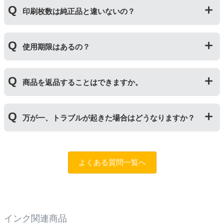
「トナー」は印字するための粉(トナー)が入っているカ
れた商品のため、お求めやすい価格になっております。
印刷枚数は純正品と違いないの？
ートリッジのことです。「ドラム(感光体ユニット)」は
トナーを用紙に写すためのもので、トナーカートリッジ
の器にあたる部分になります。
純正品と同枚数印刷できるよう製造されています。
トナーとドラムはそれぞれ印字できる枚数が異なってい
使用期限はあるの？
一部型番は、純正品より多く印刷が可能なエコッテオリ
るため、トナーの残量がなくなったり、どちらかが寿命
ジナルの【特別増量版】もございます。
により使用できなくなった場合は、必ず分離してから新
当店では1年間の製品保証を設けております。また、リ
しいものに交換してください。
商品を返品することはできますか。
サイクルトナー/ドラムに限り、レビューをご投稿いただ
くことで保証期間が2年に延長されます。
保証期間の2年以内に使い切るようお願いいたします。
申し訳ありませんが、お客様都合のご返品は商品が未使
万が一、トラブルが起きた場合はどうなりますか？
用未開封の場合であっても対応することができません。
ご購入前に商品の型番などをよくご確認ください。な
お、商品の不具合等につきましては対応させていただき
まずは、サポートスタッフまでご相談をお願いいたしま
ますので、お手数ですが当店までお問い合わせくださ
す。
問合フォーム
よくある質問一覧へ
い。
また、「
ふたつの保証
」を設けておりますので、ご購入
商品とご使用プリンタ―についても保証の適用が可能で
す。
インク関連商品