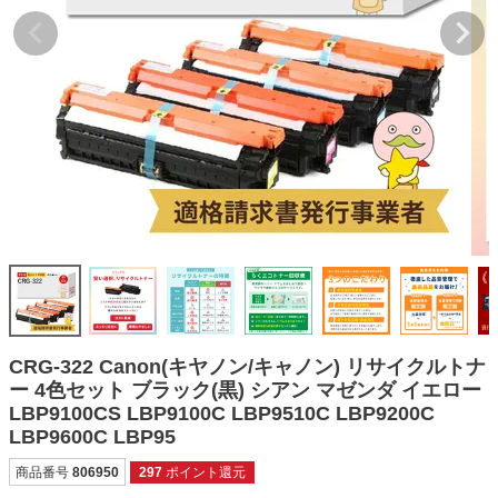
詰め替えインク
互換インクボトル
互換インクカートリッジ
再生インクカートリッジ
記事を探す
お客様の声
お店の紹介
ご利用ガイド
よくある質問
CRG-322 Canon(キヤノン/キャノン) リサイクルトナ
お問い合わせ
ー 4色セット ブラック(黒) シアン マゼンダ イエロー
LBP9100CS LBP9100C LBP9510C LBP9200C
会員専用商品
LBP9600C LBP95
説明書ダウンロード
商品番号
806950
297
ポイント還元