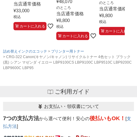
¥
48,070
のところ
当店通常価格
のところ
当店通常価格
¥
33,000
当店通常価格
¥
8,800
税込
¥
8,800
税込
カートに入れる
税込
カートに入れる
カートに入れる
詰め替えインクのエコッテ
プリンター用トナー
CRG-322 Canon(キヤノン/キャノン) リサイクルトナー 4色セット ブラック
(黒) シアン マゼンダ イエロー LBP9100CS LBP9100C LBP9510C LBP9200C
LBP9600C LBP95
ご利用ガイド
お支払い・領収書について
7つの支払方法
後払いもOK！
から選べて便利！安心の
[
支
払方法
]