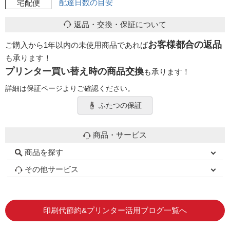
配達日数の目安
宅配便
返品・交換・保証について
お客様都合の返品
ご購入から1年以内の未使用商品であれば
も承ります！
プリンター買い替え時の商品交換
も承ります！
詳細は保証ページよりご確認ください。
ふたつの保証
商品・サービス
商品を探す
初心者用セット
キャノンインク
エプソンインク
ブラザーインク
詰め替えインク
互換インクボトル
互換インクカートリッジ
再生インクカートリッジ
トナーカートリッジ
その他サービス
はじめての方へ
お客様の声
お店の紹介
ご利用ガイド
よくある質問
お問い合わせ
会員専用商品
説明書ダウンロード
印刷代節約&プリンター活用ブログ一覧へ