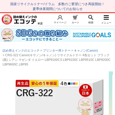
国産リサイクルトナー/ドラム 多数のご要望につき再販開始！
夏季休業期間についてのお知らせ
マイページ
カート
検索
メニュー
本店
新規会員登録
マイページ
トップページ
お気に入り
詰め替えインクのエコッテ
プリンター用トナー
キャノン(Canon)
注文履歴
レビュー履歴
CRG-322 Canon(キヤノン/キャノン) リサイクルトナー 4色セット ブラック
(黒) シアン マゼンダ イエロー LBP9100CS LBP9100C LBP9510C LBP9200C
はじめての方へ
LBP9600C LBP95
商品を探す
初心者用セット
キャノンインク
エプソンインク
ブラザーインク