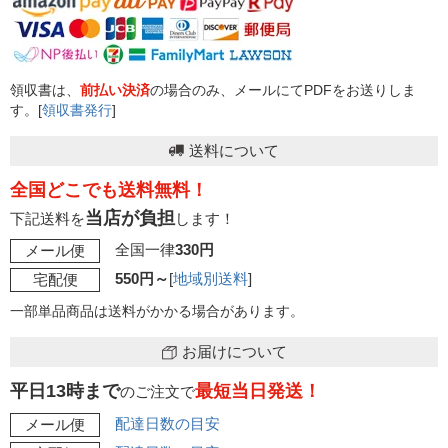
領収書は、
前払い決済
の場合のみ、メールにてPDFをお送りしま
す。[
領収書発行
]
送料について
全国どこでも送料無料！
当店が負担
下記送料を
します！
全国一律
330円
メール便
550円～
[
地域別送料
]
宅配便
一部単品商品は送料がかかる場合があります。
お届けについて
平日13時まで
最短当日発送！
のご注文で
配達日数の目安
メール便