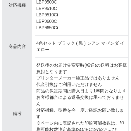
LBP9500C
対応機種
LBP9510C
LBP9510Ci
LBP9600C
LBP9650Ci
4色セット ブラック ( 黒 ) シアン マゼンダ イ
商品内容
エロー
発送後のお届け先変更時(転送)の送料はお客様
負担となります
プリンターメーカー純正品ではありません
代金引換はご利用いただけません
商品の保証期間は購入日より1年間となります
お客様都合による返品交換は承っておりませ
ん
対応機種、型番を今一度ご確認お願い致しま
備考
す
※ページ内に表記された印刷可能枚数は、印
刷可能枚数測定基準ISO/IEC19752および