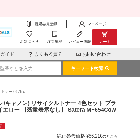
新規会員登録
マイページ
お気に入り
注文履歴
レビュー履歴
カート
用ガイド
よくある質問
お問い合わせ
キーワード検索
トナー 067h c
キヤノン/キャノン) リサイクルトナー 4色セット ブラ
エロー 【残量表示なし】 Satera MF654Cdw
元
純正参考価格
¥
56,210
のところ