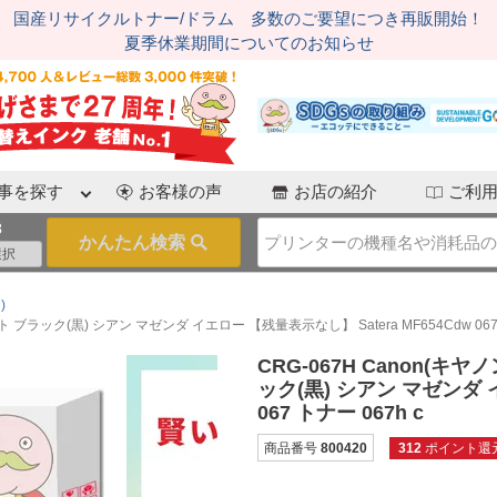
国産リサイクルトナー/ドラム 多数のご要望につき再販開始！
夏季休業期間についてのお知らせ
事を探す
お客様の声
お店の紹介
ご利
3
)
ブラック(黒) シアン マゼンダ イエロー 【残量表示なし】 Satera MF654Cdw 067 
CRG-067H Canon(
ック(黒) シアン マゼンダ イ
067 トナー 067h c
商品番号
800420
312
ポイント還