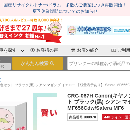
国産リサイクルトナー/ドラム 多数のご要望につき再販開始！
夏季休業期間についてのお知らせ
事を探す
お客様の声
お店の紹介
ご利
3
)
色セット ブラック(黒) シアン マゼンダ イエロー 【残量表示あり】 Satera MF656Cdw/
CRG-067H Canon(
ト ブラック(黒) シアン マ
MF656Cdw/Satera MF6
商品番号
800970
440
ポイント還