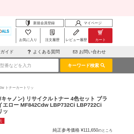
新規会員登録
マイページ
お気に入り
注文履歴
レビュー履歴
カート
用ガイド
よくある質問
お問い合わせ
キーワード検索
32Cdw トナーカートリッ
ヤノン/キャノン) リサイクルトナー 4色セット ブラ
ロー MF842Cdw LBP732Ci LBP722Ci
リッ
元
純正参考価格
¥
111,650
のところ