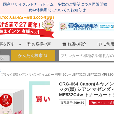
国産リサイクルトナー/ドラム 多数のご要望につき再販開始！
夏季休業期間についてのお知らせ
事を探す
お客様の声
お店の紹介
ご利
3
)
ラック(黒) シアン マゼンダ イエロー MF842Cdw LBP732Ci LBP722Ci MF8
CRG-064 Canon(キ
ック(黒) シアン マゼンダ イエ
MF832Cdw トナーカート
商品番号
800470
704
ポイント還