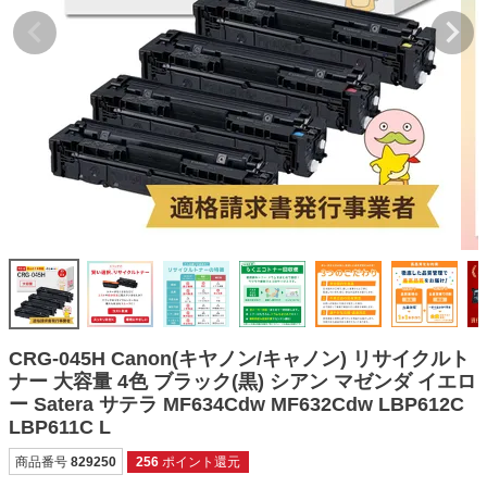
詰め替えインク
互換インクボトル
互換インクカートリッジ
再生インクカートリッジ
記事を探す
お客様の声
お店の紹介
ご利用ガイド
よくある質問
CRG-045H Canon(キヤノン/キャノン) リサイクルト
お問い合わせ
ナー 大容量 4色 ブラック(黒) シアン マゼンダ イエロ
ー Satera サテラ MF634Cdw MF632Cdw LBP612C
会員専用商品
LBP611C L
説明書ダウンロード
商品番号
829250
256
ポイント還元