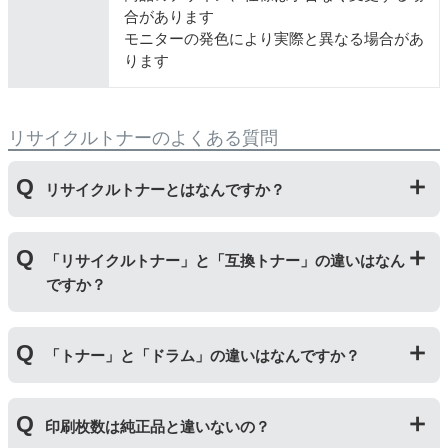
合があります
モニターの発色により実際と異なる場合があ
ります
リサイクルトナーのよくある質問
リサイクルトナーとはなんですか？
使用済みの純正トナーカートリッジを回収し、再生工場
「リサイクルトナー」と「互換トナー」の違いはなん
にて洗浄やトナー(粉)充填をしたうえで、再度販売して
ですか？
いる商品です。
純正品に比べて、印刷代を節約することができます。
「リサイクルトナー」は使用済みの純正トナーカートリ
「トナー」と「ドラム」の違いはなんですか？
ッジを国内で1本づつ丁寧に製造しているため、比較的
不具合の起きにくい商品です。
「互換トナー」は純正品を模して製造された大量生産さ
「トナー」は印字するための粉(トナー)が入っているカ
れた商品のため、お求めやすい価格になっております。
印刷枚数は純正品と違いないの？
ートリッジのことです。「ドラム(感光体ユニット)」は