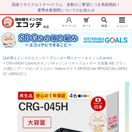
国産リサイクルトナー/ドラム 多数のご要望につき再販開始！
夏季休業期間についてのお知らせ
マイページ
カート
検索
メニュー
本店
新規会員登録
マイページ
トップページ
お気に入り
詰め替えインクのエコッテ
プリンター用トナー
キャノン(Canon)
注文履歴
レビュー履歴
CRG-045H Canon(キヤノン/キャノン) リサイクルトナー 大容量 4色 ブラッ
ク(黒) シアン マゼンダ イエロー Satera サテラ MF634Cdw MF632Cdw LBP61
はじめての方へ
2C LBP611C L
商品を探す
初心者用セット
キャノンインク
エプソンインク
ブラザーインク