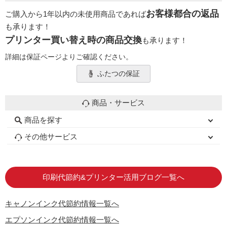
お客様都合の返品
ご購入から1年以内の未使用商品であれば
も承ります！
プリンター買い替え時の商品交換
も承ります！
詳細は保証ページよりご確認ください。
ふたつの保証
商品・サービス
商品を探す
初心者用セット
キャノンインク
エプソンインク
ブラザーインク
詰め替えインク
互換インクボトル
互換インクカートリッジ
再生インクカートリッジ
トナーカートリッジ
その他サービス
はじめての方へ
お客様の声
お店の紹介
ご利用ガイド
よくある質問
お問い合わせ
会員専用商品
説明書ダウンロード
印刷代節約&プリンター活用ブログ一覧へ
キャノンインク代節約情報一覧へ
エプソンインク代節約情報一覧へ