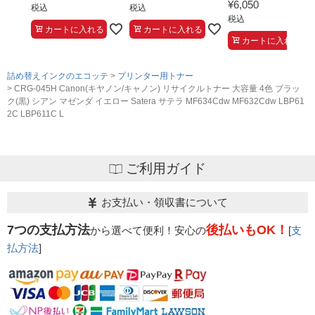
¥
6,050
税込
税込
税込
カートに入れる
カートに入れる
カートに入れる
詰め替えインクのエコッテ
プリンター用トナー
CRG-045H Canon(キヤノン/キャノン) リサイクルトナー 大容量 4色 ブラッ
ク(黒) シアン マゼンダ イエロー Satera サテラ MF634Cdw MF632Cdw LBP61
2C LBP611C L
ご利用ガイド
お支払い・領収書について
7つの支払方法
後払いもOK！
から選べて便利！安心の
[
支
払方法
]