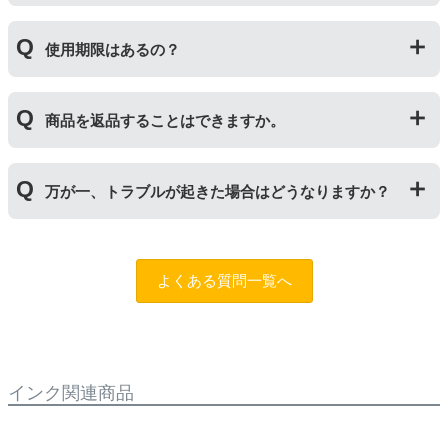
トナーを用紙に写すためのもので、トナーカートリッジ
の器にあたる部分になります。
純正品と同枚数印刷できるよう製造されています。
トナーとドラムはそれぞれ印字できる枚数が異なってい
使用期限はあるの？
一部型番は、純正品より多く印刷が可能なエコッテオリ
るため、トナーの残量がなくなったり、どちらかが寿命
ジナルの【特別増量版】もございます。
により使用できなくなった場合は、必ず分離してから新
当店では1年間の製品保証を設けております。また、リ
しいものに交換してください。
商品を返品することはできますか。
サイクルトナー/ドラムに限り、レビューをご投稿いただ
くことで保証期間が2年に延長されます。
保証期間の2年以内に使い切るようお願いいたします。
申し訳ありませんが、お客様都合のご返品は商品が未使
万が一、トラブルが起きた場合はどうなりますか？
用未開封の場合であっても対応することができません。
ご購入前に商品の型番などをよくご確認ください。な
お、商品の不具合等につきましては対応させていただき
まずは、サポートスタッフまでご相談をお願いいたしま
ますので、お手数ですが当店までお問い合わせくださ
す。
問合フォーム
よくある質問一覧へ
い。
また、「
ふたつの保証
」を設けておりますので、ご購入
商品とご使用プリンタ―についても保証の適用が可能で
す。
インク関連商品