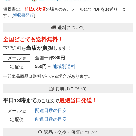
領収書は、
前払い決済
の場合のみ、メールにてPDFをお送りしま
す。[
領収書発行
]
送料について
全国どこでも送料無料！
当店が負担
下記送料を
します！
全国一律
330円
メール便
550円～
[
地域別送料
]
宅配便
一部単品商品は送料がかかる場合があります。
お届けについて
平日13時まで
最短当日発送！
のご注文で
配達日数の目安
メール便
配達日数の目安
宅配便
返品・交換・保証について