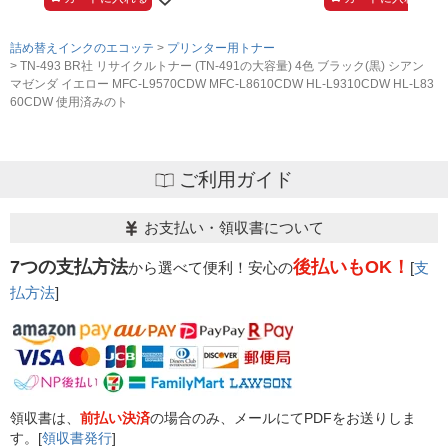
詰め替えインクのエコッテ
プリンター用トナー
TN-493 BR社 リサイクルトナー (TN-491の大容量) 4色 ブラック(黒) シアン
マゼンダ イエロー MFC-L9570CDW MFC-L8610CDW HL-L9310CDW HL-L83
60CDW 使用済みのト
ご利用ガイド
お支払い・領収書について
7つの支払方法
後払いもOK！
から選べて便利！安心の
[
支
払方法
]
領収書は、
前払い決済
の場合のみ、メールにてPDFをお送りしま
す。[
領収書発行
]