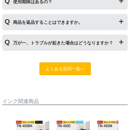
トナーとドラムはそれぞれ印字できる枚数が異なってい
使用期限はあるの？
一部型番は、純正品より多く印刷が可能なエコッテオリ
るため、トナーの残量がなくなったり、どちらかが寿命
ジナルの【特別増量版】もございます。
により使用できなくなった場合は、必ず分離してから新
当店では1年間の製品保証を設けております。また、リ
しいものに交換してください。
商品を返品することはできますか。
サイクルトナー/ドラムに限り、レビューをご投稿いただ
くことで保証期間が2年に延長されます。
保証期間の2年以内に使い切るようお願いいたします。
申し訳ありませんが、お客様都合のご返品は商品が未使
万が一、トラブルが起きた場合はどうなりますか？
用未開封の場合であっても対応することができません。
ご購入前に商品の型番などをよくご確認ください。な
お、商品の不具合等につきましては対応させていただき
まずは、サポートスタッフまでご相談をお願いいたしま
ますので、お手数ですが当店までお問い合わせくださ
す。
問合フォーム
よくある質問一覧へ
い。
また、「
ふたつの保証
」を設けておりますので、ご購入
商品とご使用プリンタ―についても保証の適用が可能で
す。
インク関連商品