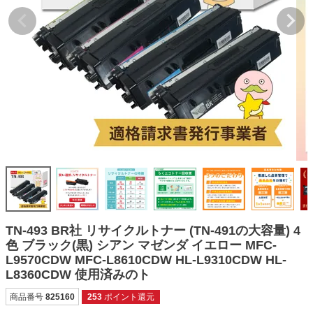
詰め替えインク
互換インクボトル
互換インクカートリッジ
再生インクカートリッジ
記事を探す
お客様の声
お店の紹介
ご利用ガイド
よくある質問
TN-493 BR社 リサイクルトナー (TN-491の大容量) 4
お問い合わせ
色 ブラック(黒) シアン マゼンダ イエロー MFC-
L9570CDW MFC-L8610CDW HL-L9310CDW HL-
会員専用商品
L8360CDW 使用済みのト
説明書ダウンロード
商品番号
825160
253
ポイント還元