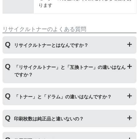
ります
リサイクルトナーのよくある質問
リサイクルトナーとはなんですか？
使用済みの純正トナーカートリッジを回収し、再生工場
「リサイクルトナー」と「互換トナー」の違いはなん
にて洗浄やトナー(粉)充填をしたうえで、再度販売して
ですか？
いる商品です。
純正品に比べて、印刷代を節約することができます。
「リサイクルトナー」は使用済みの純正トナーカートリ
「トナー」と「ドラム」の違いはなんですか？
ッジを国内で1本づつ丁寧に製造しているため、比較的
不具合の起きにくい商品です。
「互換トナー」は純正品を模して製造された大量生産さ
「トナー」は印字するための粉(トナー)が入っているカ
れた商品のため、お求めやすい価格になっております。
印刷枚数は純正品と違いないの？
ートリッジのことです。「ドラム(感光体ユニット)」は
トナーを用紙に写すためのもので、トナーカートリッジ
の器にあたる部分になります。
純正品と同枚数印刷できるよう製造されています。