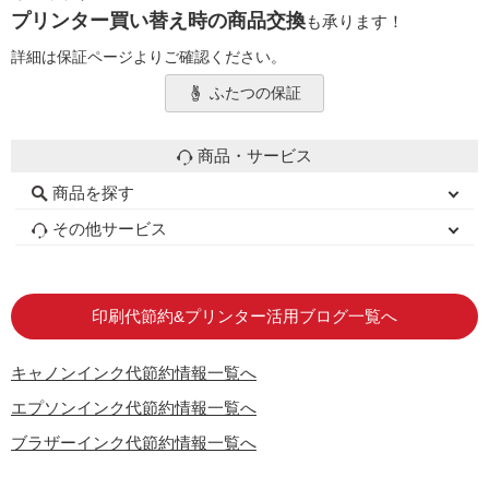
プリンター買い替え時の商品交換
も承ります！
詳細は保証ページよりご確認ください。
ふたつの保証
商品・サービス
商品を探す
初心者用セット
キャノンインク
エプソンインク
ブラザーインク
詰め替えインク
互換インクボトル
互換インクカートリッジ
再生インクカートリッジ
トナーカートリッジ
その他サービス
はじめての方へ
お客様の声
お店の紹介
ご利用ガイド
よくある質問
お問い合わせ
会員専用商品
説明書ダウンロード
印刷代節約&プリンター活用ブログ一覧へ
キャノンインク代節約情報一覧へ
エプソンインク代節約情報一覧へ
ブラザーインク代節約情報一覧へ