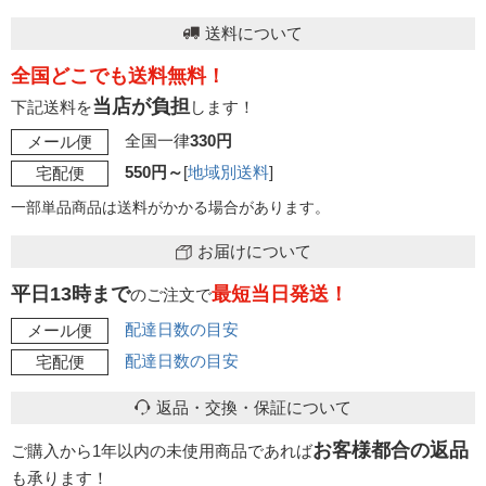
送料について
全国どこでも送料無料！
当店が負担
下記送料を
します！
全国一律
330円
メール便
550円～
[
地域別送料
]
宅配便
一部単品商品は送料がかかる場合があります。
お届けについて
平日13時まで
最短当日発送！
のご注文で
配達日数の目安
メール便
配達日数の目安
宅配便
返品・交換・保証について
お客様都合の返品
ご購入から1年以内の未使用商品であれば
も承ります！