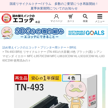
国産リサイクルトナー/ドラム 多数のご要望につき再販開始！
夏季休業期間についてのお知らせ
マイページ
カート
検索
メニュー
本店
新規会員登録
マイページ
トップページ
お気に入り
詰め替えインクのエコッテ
プリンター用トナー
BR社
注文履歴
レビュー履歴
TN-493 BR社 リサイクルトナー (TN-491の大容量) 4色 ブラック(黒) シアン
マゼンダ イエロー MFC-L9570CDW MFC-L8610CDW HL-L9310CDW HL-L83
はじめての方へ
60CDW 使用済みのト
商品を探す
初心者用セット
キャノンインク
エプソンインク
ブラザーインク