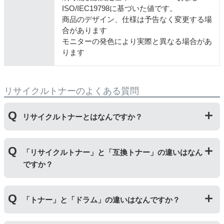
ISO/IEC19798に基づいた値です。
商品のデザイン、仕様は予告なく変更する場
合があります
モニターの発色により実際と異なる場合があ
ります
リサイクルトナーのよくある質問
リサイクルトナーとはなんですか？
使用済みの純正トナーカートリッジを回収し、再生工場
「リサイクルトナー」と「互換トナー」の違いはなん
にて洗浄やトナー(粉)充填をしたうえで、再度販売して
ですか？
いる商品です。
純正品に比べて、印刷代を節約することができます。
「リサイクルトナー」は使用済みの純正トナーカートリ
「トナー」と「ドラム」の違いはなんですか？
ッジを国内で1本づつ丁寧に製造しているため、比較的
不具合の起きにくい商品です。
「互換トナー」は純正品を模して製造された大量生産さ