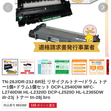
詰め替えインク
互換インクボトル
互換インクカートリッジ
再生インクカートリッジ
記事を探す
お客様の声
お店の紹介
ご利用ガイド
よくある質問
TN-28J/DR-23J BR社 リサイクルトナー/ドラム トナ
お問い合わせ
ー1個+ドラム1個セット DCP-L2540DW MFC-
L2740DW HL-L2320D DCP-L2520D HL-L2365DW
会員専用商品
dr-23j トナー tn-28j bro
説明書ダウンロード
商品番号
802160
132
ポイント還元