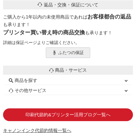
返品・交換・保証について
お客様都合の返品
ご購入から1年以内の未使用商品であれば
も承ります！
プリンター買い替え時の商品交換
も承ります！
詳細は保証ページよりご確認ください。
ふたつの保証
商品・サービス
商品を探す
初心者用セット
キャノンインク
エプソンインク
ブラザーインク
詰め替えインク
互換インクボトル
互換インクカートリッジ
再生インクカートリッジ
トナーカートリッジ
その他サービス
はじめての方へ
お客様の声
お店の紹介
ご利用ガイド
よくある質問
お問い合わせ
会員専用商品
説明書ダウンロード
印刷代節約&プリンター活用ブログ一覧へ
キャノンインク代節約情報一覧へ