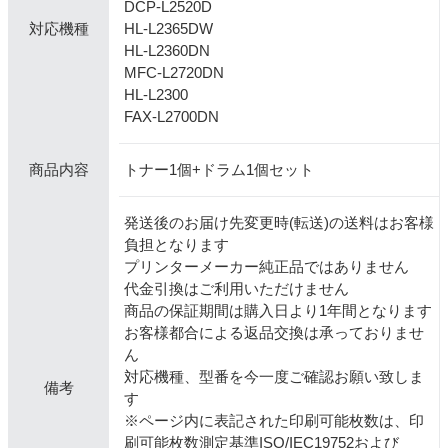
DCP-L2520D
HL-L2365DW
対応機種
HL-L2360DN
MFC-L2720DN
HL-L2300
FAX-L2700DN
トナー1個+ドラム1個セット
商品内容
発送後のお届け先変更時(転送)の送料はお客様
負担となります
プリンターメーカー純正品ではありません
代金引換はご利用いただけません
商品の保証期間は購入日より1年間となります
お客様都合による返品交換は承っておりませ
ん
対応機種、型番を今一度ご確認お願い致しま
備考
す
※ページ内に表記された印刷可能枚数は、印
刷可能枚数測定基準ISO/IEC19752および