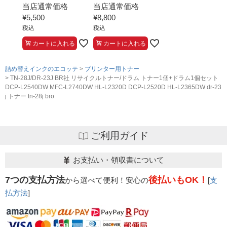
当店通常価格
当店通常価格
¥
5,500
¥
8,800
税込
税込
カートに入れる
カートに入れる
詰め替えインクのエコッテ
プリンター用トナー
TN-28J/DR-23J BR社 リサイクルトナー/ドラム トナー1個+ドラム1個セット
DCP-L2540DW MFC-L2740DW HL-L2320D DCP-L2520D HL-L2365DW dr-23
j トナー tn-28j bro
ご利用ガイド
お支払い・領収書について
7つの支払方法
後払いもOK！
から選べて便利！安心の
[
支
払方法
]