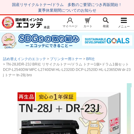
国産リサイクルトナー/ドラム 多数のご要望につき再販開始！
夏季休業期間についてのお知らせ
マイページ
カート
検索
メニュー
本店
新規会員登録
マイページ
トップページ
お気に入り
詰め替えインクのエコッテ
プリンター用トナー
BR社
注文履歴
レビュー履歴
TN-28J/DR-23J BR社 リサイクルトナー/ドラム トナー1個+ドラム1個セット
DCP-L2540DW MFC-L2740DW HL-L2320D DCP-L2520D HL-L2365DW dr-23
はじめての方へ
j トナー tn-28j bro
商品を探す
初心者用セット
キャノンインク
エプソンインク
ブラザーインク