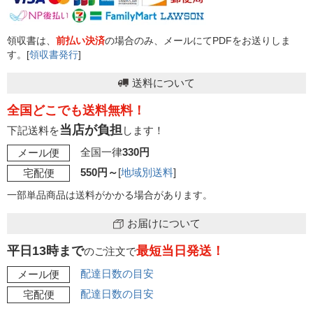
領収書は、
前払い決済
の場合のみ、メールにてPDFをお送りしま
す。[
領収書発行
]
送料について
全国どこでも送料無料！
当店が負担
下記送料を
します！
全国一律
330円
メール便
550円～
[
地域別送料
]
宅配便
一部単品商品は送料がかかる場合があります。
お届けについて
平日13時まで
最短当日発送！
のご注文で
配達日数の目安
メール便
配達日数の目安
宅配便