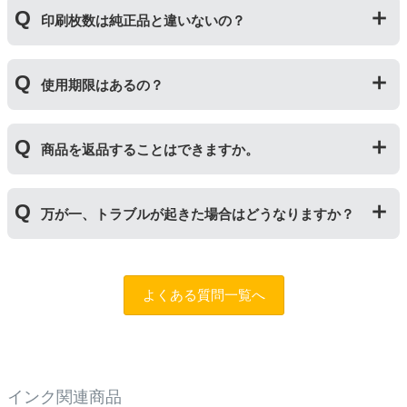
「トナー」は印字するための粉(トナー)が入っているカ
れた商品のため、お求めやすい価格になっております。
印刷枚数は純正品と違いないの？
ートリッジのことです。「ドラム(感光体ユニット)」は
トナーを用紙に写すためのもので、トナーカートリッジ
の器にあたる部分になります。
純正品と同枚数印刷できるよう製造されています。
トナーとドラムはそれぞれ印字できる枚数が異なってい
使用期限はあるの？
一部型番は、純正品より多く印刷が可能なエコッテオリ
るため、トナーの残量がなくなったり、どちらかが寿命
ジナルの【特別増量版】もございます。
により使用できなくなった場合は、必ず分離してから新
当店では1年間の製品保証を設けております。また、リ
しいものに交換してください。
商品を返品することはできますか。
サイクルトナー/ドラムに限り、レビューをご投稿いただ
くことで保証期間が2年に延長されます。
保証期間の2年以内に使い切るようお願いいたします。
申し訳ありませんが、お客様都合のご返品は商品が未使
万が一、トラブルが起きた場合はどうなりますか？
用未開封の場合であっても対応することができません。
ご購入前に商品の型番などをよくご確認ください。な
お、商品の不具合等につきましては対応させていただき
まずは、サポートスタッフまでご相談をお願いいたしま
ますので、お手数ですが当店までお問い合わせくださ
す。
問合フォーム
よくある質問一覧へ
い。
また、「
ふたつの保証
」を設けておりますので、ご購入
商品とご使用プリンタ―についても保証の適用が可能で
す。
インク関連商品