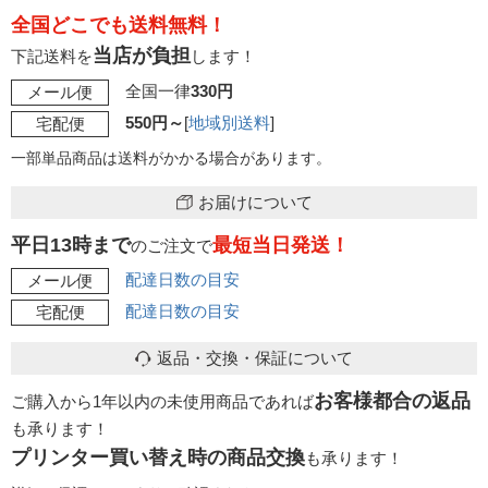
全国どこでも送料無料！
当店が負担
下記送料を
します！
全国一律
330円
メール便
550円～
[
地域別送料
]
宅配便
一部単品商品は送料がかかる場合があります。
お届けについて
平日13時まで
最短当日発送！
のご注文で
配達日数の目安
メール便
配達日数の目安
宅配便
返品・交換・保証について
お客様都合の返品
ご購入から1年以内の未使用商品であれば
も承ります！
プリンター買い替え時の商品交換
も承ります！