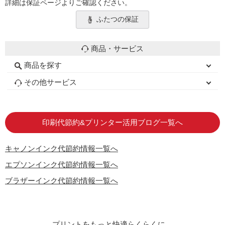
詳細は保証ページよりご確認ください。
ふたつの保証
商品・サービス
商品を探す
初心者用セット
キャノンインク
エプソンインク
ブラザーインク
詰め替えインク
互換インクボトル
互換インクカートリッジ
再生インクカートリッジ
トナーカートリッジ
その他サービス
はじめての方へ
お客様の声
お店の紹介
ご利用ガイド
よくある質問
お問い合わせ
会員専用商品
説明書ダウンロード
印刷代節約&プリンター活用ブログ一覧へ
キャノンインク代節約情報一覧へ
エプソンインク代節約情報一覧へ
ブラザーインク代節約情報一覧へ
プリントをもっと快適らくらくに。