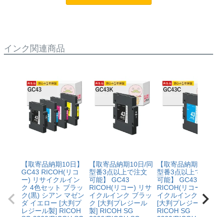
に
[残量表示あり]と記載された商品
をお買い求めくださ
い。
インク関連商品
【取寄品納期10日】
【取寄品納期10日/同
【取寄品納期10日/
GC43 RICOH(リコ
型番3点以上で注文
型番3点以上で注文
ー) リサイクルイン
可能】 GC43
可能】 GC43
ク 4色セット ブラッ
RICOH(リコー) リサ
RICOH(リコー) リ
ク(黒) シアン マゼン
イクルインク ブラッ
イクルインク シア
ダ イエロー [大判プ
ク [大判プレジール
[大判プレジール製]
レジール製] RICOH
製] RICOH SG
RICOH SG