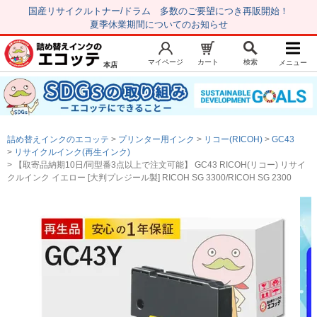
国産リサイクルトナー/ドラム 多数のご要望につき再販開始！
夏季休業期間についてのお知らせ
マイページ
カート
検索
メニュー
本店
新規会員登録
マイページ
トップページ
お気に入り
詰め替えインクのエコッテ
プリンター用インク
リコー(RICOH)
GC43
注文履歴
レビュー履歴
リサイクルインク(再生インク)
【取寄品納期10日/同型番3点以上で注文可能】 GC43 RICOH(リコー) リサイ
はじめての方へ
クルインク イエロー [大判プレジール製] RICOH SG 3300/RICOH SG 2300
商品を探す
初心者用セット
キャノンインク
エプソンインク
ブラザーインク