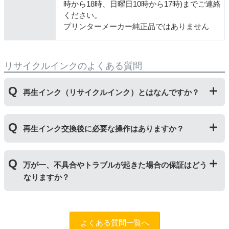
時から18時、日曜日10時から17時)までご連絡
ください。
プリンターメーカー純正品ではありません
リサイクルインクのよくある質問
再生インク（リサイクルインク）とはなんですか？
使用済みの純正インクカートリッジを回収し、再生工場
再生インク交換後に必要な操作はありますか？
にて洗浄やインク充填をしたうえで、再度販売している
商品です。純正品に比べて、印刷代を節約することがで
きます。
再生インクカートリッジを使用するために、「
残量検知
万が一、不具合やトラブルが起きた場合の保証はどう
無効操作
」が必要となる場合がございます。プリンター
なりますか？
やパソコンにインク残量は表示されなくなりますが、ス
トップボタンを5秒以上押していただくとご使用いただ
けます。
まずはサポートスタッフまでご相談をお願いいたしま
す。
お問い合わせフォーム
純正品と同様にインク残量表示が必要なお客様は商品名
よくある質問一覧へ