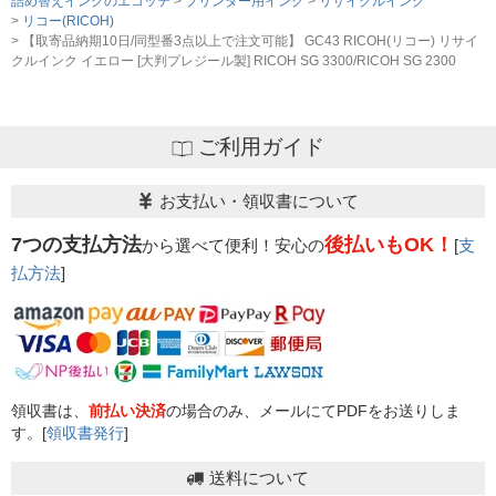
詰め替えインクのエコッテ
プリンター用インク
リサイクルインク
リコー(RICOH)
【取寄品納期10日/同型番3点以上で注文可能】 GC43 RICOH(リコー) リサイ
クルインク イエロー [大判プレジール製] RICOH SG 3300/RICOH SG 2300
ご利用ガイド
お支払い・領収書について
7つの支払方法
後払いもOK！
から選べて便利！安心の
[
支
払方法
]
領収書は、
前払い決済
の場合のみ、メールにてPDFをお送りしま
す。[
領収書発行
]
送料について