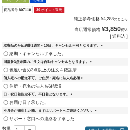
リサイクル品
取寄品
商品番号
807110
39
ポイント還元
純正参考価格
¥
4,288
のところ
¥
3,850
当店通常価格
税込
送料込
取寄品のため納期1週間～10日、キャンセル不可となります。
(
納期・キャンセル了承した。
必
同型番3点未満のご注文は自動キャンセルとなります。
須
)
(
色違い含め3点以上の注文を確認済
必
個人宅への配送不可。ご住所・宛名に法人名必須
須
)
(
住所・宛名の法人名確認済
必
日・祝日着指定不可。平日着となります。
須
)
(
お届け日了承した。
必
不具合が発生した際、まずはサポートへご連絡ください。
須
)
(
サポート窓口への連絡を了承した
必
須
お気に入りに登録する