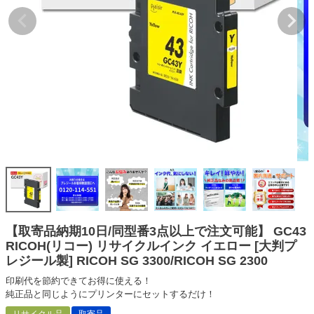
詰め替えインク
互換インクボトル
互換インクカートリッジ
再生インクカートリッジ
記事を探す
お客様の声
お店の紹介
ご利用ガイド
よくある質問
【取寄品納期10日/同型番3点以上で注文可能】 GC43
お問い合わせ
RICOH(リコー) リサイクルインク イエロー [大判プ
レジール製] RICOH SG 3300/RICOH SG 2300
会員専用商品
印刷代を節約できてお得に使える！
説明書ダウンロード
純正品と同じようにプリンターにセットするだけ！