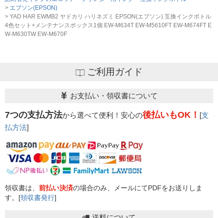
エプソン(EPSON)
YAD HAR EWMB2 ヤドカリ ハリネズミ EPSON(エプソン) 互換インクボトル
4色セット+メンテナンスボックス1個 EW-M634T EW-M5610FT EW-M674FT E
W-M630TW EW-M670F
ご利用ガイド
お支払い・領収書について
7つの支払方法
後払いもOK！
から選べて便利！安心の
[
支
払方法
]
領収書は、
前払い決済
の場合のみ、メールにてPDFをお送りしま
す。[
領収書発行
]
送料について