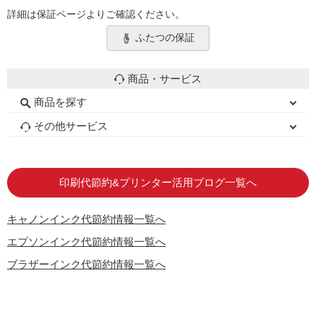
詳細は保証ページよりご確認ください。
ふたつの保証
商品・サービス
商品を探す
初心者用セット
キャノンインク
エプソンインク
ブラザーインク
詰め替えインク
互換インクボトル
互換インクカートリッジ
再生インクカートリッジ
トナーカートリッジ
その他サービス
はじめての方へ
お客様の声
お店の紹介
ご利用ガイド
よくある質問
お問い合わせ
会員専用商品
説明書ダウンロード
印刷代節約&プリンター活用ブログ一覧へ
キャノンインク代節約情報一覧へ
エプソンインク代節約情報一覧へ
ブラザーインク代節約情報一覧へ