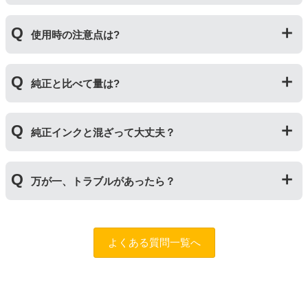
われます。開発コストが低いため純正品よりも安価でご
利用いただくことができます。
互換ボトルの使い方は、①互換ボトルのカバーを外す②
使用時の注意点は?
互換ボトルのフタを外す③封されているフィルムを切っ
て穴を開ける④フタを取り付けてプリンターに補充する
の４ステップです。
純正インクボトルには色の入れ間違いを防ぐ突起が付い
純正と比べて量は?
ていますが、互換品にはありません。プリンターにイン
クを補充する際は入れ間違いに十分ご注意ください。入
れ間違いによる修理についてはお客様取り扱い原因のた
インク量比較
め、当店の保証対象外となります。
純正インクと混ざって大丈夫？
【オハジキ】
互換品：各色70ml
純正インクと互換インクを混ぜても使用には問題ござい
純正品：各色65ml
万が一、トラブルがあったら？
ません。純正インクは高品質なので、互換インクを入れ
るのは純正インクを使い切った後の方がオススメです。
【ケンダマ・タケトンボ】
もしもトラブルがあった場合は
トラブルシューティング
互換品：各色45ml
チャットロボット
をご活用ください。また「
ふたつの保
純正標準サイズ：各色12ml
よくある質問一覧へ
証
」を設けておりますので、ご購入商品とご使用プリン
純正Lサイズ：各色45ml
タ―についても保証の適用が可能です。保証適用には条
件がございますので、詳細についてはページをご確認く
【えんぴつ削り】
ださい。
互換品：ブラック140ml/カラー各70ml