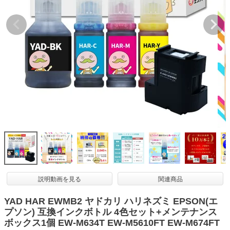
詰め替えインク
互換インクボトル
互換インクカートリッジ
再生インクカートリッジ
記事を探す
お客様の声
お店の紹介
ご利用ガイド
よくある質問
お問い合わせ
説明動画を見る
関連商品
会員専用商品
YAD HAR EWMB2 ヤドカリ ハリネズミ EPSON(エ
プソン) 互換インクボトル 4色セット+メンテナンス
説明書ダウンロード
ボックス1個 EW-M634T EW-M5610FT EW-M674FT