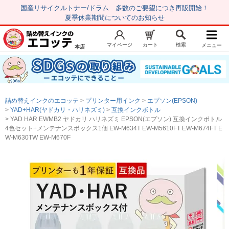
国産リサイクルトナー/ドラム 多数のご要望につき再販開始！
夏季休業期間についてのお知らせ
マイページ
カート
検索
メニュー
本店
新規会員登録
マイページ
トップページ
お気に入り
詰め替えインクのエコッテ
プリンター用インク
エプソン(EPSON)
注文履歴
レビュー履歴
YAD+HAR(ヤドカリ・ハリネズミ)
互換インクボトル
YAD HAR EWMB2 ヤドカリ ハリネズミ EPSON(エプソン) 互換インクボトル
はじめての方へ
4色セット+メンテナンスボックス1個 EW-M634T EW-M5610FT EW-M674FT E
W-M630TW EW-M670F
商品を探す
初心者用セット
キャノンインク
エプソンインク
ブラザーインク