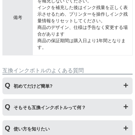
を補充しないでください。
インクを補充した後はインク残量を正しく表
示させるため、プリンターを操作しインク残
備考
量情報をリセットしてください。
商品のデザイン、仕様は予告なく変更する場
合があります
商品の保証期間は購入日より1年間となりま
す。
互換インクボトルのよくある質問
初めてだけど簡単?
純正品とはボトルの開け方が違います。互換ボトルは封
そもそも互換インクボトルって何？
をしているフィルムを直接カッターで切り、穴を開ける
工程があります。そのため純正品よりひと手間かかりま
すがとても簡単です。
プリンターメーカーではない第三のメーカーが製造して
使い方を知りたい
いる互換品です。サードパーティ製や社外品などとも言