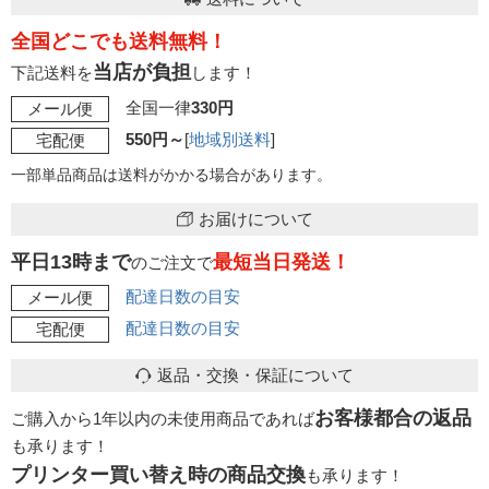
全国どこでも送料無料！
当店が負担
下記送料を
します！
全国一律
330円
メール便
550円～
[
地域別送料
]
宅配便
一部単品商品は送料がかかる場合があります。
お届けについて
平日13時まで
最短当日発送！
のご注文で
配達日数の目安
メール便
配達日数の目安
宅配便
返品・交換・保証について
お客様都合の返品
ご購入から1年以内の未使用商品であれば
も承ります！
プリンター買い替え時の商品交換
も承ります！