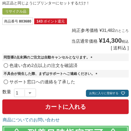
純正品と同じようにプリンターにセットするだけ！
リサイクル品
商品番号
803680
143
ポイント還元
純正参考価格
¥
31,482
のところ
¥
14,300
当店通常価格
税込
送料込
同型番2点未満のご注文は自動キャンセルとなります。
(
色違い含め2点以上の注文を確認済
必
不具合が発生した際、まずはサポートへご連絡ください。
須
)
(
サポート窓口への連絡を了承した
必
須
お気に入りに登録する
)
カートに入れる
商品についてのお問い合わせ