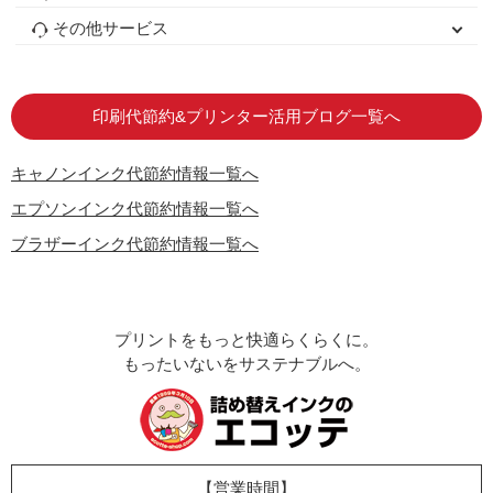
初心者用セット
キャノンインク
エプソンインク
ブラザーインク
詰め替えインク
互換インクボトル
互換インクカートリッジ
再生インクカートリッジ
トナーカートリッジ
その他サービス
はじめての方へ
お客様の声
お店の紹介
ご利用ガイド
よくある質問
お問い合わせ
会員専用商品
説明書ダウンロード
印刷代節約&プリンター活用ブログ一覧へ
キャノンインク代節約情報一覧へ
エプソンインク代節約情報一覧へ
ブラザーインク代節約情報一覧へ
プリントをもっと快適らくらくに。
もったいないをサステナブルへ。
【営業時間】