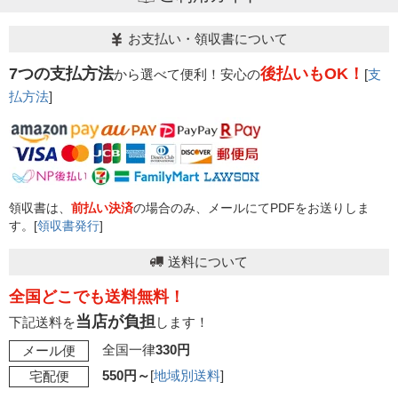
お支払い・領収書について
7つの支払方法
後払いもOK！
から選べて便利！安心の
[
支
払方法
]
領収書は、
前払い決済
の場合のみ、メールにてPDFをお送りしま
す。[
領収書発行
]
送料について
全国どこでも送料無料！
当店が負担
下記送料を
します！
全国一律
330円
メール便
550円～
[
地域別送料
]
宅配便