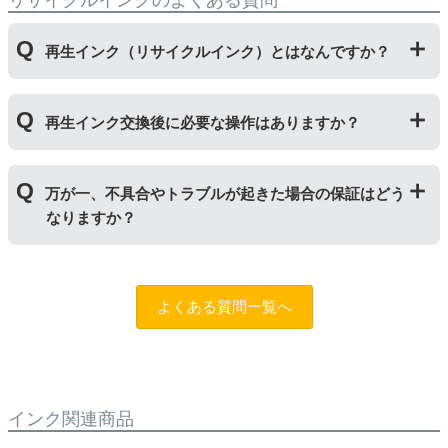
再生インク（リサイクルインク）とはなんですか？
使用済みの純正インクカートリッジを回収し、再生工場
再生インク交換後に必要な操作はありますか？
にて洗浄やインク充填をしたうえで、再度販売している
商品です。純正品に比べて、印刷代を節約することがで
きます。
再生インクカートリッジを使用するために、「
残量検知
万が一、不具合やトラブルが起きた場合の保証はどう
無効操作
」が必要となる場合がございます。プリンター
なりますか？
やパソコンにインク残量は表示されなくなりますが、ス
トップボタンを5秒以上押していただくとご使用いただ
けます。
まずはサポートスタッフまでご相談をお願いいたしま
す。
お問い合わせフォーム
純正品と同様にインク残量表示が必要なお客様は商品名
よくある質問一覧へ
に
[残量表示あり]と記載された商品
をお買い求めくださ
い。
インク関連商品