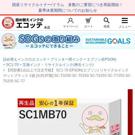
国産リサイクルトナー/ドラム 多数のご要望につき再販開始！
夏季休業期間についてのお知らせ
マイページ
カート
検索
メニュー
本店
新規会員登録
マイページ
トップページ
お気に入り
詰め替えインクのエコッテ
プリンター用インク
エプソン(EPSON)
注文履歴
レビュー履歴
SC1-70
互換インク・リサイクルインク(再生インク)
【同型番2点以上で注文可能】 SC1 70 EPSON(エプソン) リサイクルインク
はじめての方へ
マットブラック 1個 [大判JIT製] SC-T3250 SC-T5250 SC-T3255 SC-T7255 SC-
T5255 SC-T7
商品を探す
初心者用セット
キャノンインク
エプソンインク
ブラザーインク