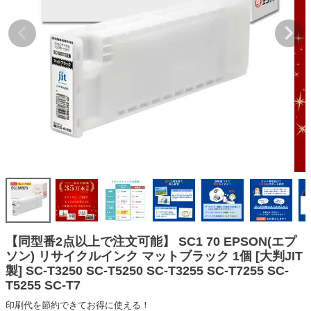
詰め替えインク
互換インクボトル
互換インクカートリッジ
再生インクカートリッジ
記事を探す
お客様の声
お店の紹介
ご利用ガイド
よくある質問
お問い合わせ
【同型番2点以上で注文可能】 SC1 70 EPSON(エプ
ソン) リサイクルインク マットブラック 1個 [大判JIT
会員専用商品
製] SC-T3250 SC-T5250 SC-T3255 SC-T7255 SC-
T5255 SC-T7
説明書ダウンロード
印刷代を節約できてお得に使える！