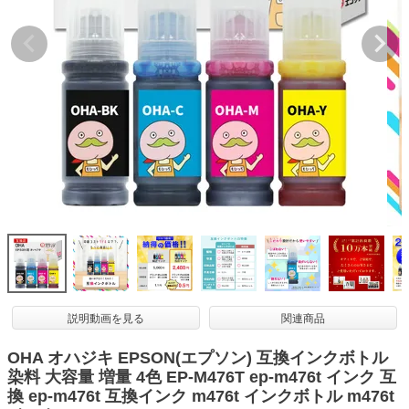
詰め替えインク
互換インクボトル
互換インクカートリッジ
再生インクカートリッジ
記事を探す
お客様の声
お店の紹介
ご利用ガイド
よくある質問
お問い合わせ
説明動画を見る
関連商品
会員専用商品
OHA オハジキ EPSON(エプソン) 互換インクボトル
染料 大容量 増量 4色 EP-M476T ep-m476t インク 互
説明書ダウンロード
換 ep-m476t 互換インク m476t インクボトル m476t