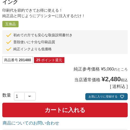
インク
印刷代を節約できてお得に使える！
純正品と同じようにプリンターに注入するだけ！
互換品
初めての方でも安心な取扱説明書付き
普段使いに十分な印刷品質
純正インクよりも低価格
商品番号
201480
25
ポイント還元
純正参考価格
¥
5,060
のところ
¥
2,480
当店通常価格
税込
送料込
お気に入りに登録する
カートに入れる
商品についてのお問い合わせ