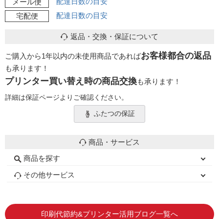
配達日数の目安
メール便
配達日数の目安
宅配便
返品・交換・保証について
お客様都合の返品
ご購入から1年以内の未使用商品であれば
も承ります！
プリンター買い替え時の商品交換
も承ります！
詳細は保証ページよりご確認ください。
ふたつの保証
商品・サービス
商品を探す
初心者用セット
キャノンインク
エプソンインク
ブラザーインク
詰め替えインク
互換インクボトル
互換インクカートリッジ
再生インクカートリッジ
トナーカートリッジ
その他サービス
はじめての方へ
お客様の声
お店の紹介
ご利用ガイド
よくある質問
お問い合わせ
会員専用商品
説明書ダウンロード
印刷代節約&プリンター活用ブログ一覧へ