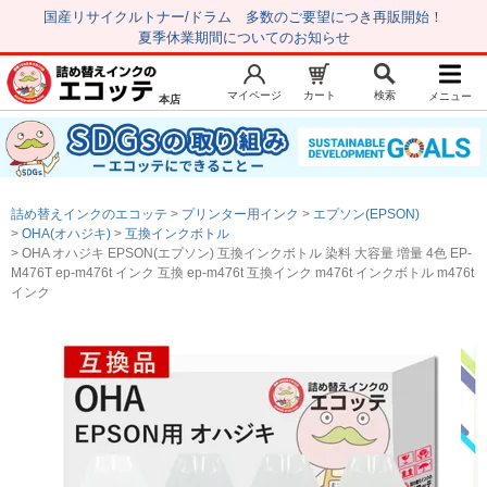
国産リサイクルトナー/ドラム 多数のご要望につき再販開始！
夏季休業期間についてのお知らせ
マイページ
カート
検索
メニュー
本店
新規会員登録
マイページ
トップページ
お気に入り
詰め替えインクのエコッテ
プリンター用インク
エプソン(EPSON)
注文履歴
レビュー履歴
OHA(オハジキ)
互換インクボトル
OHA オハジキ EPSON(エプソン) 互換インクボトル 染料 大容量 増量 4色 EP-
はじめての方へ
M476T ep-m476t インク 互換 ep-m476t 互換インク m476t インクボトル m476t
インク
商品を探す
初心者用セット
キャノンインク
エプソンインク
ブラザーインク