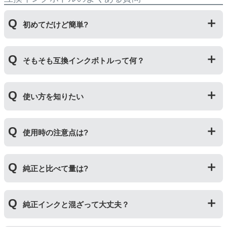
初めてだけど簡単?
純正品とはボトルの開け方が違います。互換ボトルは封
そもそも互換インクボトルって何？
をしているフィルムを直接カッターで切り、穴を開ける
工程があります。そのため純正品よりひと手間かかりま
すがとても簡単です。
プリンターメーカーではない第三のメーカーが製造して
使い方を知りたい
いる互換品です。サードパーティ製や社外品などとも言
われます。開発コストが低いため純正品よりも安価でご
利用いただくことができます。
互換ボトルの使い方は、①互換ボトルのカバーを外す②
使用時の注意点は?
互換ボトルのフタを外す③封されているフィルムを切っ
て穴を開ける④フタを取り付けてプリンターに補充する
の４ステップです。
純正インクボトルには色の入れ間違いを防ぐ突起が付い
純正と比べて量は?
ていますが、互換品にはありません。プリンターにイン
クを補充する際は入れ間違いに十分ご注意ください。入
れ間違いによる修理についてはお客様取り扱い原因のた
インク量比較
め、当店の保証対象外となります。
純正インクと混ざって大丈夫？
【オハジキ】