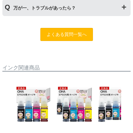
互換品：各色70ml
純正インクと互換インクを混ぜても使用には問題ござい
純正品：各色65ml
万が一、トラブルがあったら？
ません。純正インクは高品質なので、互換インクを入れ
るのは純正インクを使い切った後の方がオススメです。
【ケンダマ・タケトンボ】
もしもトラブルがあった場合は
トラブルシューティング
互換品：各色45ml
チャットロボット
をご活用ください。また「
ふたつの保
純正標準サイズ：各色12ml
よくある質問一覧へ
証
」を設けておりますので、ご購入商品とご使用プリン
純正Lサイズ：各色45ml
タ―についても保証の適用が可能です。保証適用には条
件がございますので、詳細についてはページをご確認く
【えんぴつ削り】
ださい。
互換品：ブラック140ml/カラー各70ml
純正品：ブラック127ml/カラー各70ml
インク関連商品
【トビバコ】
互換品：各色70ml
純正品：各色70ml
【ヤドカリ・ハリネズミ】
互換品：ブラック140ml/カラー各70ml
純正品：ブラック140ml/カラー各70ml
【クツ・ハサミ】