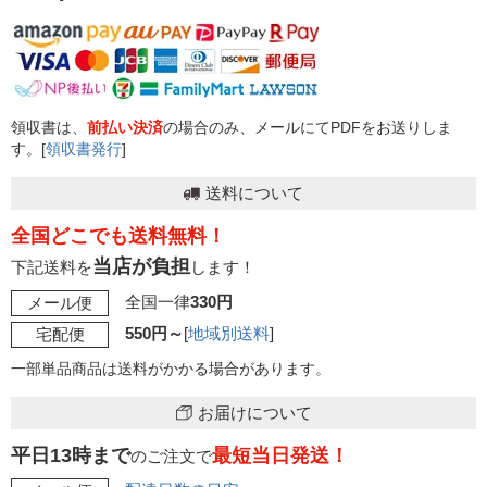
領収書は、
前払い決済
の場合のみ、メールにてPDFをお送りしま
す。[
領収書発行
]
送料について
全国どこでも送料無料！
当店が負担
下記送料を
します！
全国一律
330円
メール便
550円～
[
地域別送料
]
宅配便
一部単品商品は送料がかかる場合があります。
お届けについて
平日13時まで
最短当日発送！
のご注文で