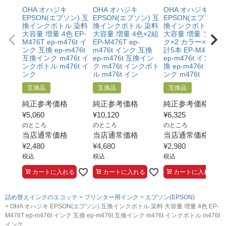
互換品：ブラック140ml/カラー各70ml
OHA オハジキ
OHA オハジキ
OHA オハジキ
EPSON(エプソン) 互
EPSON(エプソン) 互
EPSON(エプソン) 
純正品：ブラック140ml/カラー各70ml
換インクボトル 染料
換インクボトル 染料
換インクボトル 染
大容量 増量 4色 EP-
大容量 増量 4色×2組
大容量 増量 ブラッ
M476T ep-m476t イ
【マスカラ・ハーモニカ】
EP-M476T ep-
ク×2 カラー×各1 合
ンク 互換 ep-m476t
m476t インク 互換
計5本 EP-M476T
互換品：ブラック140ml/カラー各70ml
互換インク m476t イ
ep-m476t 互換イン
ep-m476t インク 
純正品：ブラック140ml/カラー各70ml
ンクボトル m476t イ
ク m476t インクボト
換 ep-m476t 互換
ンク
ル m476t イン
ンク m476t
互換品
互換品
互換品
純正参考価格
純正参考価格
純正参考価格
¥
5,060
¥
10,120
¥
6,325
のところ
のところ
のところ
当店通常価格
当店通常価格
当店通常価格
¥
2,480
¥
4,680
¥
2,980
税込
税込
税込
カートに入れる
カートに入れる
カートに入れる
詰め替えインクのエコッテ
プリンター用インク
エプソン(EPSON)
OHA オハジキ EPSON(エプソン) 互換インクボトル 染料 大容量 増量 4色 EP-
M476T ep-m476t インク 互換 ep-m476t 互換インク m476t インクボトル m476t
インク