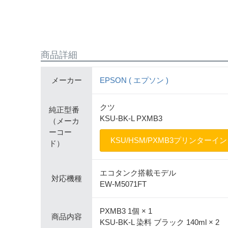
商品詳細
メーカー
EPSON ( エプソン )
クツ
純正型番
KSU-BK-L PXMB3
（メーカ
ーコー
KSU/HSM/PXMB3プリンターイ
ド）
エコタンク搭載モデル
対応機種
EW-M5071FT
PXMB3 1個 × 1
商品内容
KSU-BK-L 染料 ブラック 140ml × 2