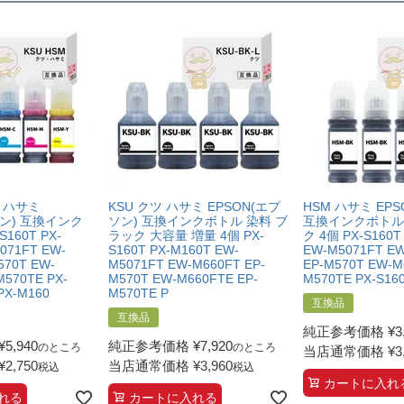
ツ ハサミ
KSU クツ ハサミ EPSON(エプ
HSM ハサミ EP
ソン) 互換インク
ソン) 互換インクボトル 染料 ブ
互換インクボトル
160T PX-
ラック 大容量 増量 4個 PX-
ク 4個 PX-S160T
071FT EW-
S160T PX-M160T EW-
EW-M5071FT E
570T EW-
M5071FT EW-M660FT EP-
EP-M570T EW-M
M570TE PX-
M570T EW-M660FTE EP-
M570TE PX-S1
PX-M160
M570TE P
互換品
互換品
純正参考価格
¥
3
¥
5,940
純正参考価格
¥
7,920
のところ
のところ
当店通常価格
¥
3
¥
2,750
当店通常価格
¥
3,960
税込
税込
カートに入れ
れる
カートに入れる