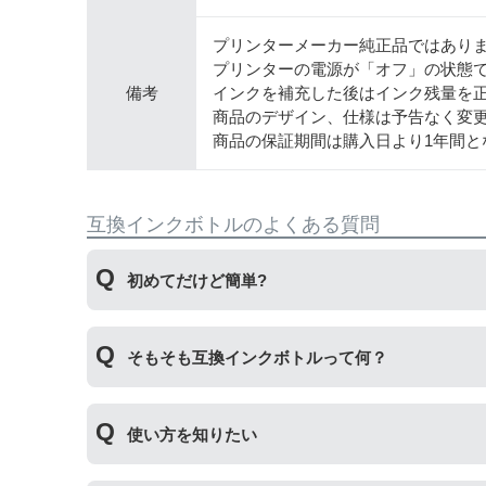
プリンターメーカー純正品ではあり
プリンターの電源が「オフ」の状態
備考
インクを補充した後はインク残量を
商品のデザイン、仕様は予告なく変
商品の保証期間は購入日より1年間と
互換インクボトルのよくある質問
初めてだけど簡単?
純正品とはボトルの開け方が違います。互換ボト
そもそも互換インクボトルって何？
とても簡単です。
プリンターメーカーではない第三のメーカーが製
使い方を知りたい
いただくことができます。