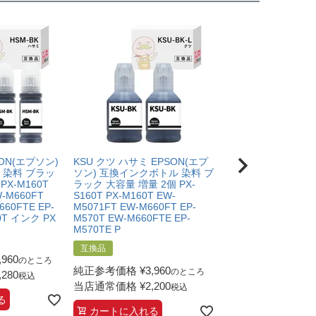
SON(エプソン)
KSU クツ ハサミ EPSON(エプ
HSM ハサミ EPSO
 染料 ブラッ
ソン) 互換インクボトル 染料 ブ
互換インクボトル 染
 PX-M160T
ラック 大容量 増量 2個 PX-
ク 2個 PX-S160T P
W-M660FT
S160T PX-M160T EW-
EW-M5071FT EW-
660FTE EP-
M5071FT EW-M660FT EP-
EP-M570T EW-M66
60T インク PX
M570T EW-M660FTE EP-
M570TE PX-S160
M570TE P
互換品
互換品
,960
純正参考価格
¥
1,9
のところ
純正参考価格
¥
3,960
のところ
,280
当店通常価格
¥
2,2
税込
当店通常価格
¥
2,200
税込
る
カートに入れる
カートに入れる