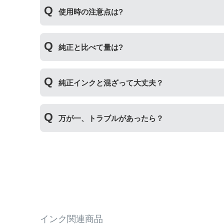
互換ボトルの使い方は、①互換ボトルのカバーを
使用時の注意点は?
ステップです。
純正インクボトルには色の入れ間違いを防ぐ突起
純正と比べて量は?
違いによる修理についてはお客様取り扱い原因の
インク量比較
純正インクと混ざって大丈夫？
【オハジキ】
互換品：各色70ml
純正インクと互換インクを混ぜても使用には問題
純正品：各色65ml
万が一、トラブルがあったら？
【ケンダマ・タケトンボ】
もしもトラブルがあった場合は
トラブルシューテ
互換品：各色45ml
についても保証の適用が可能です。保証適用には
純正標準サイズ：各色12ml
純正Lサイズ：各色45ml
【えんぴつ削り】
互換品：ブラック140ml/カラー各70ml
純正品：ブラック127ml/カラー各70ml
インク関連商品