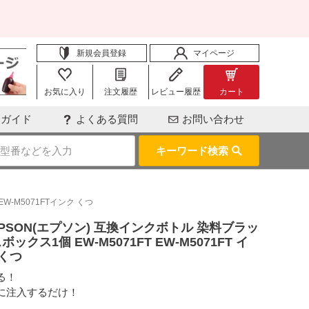
新規会員登録
マイページ
お気に入り
注文履歴
レビュー履歴
カート
用ガイド
よくある質問
お問い合わせ
キーワード検索
EW-M5071FTインク くつ
ツ EPSON(エプソン) 互換インクボトル 染料ブラッ
ス1個 EW-M5071FT EW-M5071FT イ
 くつ
る！
に注入するだけ！