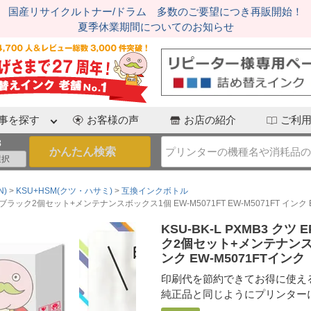
国産リサイクルトナー/ドラム 多数のご要望につき再販開始！
夏季休業期間についてのお知らせ
事を探す
お客様の声
お店の紹介
ご利
3
N)
KSU+HSM(クツ・ハサミ)
互換インクボトル
料ブラック2個セット+メンテナンスボックス1個 EW-M5071FT EW-M5071FT インク 
KSU-BK-L PXMB3 ク
ク2個セット+メンテナンスボック
ンク EW-M5071FTインク
印刷代を節約できてお得に使え
純正品と同じようにプリンター