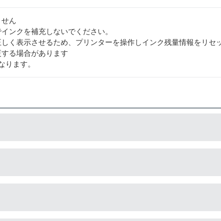
ません
でインクを補充しないでください。
正しく表示させるため、プリンターを操作しインク残量情報をリセ
更する場合があります
なります。
ルは封をしているフィルムを直接カッターで切り、穴を開ける工
造している互換品です。サードパーティ製や社外品などとも言わ