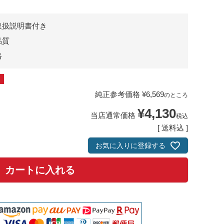
取扱説明書付き
品質
格
純正参考価格
¥
6,569
のところ
¥
4,130
当店通常価格
税込
送料込
お気に入りに登録する
カートに入れる