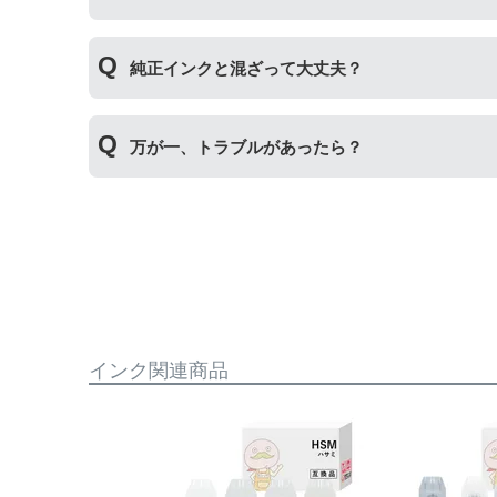
インク量比較
純正インクと混ざって大丈夫？
【オハジキ】
互換品：各色70ml
純正インクと互換インクを混ぜても使用には問題
純正品：各色65ml
万が一、トラブルがあったら？
【ケンダマ・タケトンボ】
もしもトラブルがあった場合は
トラブルシューテ
互換品：各色45ml
についても保証の適用が可能です。保証適用には
純正標準サイズ：各色12ml
純正Lサイズ：各色45ml
【えんぴつ削り】
互換品：ブラック140ml/カラー各70ml
純正品：ブラック127ml/カラー各70ml
インク関連商品
【トビバコ】
互換品：各色70ml
純正品：各色70ml