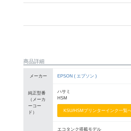
商品詳細
メーカー
EPSON ( エプソン )
ハサミ
純正型番
HSM
（メーカ
ーコー
KSU/HSMプリンターインク一覧
ド）
エコタンク搭載モデル