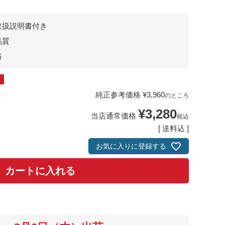
取扱説明書付き
品質
格
純正参考価格
¥
3,960
のところ
¥
3,280
当店通常価格
税込
送料込
お気に入りに登録する
カートに入れる