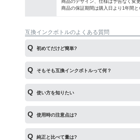
商品のデザイン、仕様は予告なく変
商品の保証期間は購入日より1年間と
互換インクボトルのよくある質問
初めてだけど簡単?
純正品とはボトルの開け方が違います。互換ボト
そもそも互換インクボトルって何？
とても簡単です。
プリンターメーカーではない第三のメーカーが製
使い方を知りたい
いただくことができます。
互換ボトルの使い方は、①互換ボトルのカバーを
使用時の注意点は?
ステップです。
純正インクボトルには色の入れ間違いを防ぐ突起
純正と比べて量は?
違いによる修理についてはお客様取り扱い原因の