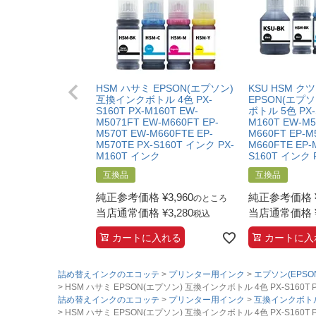
【ヤドカリ・ハリネズミ】
互換品：ブラック140ml/カラー各70ml
純正品：ブラック140ml/カラー各70ml
【クツ・ハサミ】
互換品：ブラック140ml/カラー各70ml
HSM ハサミ EPSON(エプソン)
KSU HSM ク
互換インクボトル 4色 PX-
EPSON(エプ
純正品：ブラック140ml/カラー各70ml
S160T PX-M160T EW-
ボトル 5色 PX-S
M5071FT EW-M660FT EP-
M160T EW-M5
【マスカラ・ハーモニカ】
M570T EW-M660FTE EP-
M660FT EP-M
M570TE PX-S160T インク PX-
M660FTE EP-
互換品：ブラック140ml/カラー各70ml
M160T インク
S160T インク 
純正品：ブラック140ml/カラー各70ml
互換品
互換品
純正参考価格
¥
3,960
純正参考価格
のところ
当店通常価格
¥
3,280
当店通常価格
税込
カートに入れる
カートに入
詰め替えインクのエコッテ
プリンター用インク
エプソン(EPSO
HSM ハサミ EPSON(エプソン) 互換インクボトル 4色 PX-S160T PX-M1
詰め替えインクのエコッテ
プリンター用インク
互換インクボト
HSM ハサミ EPSON(エプソン) 互換インクボトル 4色 PX-S160T PX-M1