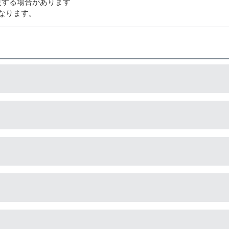
更する場合があります
なります。
ルは封をしているフィルムを直接カッターで切り、穴を開ける工
造している互換品です。サードパーティ製や社外品などとも言わ
外す②互換ボトルのフタを外す③封されているフィルムを切って
が付いていますが、互換品にはありません。プリンターにインク
ため、当店の保証対象外となります。