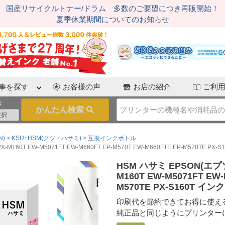
国産リサイクルトナー/ドラム 多数のご要望につき再販開始！
夏季休業期間についてのお知らせ
事を探す
お客様の声
お店の紹介
ご利
3
N)
KSU+HSM(クツ・ハサミ)
互換インクボトル
60T EW-M5071FT EW-M660FT EP-M570T EW-M660FTE EP-M570TE PX-S
HSM ハサミ EPSON(エプソ
M160T EW-M5071FT EW-
M570TE PX-S160T イン
印刷代を節約できてお得に使え
純正品と同じようにプリンター