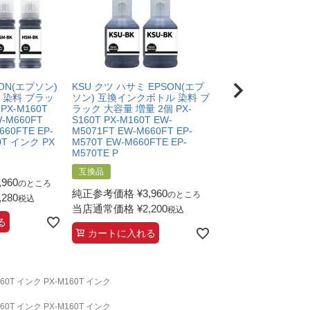
SON(エプソン)
KSU クツ ハサミ EPSON(エプ
HSM ハサミ EPSO
 染料 ブラッ
ソン) 互換インクボトル 染料 ブ
互換インクボトル 染
 PX-M160T
ラック 大容量 増量 2個 PX-
ク 2個 PX-S160T P
W-M660FT
S160T PX-M160T EW-
EW-M5071FT EW-
660FTE EP-
M5071FT EW-M660FT EP-
EP-M570T EW-M66
60T インク PX
M570T EW-M660FTE EP-
M570TE PX-S160
M570TE P
互換品
互換品
,960
純正参考価格
¥
1,9
のところ
純正参考価格
¥
3,960
のところ
,280
当店通常価格
¥
2,2
税込
当店通常価格
¥
2,200
税込
る
カートに入れる
カートに入れる
160T インク PX-M160T インク
160T インク PX-M160T インク