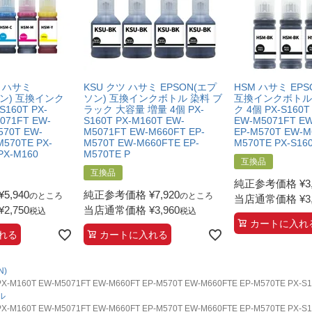
ツ ハサミ
KSU クツ ハサミ EPSON(エプ
HSM ハサミ EP
ソン) 互換インク
ソン) 互換インクボトル 染料 ブ
互換インクボトル
160T PX-
ラック 大容量 増量 4個 PX-
ク 4個 PX-S160T
071FT EW-
S160T PX-M160T EW-
EW-M5071FT E
570T EW-
M5071FT EW-M660FT EP-
EP-M570T EW-M
M570TE PX-
M570T EW-M660FTE EP-
M570TE PX-S1
PX-M160
M570TE P
互換品
互換品
純正参考価格
¥
3
¥
5,940
純正参考価格
¥
7,920
のところ
のところ
当店通常価格
¥
3
¥
2,750
当店通常価格
¥
3,960
税込
税込
カートに入れ
れる
カートに入れる
N)
60T EW-M5071FT EW-M660FT EP-M570T EW-M660FTE EP-M570TE PX-S
ル
60T EW-M5071FT EW-M660FT EP-M570T EW-M660FTE EP-M570TE PX-S