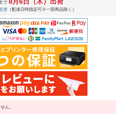
8月6日（木）出荷
文で
配便
（配達日時指定可※一部商品除く）
ません。