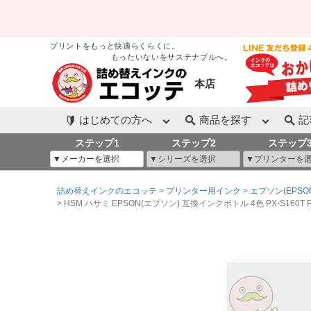
プリントをもっと快適らくらくに。
もったいないをサステナブルへ。
本店
はじめての方へ
商品を探す
記
ステップ1
ステップ2
ステップ
詰め替えインクのエコッテ
プリンター用インク
エプソン(EPSO
HSM ハサミ EPSON(エプソン) 互換インクボトル 4色 PX-S160T PX-M1