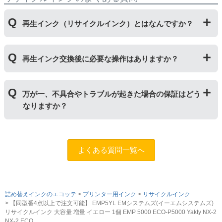
再生インク（リサイクルインク）とはなんですか？
使用済みの純正インクカートリッジを回収し、再生工場
再生インク交換後に必要な操作はありますか？
にて洗浄やインク充填をしたうえで、再度販売している
商品です。純正品に比べて、印刷代を節約することがで
きます。
再生インクカートリッジを使用するために、「
残量検知
万が一、不具合やトラブルが起きた場合の保証はどう
無効操作
」が必要となる場合がございます。プリンター
なりますか？
やパソコンにインク残量は表示されなくなりますが、ス
トップボタンを5秒以上押していただくとご使用いただ
けます。
まずはサポートスタッフまでご相談をお願いいたしま
す。
お問い合わせフォーム
純正品と同様にインク残量表示が必要なお客様は商品名
よくある質問一覧へ
に
[残量表示あり]と記載された商品
をお買い求めくださ
い。
詰め替えインクのエコッテ
プリンター用インク
リサイクルインク
【同型番4点以上で注文可能】 EMP5YL EMシステムズ(イーエムシステムズ)
リサイクルインク 大容量 増量 イエロー 1個 EMP 5000 ECO-P5000 Yakty NX-2
NX-2 ECO