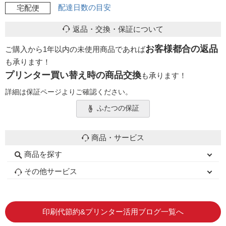
配達日数の目安
宅配便
返品・交換・保証について
お客様都合の返品
ご購入から1年以内の未使用商品であれば
も承ります！
プリンター買い替え時の商品交換
も承ります！
詳細は保証ページよりご確認ください。
ふたつの保証
商品・サービス
商品を探す
初心者用セット
キャノンインク
エプソンインク
ブラザーインク
詰め替えインク
互換インクボトル
互換インクカートリッジ
再生インクカートリッジ
トナーカートリッジ
その他サービス
はじめての方へ
お客様の声
お店の紹介
ご利用ガイド
よくある質問
お問い合わせ
会員専用商品
説明書ダウンロード
印刷代節約&プリンター活用ブログ一覧へ