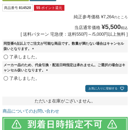
商品番号
814520
55
ポイント還元
純正参考価格
¥
7,264
のところ
¥
5,500
当店通常価格
税込
送料パターン
宅急便：送料550円～/5,000円以上無料
同型番4点以上でご注文が可能な商品です。数量が満たない場合はキャンセル
扱いとなります。
(
了承しました。
必
メーカー品のため、代金引換・配送日時指定は承れません。ご選択の場合はキ
須
ャンセル扱いとなります。
)
(
了承しました。
必
須
お気に入りに登録する
)
ただいま在庫がございません。
商品についてのお問い合わせ