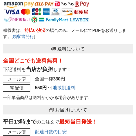
領収書は、
前払い決済
の場合のみ、メールにてPDFをお送りしま
す。[
領収書発行
]
送料について
全国どこでも送料無料！
当店が負担
下記送料を
します！
全国一律
330円
メール便
550円～
[
地域別送料
]
宅配便
一部単品商品は送料がかかる場合があります。
お届けについて
平日13時まで
最短当日発送！
のご注文で
配達日数の目安
メール便