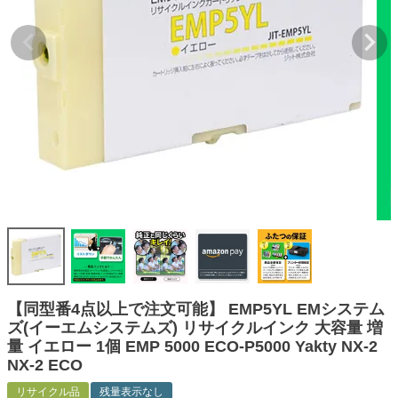
詰め替えインク
互換インクボトル
互換インクカートリッジ
再生インクカートリッジ
記事を探す
お客様の声
お店の紹介
ご利用ガイド
よくある質問
お問い合わせ
【同型番4点以上で注文可能】 EMP5YL EMシステム
ズ(イーエムシステムズ) リサイクルインク 大容量 増
会員専用商品
量 イエロー 1個 EMP 5000 ECO-P5000 Yakty NX-2
NX-2 ECO
説明書ダウンロード
リサイクル品
残量表示なし