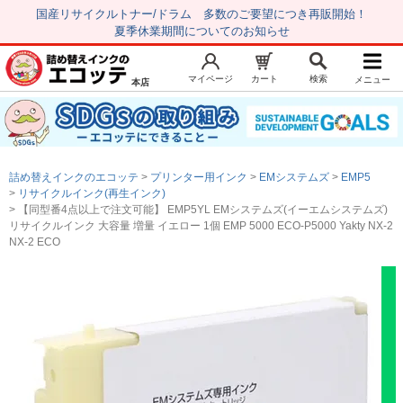
国産リサイクルトナー/ドラム 多数のご要望につき再販開始！
夏季休業期間についてのお知らせ
マイページ
カート
検索
メニュー
本店
新規会員登録
マイページ
トップページ
お気に入り
詰め替えインクのエコッテ
プリンター用インク
EMシステムズ
EMP5
注文履歴
レビュー履歴
リサイクルインク(再生インク)
【同型番4点以上で注文可能】 EMP5YL EMシステムズ(イーエムシステムズ)
はじめての方へ
リサイクルインク 大容量 増量 イエロー 1個 EMP 5000 ECO-P5000 Yakty NX-2
NX-2 ECO
商品を探す
初心者用セット
キャノンインク
エプソンインク
ブラザーインク