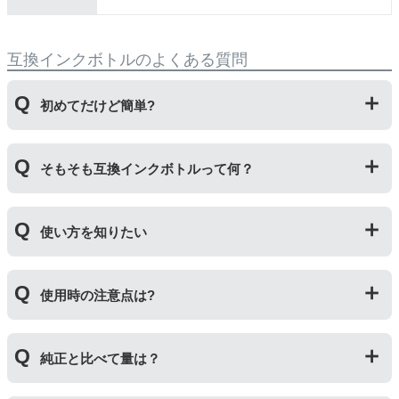
互換インクボトルのよくある質問
初めてだけど簡単?
純正品とはボトルの開け方が違います。互換ボトルは封
そもそも互換インクボトルって何？
をしているフィルムを直接カッターで切り、穴を開ける
工程があります。そのため純正品よりひと手間かかりま
すがとても簡単です。
プリンターメーカーではない第三のメーカーが製造して
使い方を知りたい
いる互換品です。サードパーティ製や社外品などとも言
われます。開発コストが低いため純正品よりも安価でご
利用いただくことができます。
互換ボトルの使い方は、①互換ボトルのカバーを外す②
使用時の注意点は?
互換ボトルのフタを外す③封されているフィルムを切っ
て穴を開ける④フタを取り付けてプリンターに補充する
の４ステップです。
純正インクボトルには色の入れ間違いを防ぐ突起が付い
純正と比べて量は？
ていますが、互換品にはありません。プリンターにイン
クを補充する際は入れ間違いに十分ご注意ください。