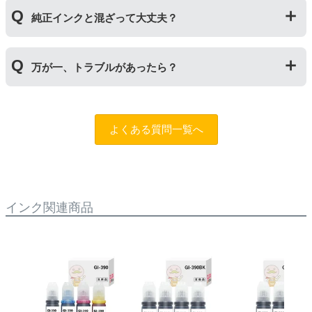
インク量比較
純正インクと混ざって大丈夫？
【GI-390】
互換品：ブラック135ml/カラー各70ml
純正インクと互換インクを混ぜても使用には問題ござい
純正品：ブラック135ml/カラー各70ml
万が一、トラブルがあったら？
ません。純正インクは高品質なので、互換インクを入れ
るのは純正インクを使い切った後の方がオススメです。
【GI-36】
もしもトラブルがあった場合は
トラブルシューティング
互換品：ブラック175ml/カラー各140ml
チャットロボット
をご活用ください。また「
ふたつの保
純正品：ブラック170ml/カラー各135ml
よくある質問一覧へ
証
」を設けておりますので、ご購入商品とご使用プリン
タ―についても保証の適用が可能です。保証適用には条
【GI-35】
件がございますので、詳細についてはページをご確認く
互換品：ブラック70ml/カラー各50ml
ださい。
純正品：ブラック70ml/カラー各40ml
インク関連商品
【GI-30】
互換品：ブラック170ml/カラー各70ml
純正品：ブラック170ml/カラー各70ml
【GI-31】
互換品：ブラック170ml/カラー各70ml
純正品：ブラック135ml/カラー各70ml