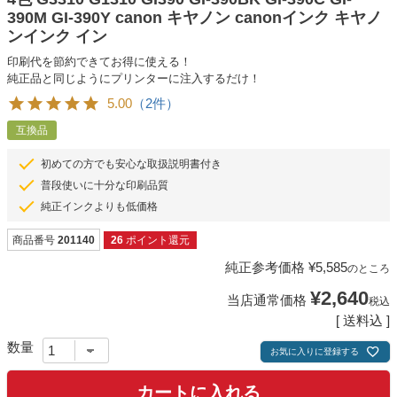
390M GI-390Y canon キヤノン canonインク キヤノ
ンインク イン
印刷代を節約できてお得に使える！
純正品と同じようにプリンターに注入するだけ！
5.00
（2件）
互換品
初めての方でも安心な取扱説明書付き
普段使いに十分な印刷品質
純正インクよりも低価格
商品番号
201140
26
ポイント還元
純正参考価格
¥
5,585
のところ
¥
2,640
当店通常価格
税込
送料込
お気に入りに登録する
カートに入れる