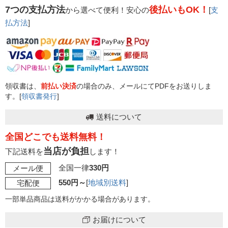
7つの支払方法
後払いもOK！
から選べて便利！安心の
[
支
払方法
]
領収書は、
前払い決済
の場合のみ、メールにてPDFをお送りしま
す。[
領収書発行
]
送料について
全国どこでも送料無料！
当店が負担
下記送料を
します！
全国一律
330円
メール便
550円～
[
地域別送料
]
宅配便
一部単品商品は送料がかかる場合があります。
お届けについて