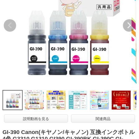
詰め替えインク
互換インクボトル
互換インクカートリッジ
再生インクカートリッジ
記事を探す
お客様の声
お店の紹介
ご利用ガイド
よくある質問
お問い合わせ
会員専用商品
説明動画を見る
関連商品
説明書ダウンロード
GI-390 Canon(キヤノン/キャノン) 互換インクボトル
4色 G3310 G1310 GI390 GI-390BK GI-390C GI-