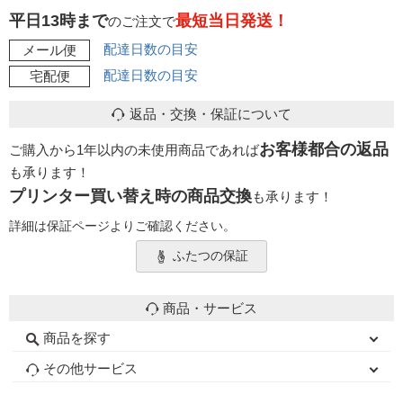
平日13時まで
最短当日発送！
のご注文で
配達日数の目安
メール便
配達日数の目安
宅配便
返品・交換・保証について
お客様都合の返品
ご購入から1年以内の未使用商品であれば
も承ります！
プリンター買い替え時の商品交換
も承ります！
詳細は保証ページよりご確認ください。
ふたつの保証
商品・サービス
商品を探す
初心者用セット
キャノンインク
エプソンインク
ブラザーインク
詰め替えインク
互換インクボトル
互換インクカートリッジ
再生インクカートリッジ
トナーカートリッジ
その他サービス
はじめての方へ
お客様の声
お店の紹介
ご利用ガイド
よくある質問
お問い合わせ
会員専用商品
説明書ダウンロード