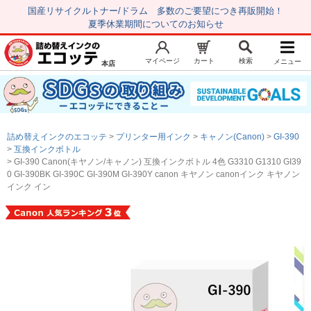
国産リサイクルトナー/ドラム 多数のご要望につき再販開始！
夏季休業期間についてのお知らせ
マイページ
カート
検索
メニュー
本店
新規会員登録
マイページ
トップページ
お気に入り
詰め替えインクのエコッテ
プリンター用インク
キャノン(Canon)
GI-390
注文履歴
レビュー履歴
互換インクボトル
GI-390 Canon(キヤノン/キャノン) 互換インクボトル 4色 G3310 G1310 GI39
はじめての方へ
0 GI-390BK GI-390C GI-390M GI-390Y canon キヤノン canonインク キヤノン
インク イン
商品を探す
初心者用セット
キャノンインク
エプソンインク
ブラザーインク