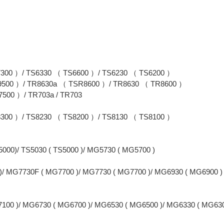
300 ）/ TS6330 （ TS6600 ）/ TS6230 （ TS6200 ）
9500 ）/ TR8630a （ TSR8600 ）/ TR8630 （ TR8600 ）
500 ）/ TR703a / TR703
300 ）/ TS8230 （ TS8200 ）/ TS8130 （ TS8100 ）
000)/ TS5030 ( TS5000 )/ MG5730 ( MG5700 )
0 )/ MG7730F ( MG7700 )/ MG7730 ( MG7700 )/ MG6930 ( MG6900 )
00 )/ MG6730 ( MG6700 )/ MG6530 ( MG6500 )/ MG6330 ( MG6300