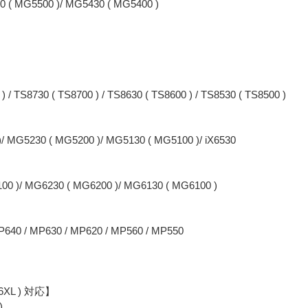
0 ( MG5500 )/ MG5430 ( MG5400 )
) / TS8730 ( TS8700 ) / TS8630 ( TS8600 ) / TS8530 ( TS8500 )
/ MG5230 ( MG5200 )/ MG5130 ( MG5100 )/ iX6530
00 )/ MG6230 ( MG6200 )/ MG6130 ( MG6100 )
P640 / MP630 / MP620 / MP560 / MP550
86XL ) 対応】
)