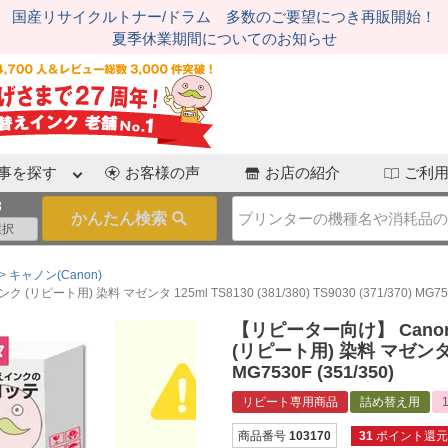
国産リサイクルトナー/ドラム 多数のご要望につき再販開始！
夏季休業期間についてのお知らせ
事を探す
お客様の声
お店の紹介
ご利
3
キャノン(Canon)
) 染料 マゼンタ 125ml TS8130 (381/380) TS9030 (371/370) MG7530F
【リピーター向け】 Cano
(リピート用) 染料 マゼンタ 125m
MG7530F (351/350)
リピート専用商品
詰め替え用
商品番号
103170
31
ポイント還元