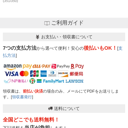
(351/350)
ご利用ガイド
お支払い・領収書について
7つの支払方法
後払いもOK！
から選べて便利！安心の
[
支
払方法
]
領収書は、
前払い決済
の場合のみ、メールにてPDFをお送りしま
す。[
領収書発行
]
送料について
全国どこでも送料無料！
当店が負担
下記送料を
します！