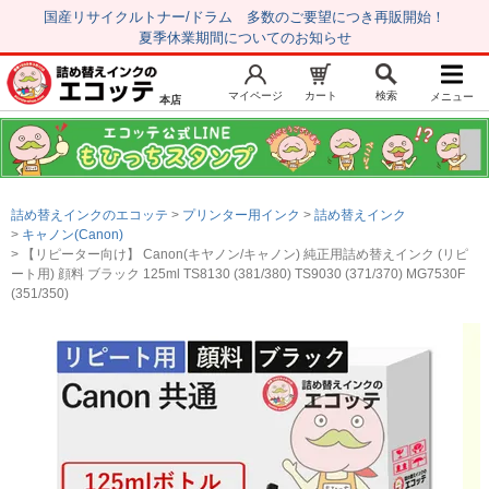
国産リサイクルトナー/ドラム 多数のご要望につき再販開始！
夏季休業期間についてのお知らせ
マイページ
カート
検索
メニュー
本店
新規会員登録
マイページ
トップページ
お気に入り
詰め替えインクのエコッテ
プリンター用インク
詰め替えインク
注文履歴
レビュー履歴
キャノン(Canon)
【リピーター向け】 Canon(キヤノン/キャノン) 純正用詰め替えインク (リピ
はじめての方へ
ート用) 顔料 ブラック 125ml TS8130 (381/380) TS9030 (371/370) MG7530F
(351/350)
商品を探す
初心者用セット
キャノンインク
エプソンインク
ブラザーインク