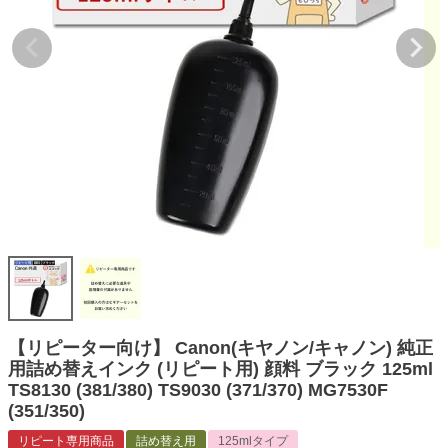
詰め替えインク
互換インクボトル
互換インクカートリッジ
再生インクカートリッジ
記事を探す
お客様の声
お店の紹介
ご利用ガイド
よくある質問
お問い合わせ
【リピーター向け】 Canon(キヤノン/キャノン) 純正
用詰め替えインク (リピート用) 顔料 ブラック 125ml
会員専用商品
TS8130 (381/380) TS9030 (371/370) MG7530F
(351/350)
説明書ダウンロード
リピート専用商品
詰め替え用
125mlタイプ