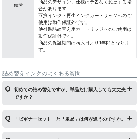
商品のデザイン、仕様は予告なく変更する場
備考
合があります
互換インク・再生インクカートリッジへのご
使用は動作保証外です。
他社製詰め替え用カートリッジへのご使用は
動作保証外です。
商品の保証期間は購入日より1年間となりま
す。
詰め替えインクのよくある質問
初めての詰め替えですが、単品だけ購入しても大丈夫
ですか？
初めて詰め替えインクをご使用する方はビギナーセット
「ビギナーセット」と「単品」は何が違うのですか。
をご購入ください。ビギナーセットには説明書を同封し
ておりますのでご覧いただき、正しく作業を行ってくだ
さい。
単品商品には、詰め替えに必要な道具や説明書な
「ビギナーセット」には説明書や作業に必要な道具が付