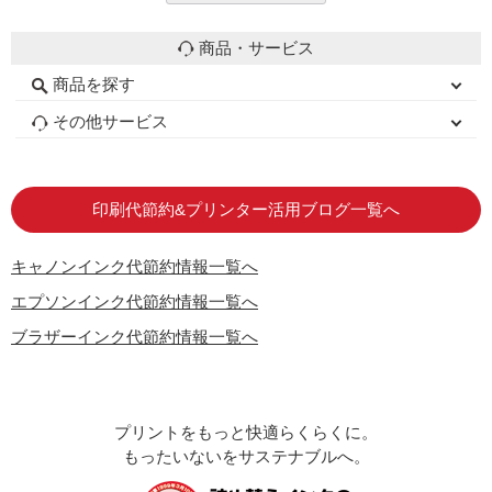
商品・サービス
商品を探す
初心者用セット
キャノンインク
エプソンインク
ブラザーインク
詰め替えインク
互換インクボトル
互換インクカートリッジ
再生インクカートリッジ
トナーカートリッジ
その他サービス
はじめての方へ
お客様の声
お店の紹介
ご利用ガイド
よくある質問
お問い合わせ
会員専用商品
説明書ダウンロード
印刷代節約&プリンター活用ブログ一覧へ
キャノンインク代節約情報一覧へ
エプソンインク代節約情報一覧へ
ブラザーインク代節約情報一覧へ
プリントをもっと快適らくらくに。
もったいないをサステナブルへ。