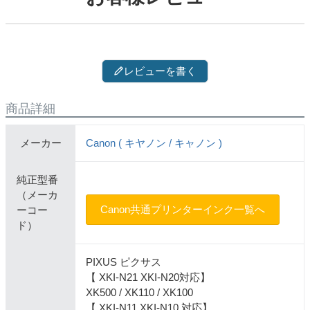
レビューを書く
商品詳細
メーカー
Canon ( キヤノン / キャノン )
純正型番
（メーカ
Canon共通プリンターインク一覧へ
ーコー
ド）
PIXUS ピクサス
【 XKI-N21 XKI-N20対応】
XK500 / XK110 / XK100
【 XKI-N11 XKI-N10 対応】