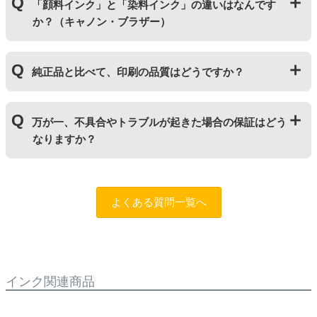
どが入っておりません。
「顔料インク」と「染料インク」の違いはなんです
いています。「単品」には説明書や道具が付いておりま
か？（キャノン・ブラザー）
せんので、リピーター様向けに販売しております。
｢顔料インク」はインクの粒子を紙の表面にのせ定着さ
純正品と比べて、印刷の品質はどうですか？
せます。紫外線に強いため色の劣化が少なく、耐水性に
優れているため印字のにじみが少ないのが特徴です。
「染料インク」はインクが紙の繊維質に浸透して発色し
普段使いの印刷物であれば問題ない品質です。ただし、
ます。インクを重ね合わせて細かく色合いを表現でき、
万が一、不具合やトラブルが起きた場合の保証はどう
写真やディスク(CDやDVD)など光沢のある用紙への印刷
発色の良い鮮やかな仕上がりになるため、写真印刷に向
なりますか？
は色味が異なる場合がありますのでご注意ください。ま
いています。詳しくは
こちらのページ
をご確認くださ
た、純正品と比べると色あせや劣化が進みやすいため、
い。
長期保存を目的とした写真や大事な書類を印刷する際は
まずはサポートスタッフまでご相談をお願いいたしま
ご注意ください。
す。（
問合フォーム
）また、「
ふたつの保証
」を設けて
よくある質問一覧へ
おりますので、ご購入商品とご使用プリンタ―について
も保証の適用が可能です。
インク関連商品