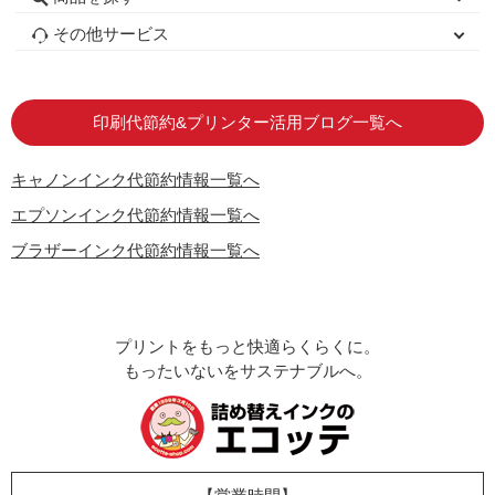
初心者用セット
キャノンインク
エプソンインク
ブラザーインク
詰め替えインク
互換インクボトル
互換インクカートリッジ
再生インクカートリッジ
トナーカートリッジ
その他サービス
はじめての方へ
お客様の声
お店の紹介
ご利用ガイド
よくある質問
お問い合わせ
会員専用商品
説明書ダウンロード
印刷代節約&プリンター活用ブログ一覧へ
キャノンインク代節約情報一覧へ
エプソンインク代節約情報一覧へ
ブラザーインク代節約情報一覧へ
プリントをもっと快適らくらくに。
もったいないをサステナブルへ。