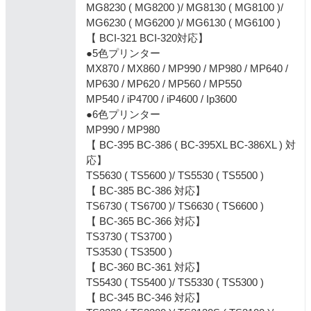
MG8230 ( MG8200 )/ MG8130 ( MG8100 )/
MG6230 ( MG6200 )/ MG6130 ( MG6100 )
【 BCI-321 BCI-320対応】
●5色プリンター
MX870 / MX860 / MP990 / MP980 / MP640 /
MP630 / MP620 / MP560 / MP550
MP540 / iP4700 / iP4600 / Ip3600
●6色プリンター
MP990 / MP980
【 BC-395 BC-386 ( BC-395XL BC-386XL ) 対
応】
TS5630 ( TS5600 )/ TS5530 ( TS5500 )
【 BC-385 BC-386 対応】
TS6730 ( TS6700 )/ TS6630 ( TS6600 )
【 BC-365 BC-366 対応】
TS3730 ( TS3700 )
TS3530 ( TS3500 )
【 BC-360 BC-361 対応】
TS5430 ( TS5400 )/ TS5330 ( TS5300 )
【 BC-345 BC-346 対応】