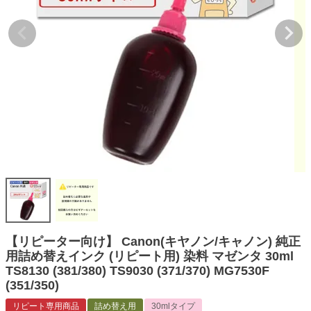
詰め替えインク
互換インクボトル
互換インクカートリッジ
再生インクカートリッジ
記事を探す
お客様の声
お店の紹介
ご利用ガイド
よくある質問
お問い合わせ
【リピーター向け】 Canon(キヤノン/キャノン) 純正
用詰め替えインク (リピート用) 染料 マゼンタ 30ml
会員専用商品
TS8130 (381/380) TS9030 (371/370) MG7530F
(351/350)
説明書ダウンロード
リピート専用商品
詰め替え用
30mlタイプ