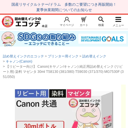
国産リサイクルトナー/ドラム 多数のご要望につき再販開始！
夏季休業期間についてのお知らせ
マイページ
カート
検索
メニュー
本店
新規会員登録
マイページ
トップページ
お気に入り
詰め替えインクのエコッテ
プリンター用インク
詰め替えインク
注文履歴
レビュー履歴
キャノン(Canon)
【リピーター向け】 Canon(キヤノン/キャノン) 純正用詰め替えインク (リピ
はじめての方へ
ート用) 染料 マゼンタ 30ml TS8130 (381/380) TS9030 (371/370) MG7530F (3
51/350)
商品を探す
初心者用セット
キャノンインク
エプソンインク
ブラザーインク