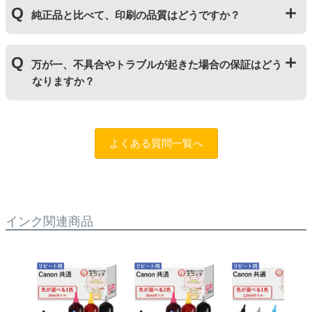
｢顔料インク」はインクの粒子を紙の表面にのせ定着さ
純正品と比べて、印刷の品質はどうですか？
せます。紫外線に強いため色の劣化が少なく、耐水性に
優れているため印字のにじみが少ないのが特徴です。
「染料インク」はインクが紙の繊維質に浸透して発色し
普段使いの印刷物であれば問題ない品質です。ただし、
ます。インクを重ね合わせて細かく色合いを表現でき、
万が一、不具合やトラブルが起きた場合の保証はどう
写真やディスク(CDやDVD)など光沢のある用紙への印刷
発色の良い鮮やかな仕上がりになるため、写真印刷に向
なりますか？
は色味が異なる場合がありますのでご注意ください。ま
いています。詳しくは
こちらのページ
をご確認くださ
た、純正品と比べると色あせや劣化が進みやすいため、
い。
長期保存を目的とした写真や大事な書類を印刷する際は
まずはサポートスタッフまでご相談をお願いいたしま
ご注意ください。
す。（
問合フォーム
）また、「
ふたつの保証
」を設けて
よくある質問一覧へ
おりますので、ご購入商品とご使用プリンタ―について
も保証の適用が可能です。
インク関連商品