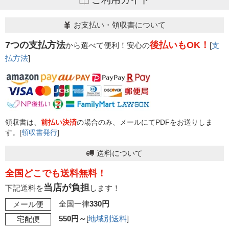
お支払い・領収書について
7つの支払方法
後払いもOK！
から選べて便利！安心の
[
支
払方法
]
領収書は、
前払い決済
の場合のみ、メールにてPDFをお送りしま
す。[
領収書発行
]
送料について
全国どこでも送料無料！
当店が負担
下記送料を
します！
全国一律
330円
メール便
550円～
[
地域別送料
]
宅配便