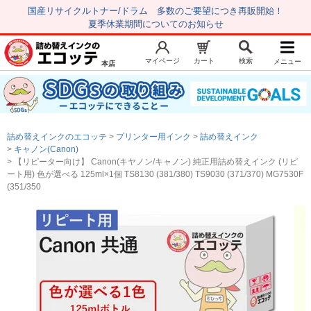
国産リサイクルトナー/ドラム 多数のご要望につき再販開始！
夏季休業期間についてのお知らせ
マイページ
カート
検索
メニュー
本店
新規会員登録
マイページ
トップページ
お気に入り
詰め替えインクのエコッテ
プリンター用インク
詰め替えインク
注文履歴
レビュー履歴
キャノン(Canon)
【リピーター向け】 Canon(キヤノン/キャノン) 純正用詰め替えインク (リピ
はじめての方へ
ート用) 色が選べる 125ml×1個 TS8130 (381/380) TS9030 (371/370) MG7530F
(351/350
商品を探す
初心者用セット
キャノンインク
エプソンインク
ブラザーインク