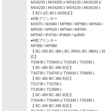
MG8230 ( MG8200 )/ MG8130 ( MG8100 )/
MG6230 ( MG6200 )/ MG6130 ( MG6100 )
【 BCI-321 BCI-320対応】
●5色プリンター
MX870 / MX860 / MP990 / MP980 / MP640 /
MP630 / MP620 / MP560 / MP550
MP540 / iP4700 / iP4600 / Ip3600
●6色プリンター
MP990 / MP980
【 BC-395 BC-386 ( BC-395XL BC-386XL ) 対
応】
TS5630 ( TS5600 )/ TS5530 ( TS5500 )
【 BC-385 BC-386 対応】
TS6730 ( TS6700 )/ TS6630 ( TS6600 )
【 BC-365 BC-366 対応】
TS3730 ( TS3700 )
TS3530 ( TS3500 )
【 BC-360 BC-361 対応】
TS5430 ( TS5400 )/ TS5330 ( TS5300 )
【 BC-345 BC-346 対応】