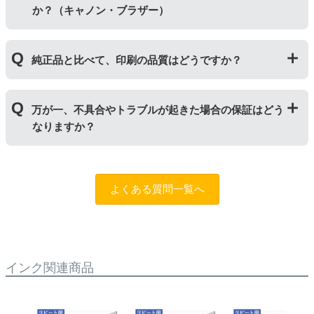
か？（キャノン・ブラザー）
せんので、リピーター様向けに販売しております。
｢顔料インク」はインクの粒子を紙の表面にのせ定着さ
純正品と比べて、印刷の品質はどうですか？
せます。紫外線に強いため色の劣化が少なく、耐水性に
優れているため印字のにじみが少ないのが特徴です。
「染料インク」はインクが紙の繊維質に浸透して発色し
普段使いの印刷物であれば問題ない品質です。ただし、
ます。インクを重ね合わせて細かく色合いを表現でき、
万が一、不具合やトラブルが起きた場合の保証はどう
写真やディスク(CDやDVD)など光沢のある用紙への印刷
発色の良い鮮やかな仕上がりになるため、写真印刷に向
なりますか？
は色味が異なる場合がありますのでご注意ください。ま
いています。詳しくは
こちらのページ
をご確認くださ
た、純正品と比べると色あせや劣化が進みやすいため、
い。
長期保存を目的とした写真や大事な書類を印刷する際は
まずはサポートスタッフまでご相談をお願いいたしま
ご注意ください。
す。（
問合フォーム
）また、「
ふたつの保証
」を設けて
よくある質問一覧へ
おりますので、ご購入商品とご使用プリンタ―について
も保証の適用が可能です。
インク関連商品