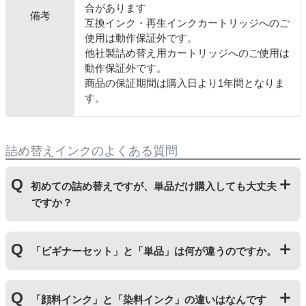
合があります
備考
互換インク・再生インクカートリッジへのご
使用は動作保証外です。
他社製詰め替え用カートリッジへのご使用は
動作保証外です。
商品の保証期間は購入日より1年間となりま
す。
詰め替えインクのよくある質問
初めての詰め替えですが、単品だけ購入しても大丈夫
ですか？
初めて詰め替えインクをご使用する方はビギナーセット
「ビギナーセット」と「単品」は何が違うのですか。
をご購入ください。ビギナーセットには説明書を同封し
ておりますのでご覧いただき、正しく作業を行ってくだ
さい。
単品商品には、詰め替えに必要な道具や説明書な
「ビギナーセット」には説明書や作業に必要な道具が付
どが入っておりません。
「顔料インク」と「染料インク」の違いはなんです
いています。「単品」には説明書や道具が付いておりま