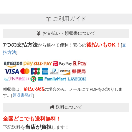
ご利用ガイド
お支払い・領収書について
7つの支払方法
後払いもOK！
から選べて便利！安心の
[
支
払方法
]
領収書は、
前払い決済
の場合のみ、メールにてPDFをお送りしま
す。[
領収書発行
]
送料について
全国どこでも送料無料！
当店が負担
下記送料を
します！