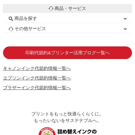
商品・サービス
商品を探す
初心者用セット
キャノンインク
エプソンインク
ブラザーインク
詰め替えインク
互換インクボトル
互換インクカートリッジ
再生インクカートリッジ
トナーカートリッジ
その他サービス
はじめての方へ
お客様の声
お店の紹介
ご利用ガイド
よくある質問
お問い合わせ
会員専用商品
説明書ダウンロード
印刷代節約&プリンター活用ブログ一覧へ
キャノンインク代節約情報一覧へ
エプソンインク代節約情報一覧へ
ブラザーインク代節約情報一覧へ
プリントをもっと快適らくらくに。
もったいないをサステナブルへ。