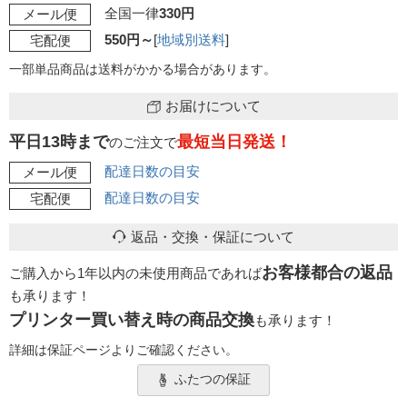
全国一律
330円
メール便
550円～
[
地域別送料
]
宅配便
一部単品商品は送料がかかる場合があります。
お届けについて
平日13時まで
最短当日発送！
のご注文で
配達日数の目安
メール便
配達日数の目安
宅配便
返品・交換・保証について
お客様都合の返品
ご購入から1年以内の未使用商品であれば
も承ります！
プリンター買い替え時の商品交換
も承ります！
詳細は保証ページよりご確認ください。
ふたつの保証