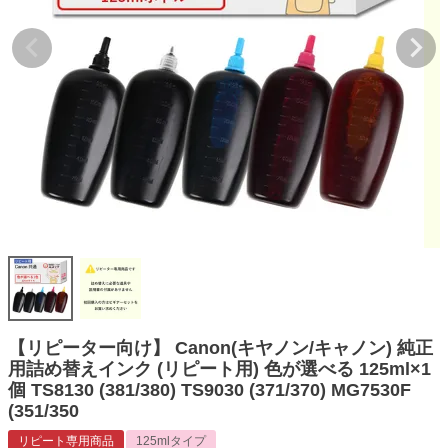
詰め替えインク
互換インクボトル
互換インクカートリッジ
再生インクカートリッジ
記事を探す
お客様の声
お店の紹介
ご利用ガイド
よくある質問
お問い合わせ
【リピーター向け】 Canon(キヤノン/キャノン) 純正
用詰め替えインク (リピート用) 色が選べる 125ml×1
会員専用商品
個 TS8130 (381/380) TS9030 (371/370) MG7530F
(351/350
説明書ダウンロード
リピート専用商品
125mlタイプ