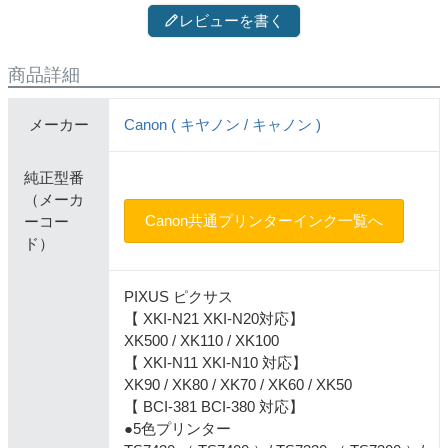
レビューを書く
商品詳細
メーカー
Canon ( キヤノン / キャノン )
純正型番
（メーカ
Canon共通プリンターインク一覧へ
ーコー
ド）
PIXUS ピクサス
【 XKI-N21 XKI-N20対応】
XK500 / XK110 / XK100
【 XKI-N11 XKI-N10 対応】
XK90 / XK80 / XK70 / XK60 / XK50
【 BCI-381 BCI-380 対応】
●5色プリンター