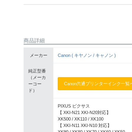
商品詳細
メーカー
Canon ( キヤノン / キャノン )
純正型番
（メーカ
Canon共通プリンターインク一覧
ーコー
ド）
PIXUS ピクサス
【 XKI-N21 XKI-N20対応】
XK500 / XK110 / XK100
【 XKI-N11 XKI-N10 対応】
XK90 / XK80 / XK70 / XK60 / XK50