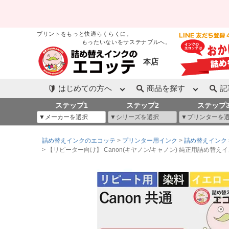
プリントをもっと快適らくらくに。
もったいないをサステナブルへ。
本店
はじめての方へ
商品を探す
記
ステップ1
ステップ2
ステップ
詰め替えインクのエコッテ
プリンター用インク
詰め替えインク
【リピーター向け】 Canon(キヤノン/キャノン) 純正用詰め替えインク (リピート用