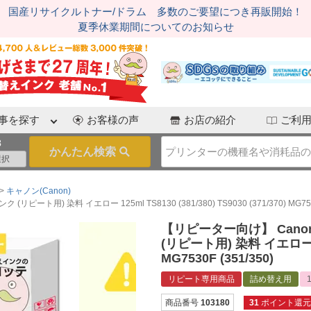
国産リサイクルトナー/ドラム 多数のご要望につき再販開始！
夏季休業期間についてのお知らせ
事を探す
お客様の声
お店の紹介
ご利
3
キャノン(Canon)
) 染料 イエロー 125ml TS8130 (381/380) TS9030 (371/370) MG7530F
【リピーター向け】 Cano
(リピート用) 染料 イエロー 125m
MG7530F (351/350)
リピート専用商品
詰め替え用
商品番号
103180
31
ポイント還元