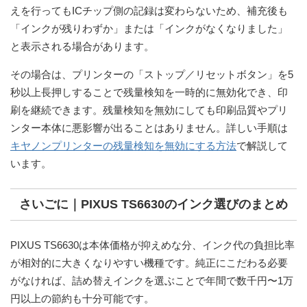
えを行ってもICチップ側の記録は変わらないため、補充後も
「インクが残りわずか」または「インクがなくなりました」
と表示される場合があります。
その場合は、プリンターの
「ストップ／リセットボタン」を5
秒以上長押し
することで残量検知を一時的に無効化でき、印
刷を継続できます。残量検知を無効にしても印刷品質やプリ
ンター本体に悪影響が出ることはありません。詳しい手順は
キヤノンプリンターの残量検知を無効にする方法
で解説して
います。
さいごに｜PIXUS TS6630のインク選びのまとめ
PIXUS TS6630は本体価格が抑えめな分、インク代の負担比率
が相対的に大きくなりやすい機種です。純正にこだわる必要
がなければ、詰め替えインクを選ぶことで年間で
数千円〜1万
円以上
の節約も十分可能です。