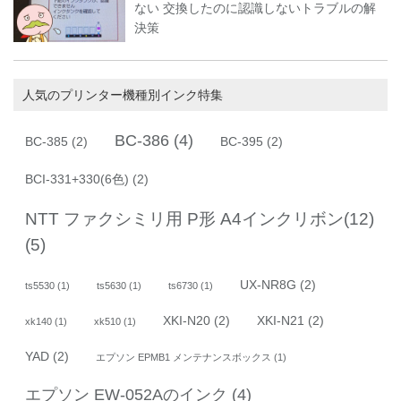
ない 交換したのに認識しないトラブルの解
決策
人気のプリンター機種別インク特集
BC-386
(4)
BC-385
(2)
BC-395
(2)
BCI-331+330(6色)
(2)
NTT ファクシミリ用 P形 A4インクリボン(12)
(5)
UX-NR8G
(2)
ts5530
(1)
ts5630
(1)
ts6730
(1)
XKI-N20
(2)
XKI-N21
(2)
xk140
(1)
xk510
(1)
YAD
(2)
エプソン EPMB1 メンテナンスボックス
(1)
エプソン EW-052Aのインク
(4)