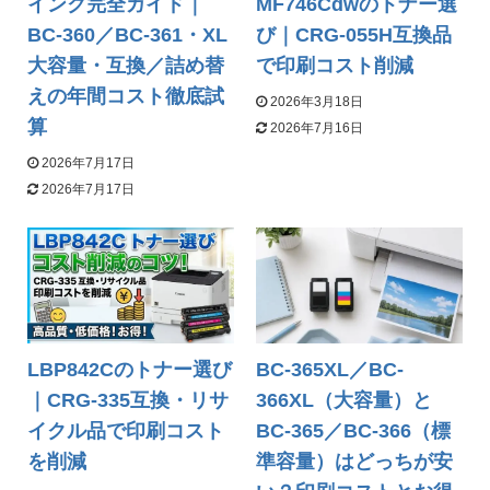
インク完全ガイド｜
MF746Cdwのトナー選
BC-360／BC-361・XL
び｜CRG-055H互換品
大容量・互換／詰め替
で印刷コスト削減
えの年間コスト徹底試
2026年3月18日
算
2026年7月16日
2026年7月17日
2026年7月17日
LBP842Cのトナー選び
BC-365XL／BC-
｜CRG-335互換・リサ
366XL（大容量）と
イクル品で印刷コスト
BC-365／BC-366（標
を削減
準容量）はどっちが安