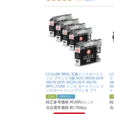
LC111BK BR社 互換インクカートリ
L
ッジ ブラック 5個 DCP-J952N DCP-
リ
J957N DCP-J552N DCP-J557N
J9
MFC-J720D インク カートリッジ イ
DC
ンクカートリッジプリンタ プリ
ト
互換品
残量表示あり
互
純正参考価格
¥
5,665
純
のところ
当店通常価格
¥
2,750
当
税込