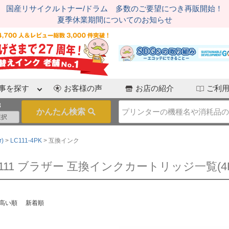
国産リサイクルトナー/ドラム 多数のご要望につき再販開始！
夏季休業期間についてのお知らせ
事を探す
お客様の声
お店の紹介
ご利
3
)
LC111-4PK
互換インク
C111 ブラザー 互換インクカートリッジ一覧(4P
高い順
新着順