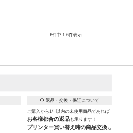
6
件中
1
-
6
件表示
返品・交換・保証について
ご購入から1年以内の未使用商品であれば
お客様都合の返品
も承ります！
プリンター買い替え時の商品交換
も