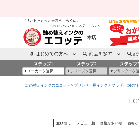
プリントをもっと快適らくらくに。
もったいないをサステナブルへ。
本店
はじめての方へ
商品を探す
記
ステップ1
ステップ2
ステップ
詰め替えインクのエコッテ
プリンター用インク
ブラザー(brother
L
並び替え
レビュー順
価格が安い順
価格が