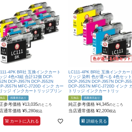
C111-4PK BR社 互換インクカート
LC111-4PK BR社 互換インクカー
ッジ 4色×3組 合計12個 DCP-
リッジ 染料 色が選べる 4色セット
52N DCP-J957N DCP-J552N
DCP-J952N DCP-J957N DCP-J5
P-J557N MFC-J720D インク カー
DCP-J557N MFC-J720D インク 
リッジ インクカートリッジプリン
トリッジ インクカートリッ
換品
残量表示あり
互換品
残量表示あり
正参考価格
¥
13,035
純正参考価格
¥
4,345
のところ
のところ
店通常価格
¥
5,280
当店通常価格
¥
2,200
税込
税込
カートに入れる
詳細を見る