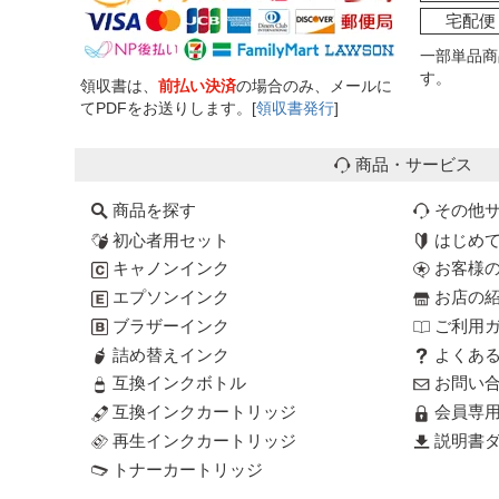
宅配便
一部単品商
す。
領収書は、
前払い決済
の場合のみ、メールに
てPDFをお送りします。[
領収書発行
]
商品・サービス
商品を探す
その他
初心者用セット
はじめ
キャノンインク
お客様
エプソンインク
お店の
ブラザーインク
ご利用
詰め替えインク
よくあ
互換インクボトル
お問い
互換インクカートリッジ
会員専
再生インクカートリッジ
説明書ダ
トナーカートリッジ