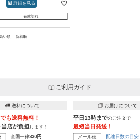
詳細を見る
在庫切れ
高い順
新着順
ご利用ガイド
送料について
お届けについて
こでも送料無料！
平日13時まで
のご注文で
当店が負担
最短当日発送！
を
します！
全国一律
330円
配達日数の目安
便
メール便