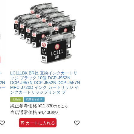
ト
LC111BK BR社 互換インクカートリ
ッジ ブラック 10個 DCP-J952N
52N
DCP-J957N DCP-J552N DCP-J557N
カー
MFC-J720D インク カートリッジ イ
ンクカートリッジプリンタ プ
互換品
残量表示あり
純正参考価格
¥
11,330
のところ
当店通常価格
¥
4,400
税込
カートに入れる