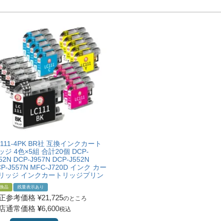
C111-4PK BR社 互換インクカート
ッジ 4色×5組 合計20個 DCP-
52N DCP-J957N DCP-J552N
P-J557N MFC-J720D インク カー
リッジ インクカートリッジプリン
換品
残量表示あり
正参考価格
¥
21,725
のところ
店通常価格
¥
6,600
税込