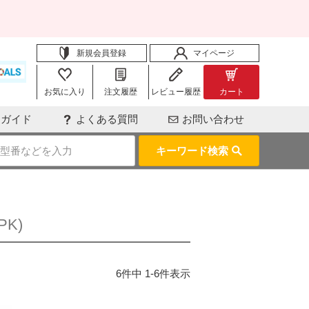
新規会員登録
マイページ
お気に入り
注文履歴
レビュー履歴
カート
用ガイド
よくある質問
お問い合わせ
キーワード検索
K)
6
件中
1
-
6
件表示