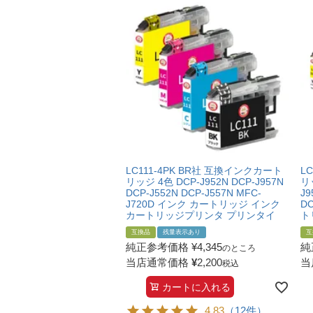
LC111-4PK BR社 互換インクカート
L
リッジ 4色 DCP-J952N DCP-J957N
リ
DCP-J552N DCP-J557N MFC-
J9
J720D インク カートリッジ インク
DC
カートリッジプリンタ プリンタイ
ト
互換品
残量表示あり
互
純正参考価格
¥
4,345
純
のところ
当店通常価格
¥
2,200
当
税込
カートに入れる
4.83
（12件）