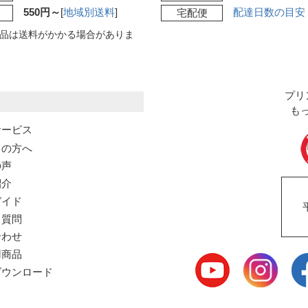
550円～
[
地域別送料
]
配達日数の目安
宅配便
品は送料がかかる場合がありま
プリ
も
サービス
ての方へ
の声
紹介
ガイド
る質問
合わせ
用商品
ウンロード