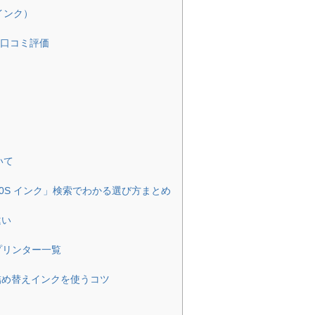
インク）
口コミ評価
いて
130S インク」検索でわかる選び方まとめ
違い
応プリンター一覧
Sで詰め替えインクを使うコツ