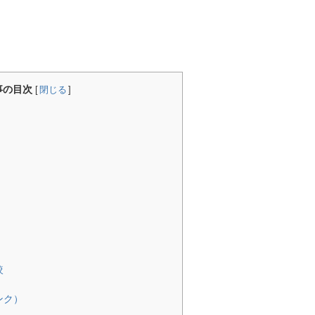
事の目次
[
閉じる
]
較
ンク）