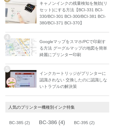
キャノンインクの残量検知を無効(リ
セット)にする方法【BCI-331 BCI-
330/BCI-301 BCI-300/BCI-381 BCI-
380/BCI-371 BCI-370】
Googleマップをスマホ/PCで印刷す
る方法 グーグルマップの地図を簡単
綺麗にプリンター印刷
インクカートリッジがプリンターに
認識されない 交換したのに認識しな
いトラブルの解決策
人気のプリンター機種別インク特集
BC-386
(4)
BC-385
(2)
BC-395
(2)