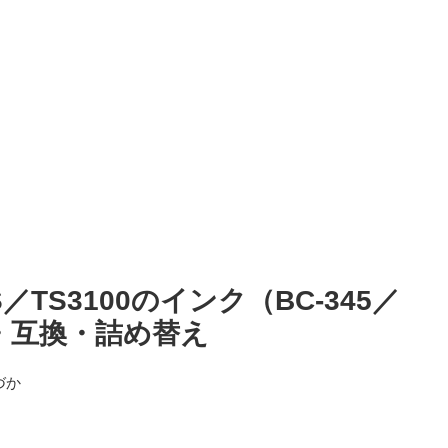
S／TS3100のインク（BC-345／
正・互換・詰め替え
づか