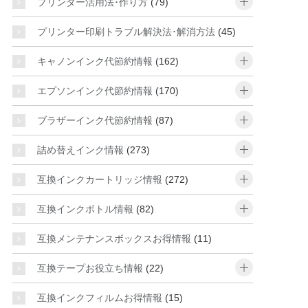
プリンター活用法･作り方
(79)
プリンター印刷トラブル解決法･解消方法
(45)
open
キャノンインク代節約情報
(162)
open
エプソンインク代節約情報
(170)
open
ブラザーインク代節約情報
(87)
open
詰め替えインク情報
(273)
open
互換インクカートリッジ情報
(272)
open
互換インクボトル情報
(82)
互換メンテナンスボックスお得情報
(11)
open
互換テープお役立ち情報
(22)
互換インクフィルムお得情報
(15)