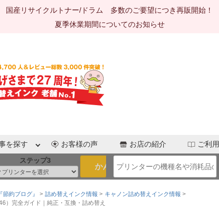
国産リサイクルトナー/ドラム 多数のご要望につき再販開始！
夏季休業期間についてのお知らせ
事を探す
お客様の声
お店の紹介
ご利
ステップ3
『節約ブログ』
>
詰め替えインク情報
>
キャノン詰め替えインク情報
>
／BC-346）完全ガイド｜純正・互換・詰め替え