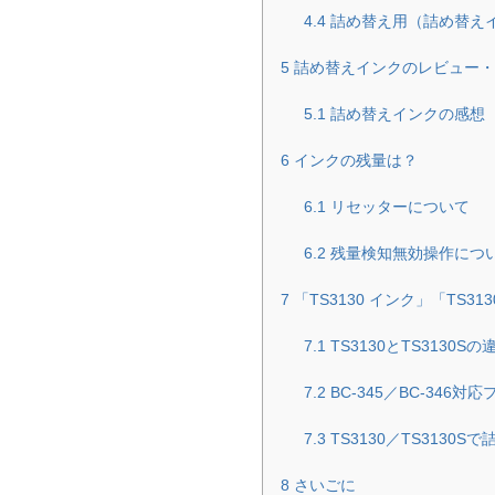
4.4
詰め替え用（詰め替え
5
詰め替えインクのレビュー・
5.1
詰め替えインクの感想
6
インクの残量は？
6.1
リセッターについて
6.2
残量検知無効操作につ
7
「TS3130 インク」「TS3
7.1
TS3130とTS3130Sの
7.2
BC-345／BC-346対
7.3
TS3130／TS3130
8
さいごに