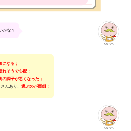
いかな？
もひっち
気になる；
壊れそうで心配；
刷の調子が悪くなった；
くさんあり、
選ぶのが面倒；
もひっち