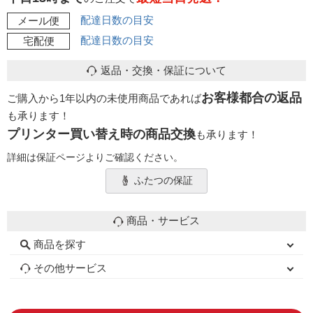
配達日数の目安
メール便
配達日数の目安
宅配便
返品・交換・保証について
お客様都合の返品
ご購入から1年以内の未使用商品であれば
も承ります！
プリンター買い替え時の商品交換
も承ります！
詳細は保証ページよりご確認ください。
ふたつの保証
商品・サービス
商品を探す
初心者用セット
キャノンインク
エプソンインク
ブラザーインク
詰め替えインク
互換インクボトル
互換インクカートリッジ
再生インクカートリッジ
トナーカートリッジ
その他サービス
はじめての方へ
お客様の声
お店の紹介
ご利用ガイド
よくある質問
お問い合わせ
会員専用商品
説明書ダウンロード