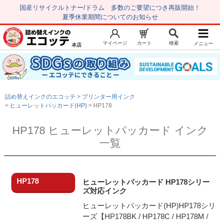
国産リサイクルトナー/ドラム 多数のご要望につき再販開始！
夏季休業期間についてのお知らせ
マイページ
カート
検索
メニュー
本店
新規会員登録
マイページ
トップページ
お気に入り
詰め替えインクのエコッテ
プリンター用インク
注文履歴
レビュー履歴
ヒューレットパッカード(HP)
HP178
はじめての方へ
HP178 ヒューレットパッカード インク
一覧
商品を探す
初心者用セット
キャノンインク
HP178
ヒューレットパッカード HP178シリー
エプソンインク
ズ対応インク
ヒューレットパッカード(HP)HP178シリ
ブラザーインク
ーズ【HP178BK / HP178C / HP178M /