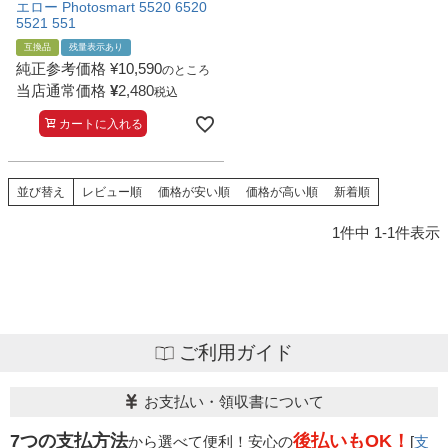
エロー Photosmart 5520 6520
5521 551
互換品
残量表示あり
純正参考価格
¥
10,590
のところ
当店通常価格
¥
2,480
税込
カートに入れる
並び替え
レビュー順
価格が安い順
価格が高い順
新着順
1
件中
1
-
1
件表示
ご利用ガイド
お支払い・領収書について
7つの支払方法
後払いもOK！
から選べて便利！安心の
[
支