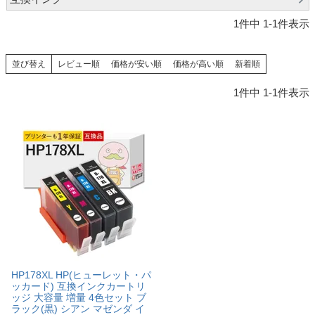
1
件中
1
-
1
件表示
並び替え
レビュー順
価格が安い順
価格が高い順
新着順
1
件中
1
-
1
件表示
HP178XL HP(ヒューレット・パ
ッカード) 互換インクカートリ
ッジ 大容量 増量 4色セット ブ
ラック(黒) シアン マゼンダ イ