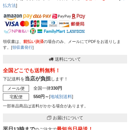
払方法
]
領収書は、
前払い決済
の場合のみ、メールにてPDFをお送りしま
す。[
領収書発行
]
送料について
全国どこでも送料無料！
当店が負担
下記送料を
します！
全国一律
330円
メール便
550円～
[
地域別送料
]
宅配便
一部単品商品は送料がかかる場合があります。
お届けについて
平日13時まで
最短当日発送！
のご注文で