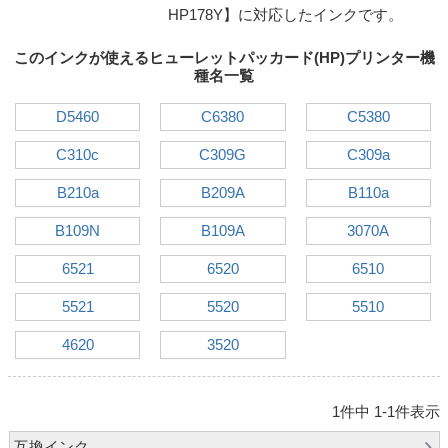
詰め替えインク
HP178Y】に対応したインクです。
互換インクボトル
このインクが使えるヒューレットパッカード(HP)プリンター機
互換インクカートリッジ
種名一覧
再生インクカートリッジ
D5460
C6380
C5380
記事を探す
C310c
C309G
C309a
お客様の声
B210a
B209A
B110a
お店の紹介
B109N
B109A
3070A
ご利用ガイド
6521
6520
6510
よくある質問
5521
5520
5510
お問い合わせ
4620
3520
会員専用商品
1
件中
1
-
1
件表示
説明書ダウンロード
互換インク