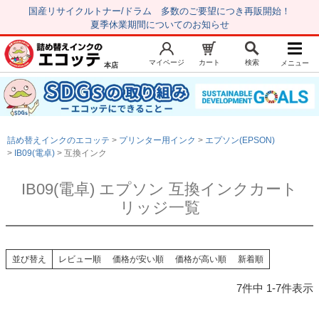
国産リサイクルトナー/ドラム 多数のご要望につき再販開始！
夏季休業期間についてのお知らせ
マイページ
カート
検索
メニュー
本店
新規会員登録
マイページ
トップページ
お気に入り
詰め替えインクのエコッテ
プリンター用インク
エプソン(EPSON)
注文履歴
レビュー履歴
IB09(電卓)
互換インク
はじめての方へ
IB09(電卓) エプソン 互換インクカート
リッジ一覧
商品を探す
初心者用セット
キャノンインク
並び替え
レビュー順
価格が安い順
価格が高い順
新着順
エプソンインク
7
件中
1
-
7
件表示
ブラザーインク