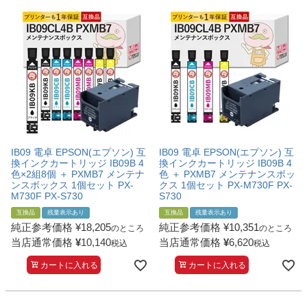
IB09 電卓 EPSON(エプソン) 互
IB09 電卓 EPSON(エプソン) 互
換インクカートリッジ IB09B 4
換インクカートリッジ IB09B 4
色×2組8個 ＋ PXMB7 メンテナ
色 ＋ PXMB7 メンテナンスボッ
ンスボックス 1個セット PX-
クス 1個セット PX-M730F PX-
M730F PX-S730
S730
互換品
残量表示あり
互換品
残量表示あり
純正参考価格
¥
18,205
純正参考価格
¥
10,351
のところ
のところ
当店通常価格
¥
10,140
当店通常価格
¥
6,620
税込
税込
カートに入れる
カートに入れる