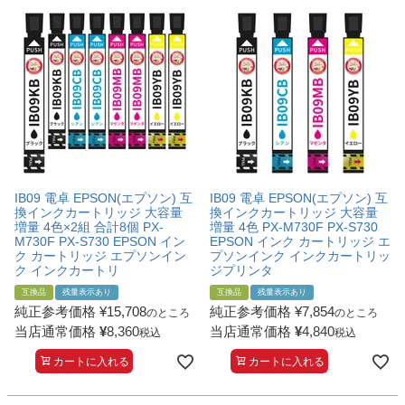
IB09 電卓 EPSON(エプソン) 互
IB09 電卓 EPSON(エプソン) 互
換インクカートリッジ 大容量
換インクカートリッジ 大容量
増量 4色×2組 合計8個 PX-
増量 4色 PX-M730F PX-S730
M730F PX-S730 EPSON イン
EPSON インク カートリッジ エ
ク カートリッジ エプソンイン
プソンインク インクカートリッ
ク インクカートリ
ジプリンタ
互換品
残量表示あり
互換品
残量表示あり
純正参考価格
¥
15,708
純正参考価格
¥
7,854
のところ
のところ
当店通常価格
¥
8,360
当店通常価格
¥
4,840
税込
税込
カートに入れる
カートに入れる