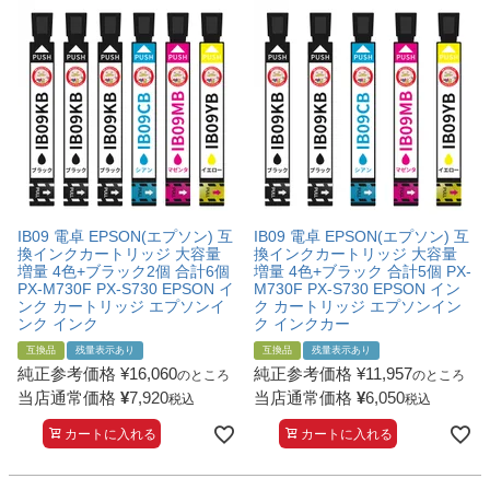
詰め替えインク
互換インクボトル
互換インクカートリッジ
再生インクカートリッジ
記事を探す
お客様の声
IB09 電卓 EPSON(エプソン) 互
IB09 電卓 EPSON(エプソン) 互
お店の紹介
換インクカートリッジ 大容量
換インクカートリッジ 大容量
増量 4色+ブラック2個 合計6個
増量 4色+ブラック 合計5個 PX-
ご利用ガイド
PX-M730F PX-S730 EPSON イ
M730F PX-S730 EPSON イン
ンク カートリッジ エプソンイ
ク カートリッジ エプソンイン
ンク インク
ク インクカー
よくある質問
互換品
残量表示あり
互換品
残量表示あり
お問い合わせ
純正参考価格
¥
16,060
純正参考価格
¥
11,957
のところ
のところ
当店通常価格
¥
7,920
当店通常価格
¥
6,050
税込
税込
会員専用商品
カートに入れる
カートに入れる
説明書ダウンロード