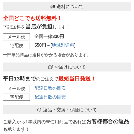
送料について
全国どこでも送料無料！
当店が負担
下記送料を
します！
全国一律
330円
メール便
550円～
[
地域別送料
]
宅配便
一部単品商品は送料がかかる場合があります。
お届けについて
平日13時まで
最短当日発送！
のご注文で
配達日数の目安
メール便
配達日数の目安
宅配便
返品・交換・保証について
お客様都合の返品
ご購入から1年以内の未使用商品であれば
も承ります！