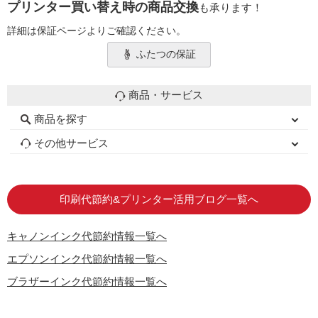
プリンター買い替え時の商品交換
も承ります！
詳細は保証ページよりご確認ください。
ふたつの保証
商品・サービス
商品を探す
初心者用セット
キャノンインク
エプソンインク
ブラザーインク
詰め替えインク
互換インクボトル
互換インクカートリッジ
再生インクカートリッジ
トナーカートリッジ
その他サービス
はじめての方へ
お客様の声
お店の紹介
ご利用ガイド
よくある質問
お問い合わせ
会員専用商品
説明書ダウンロード
印刷代節約&プリンター活用ブログ一覧へ
キャノンインク代節約情報一覧へ
エプソンインク代節約情報一覧へ
ブラザーインク代節約情報一覧へ