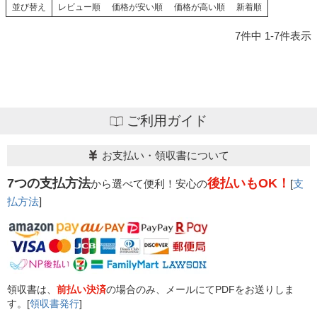
並び替え
レビュー順
価格が安い順
価格が高い順
新着順
7
件中
1
-
7
件表示
ご利用ガイド
お支払い・領収書について
7つの支払方法
後払いもOK！
から選べて便利！安心の
[
支
払方法
]
領収書は、
前払い決済
の場合のみ、メールにてPDFをお送りしま
す。[
領収書発行
]