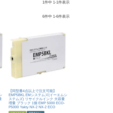
1
件中
1
-
1
件表示
6
件中
1
-
6
件表示
【同型番4点以上で注文可能】
シ
EMP5BKL EMシステムズ(イーエムシ
量
ステムズ) リサイクルインク 大容量
増量 ブラック 1個 EMP 5000 ECO-
P5000 Yakty NX-2 NX-2 ECO