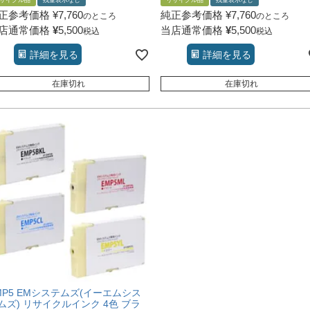
サイクル品
残量表示なし
リサイクル品
残量表示なし
正参考価格
¥
7,760
純正参考価格
¥
7,760
のところ
のところ
店通常価格
¥
5,500
当店通常価格
¥
5,500
税込
税込
詳細を見る
詳細を見る
在庫切れ
在庫切れ
MP5 EMシステムズ(イーエムシス
ムズ) リサイクルインク 4色 ブラ