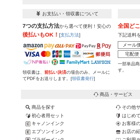
お支払い・領収書について
7つの支払方法
全国ど
から選べて便利！安心の
後払いもOK！
[
支払方法
]
下記送料
メール
宅配便
一部単品商
す。
領収書は、
前払い決済
の場合のみ、メールに
てPDFをお送りします。[
領収書発行
]
商品・サービス
商品を探す
その他
初心者用セット
はじめ
キャノンインク
お客様
エプソンインク
お店の
ブラザーインク
ご利用