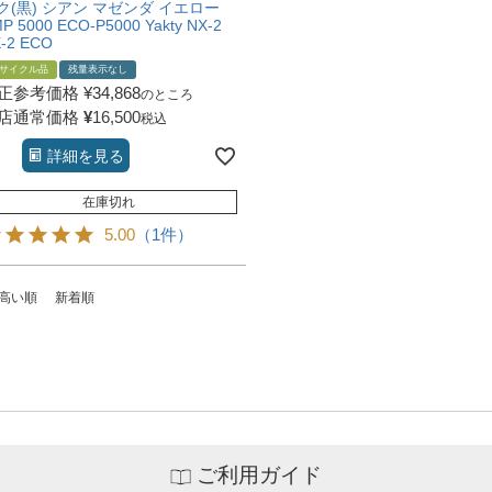
ク(黒) シアン マゼンダ イエロー
P 5000 ECO-P5000 Yakty NX-2
-2 ECO
サイクル品
残量表示なし
正参考価格
¥
34,868
のところ
店通常価格
¥
16,500
税込
詳細を見る
在庫切れ
5.00
（1件）
高い順
新着順
ご利用ガイド