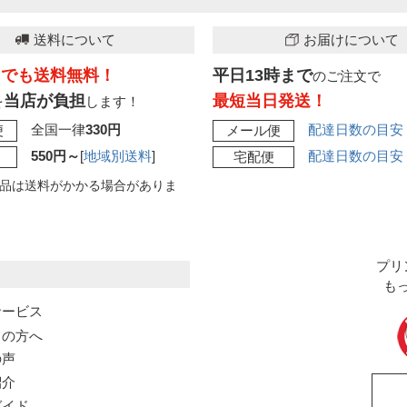
送料について
お届けについて
こでも送料無料！
平日13時まで
のご注文で
当店が負担
最短当日発送！
を
します！
全国一律
330円
配達日数の目安
便
メール便
550円～
[
地域別送料
]
配達日数の目安
宅配便
品は送料がかかる場合がありま
プリ
も
サービス
ての方へ
の声
紹介
ガイド