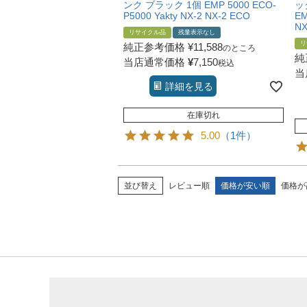
ンク ブラック 1個 EMP 5000 ECO-
ッ
P5000 Yakty NX-2 NX-2 ECO
EM
NX
リサイクル品
残量表示なし
リ
純正参考価格
¥
11,588
のところ
純
当店通常価格
¥
7,150
税込
当
詳細を見る
在庫切れ
5.00
（1件）
並び替え
レビュー順
価格が安い順
価格が