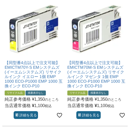
詰め替えインク
互換インクボトル
互換インクカートリッジ
再生インクカートリッジ
記事を探す
お客様の声
【同型番4点以上で注文可能】
【同型番4点以上で注文可能】
お店の紹介
EMICTM70Y-S EMシステムズ
EMICTM70M-S EMシステムズ
(イーエムシステムズ) リサイク
(イーエムシステムズ) リサイク
ご利用ガイド
ルインク イエロー 1個 EMP
ルインク マゼンタ 1個 EMP
1000 ECO-P1000 EMP 1000 互
1000 ECO-P1000 EMP 1000 互
換インク ECO-P10
換インク ECO-P10
よくある質問
リサイクル品
残量表示なし
リサイクル品
残量表示なし
お問い合わせ
純正参考価格
¥
1,350
純正参考価格
¥
1,350
のところ
のところ
当店通常価格
¥
1,100
当店通常価格
¥
1,100
税込
税込
会員専用商品
詳細を見る
詳細を見る
説明書ダウンロード