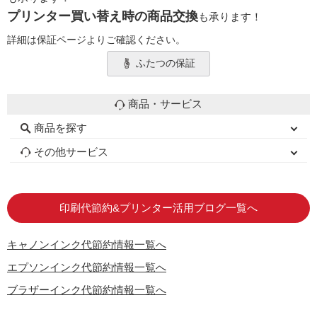
プリンター買い替え時の商品交換
も承ります！
詳細は保証ページよりご確認ください。
ふたつの保証
商品・サービス
商品を探す
初心者用セット
キャノンインク
エプソンインク
ブラザーインク
詰め替えインク
互換インクボトル
互換インクカートリッジ
再生インクカートリッジ
トナーカートリッジ
その他サービス
はじめての方へ
お客様の声
お店の紹介
ご利用ガイド
よくある質問
お問い合わせ
会員専用商品
説明書ダウンロード
印刷代節約&プリンター活用ブログ一覧へ
キャノンインク代節約情報一覧へ
エプソンインク代節約情報一覧へ
ブラザーインク代節約情報一覧へ