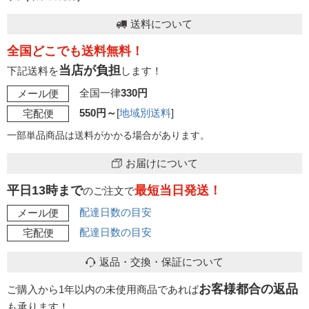
送料について
全国どこでも送料無料！
当店が負担
下記送料を
します！
全国一律
330円
メール便
550円～
[
地域別送料
]
宅配便
一部単品商品は送料がかかる場合があります。
お届けについて
平日13時まで
最短当日発送！
のご注文で
配達日数の目安
メール便
配達日数の目安
宅配便
返品・交換・保証について
お客様都合の返品
ご購入から1年以内の未使用商品であれば
も承ります！