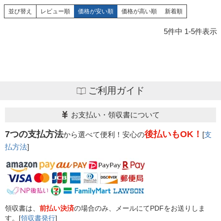
並び替え
レビュー順
価格が安い順
価格が高い順
新着順
5
件中
1
-
5
件表示
ご利用ガイド
お支払い・領収書について
7つの支払方法
後払いもOK！
から選べて便利！安心の
[
支
払方法
]
領収書は、
前払い決済
の場合のみ、メールにてPDFをお送りしま
す。[
領収書発行
]