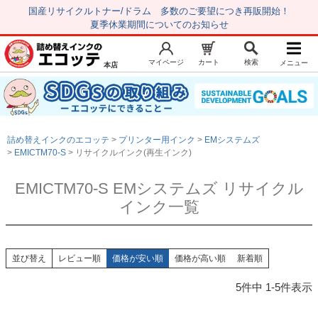
国産リサイクルトナー/ドラム 多数のご要望につき再販開始！
夏季休業期間についてのお知らせ
マイページ
カート
検索
メニュー
本店
新規会員登録
マイページ
トップページ
お気に入り
詰め替えインクのエコッテ
プリンター用インク
EMシステムズ
注文履歴
レビュー履歴
EMICTM70-S
リサイクルインク(再生インク)
はじめての方へ
EMICTM70-S EMシステムズ リサイクル
インク一覧
商品を探す
初心者用セット
キャノンインク
並び替え
レビュー順
価格が安い順
価格が高い順
新着順
エプソンインク
5
件中
1
-
5
件表示
ブラザーインク