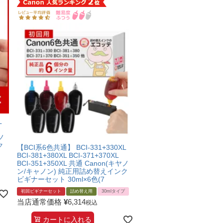
L
ヤノ
ク
【BCI系6色共通】 BCI-331+330XL
BCI-381+380XL BCI-371+370XL
BCI-351+350XL 共通 Canon(キヤノ
ン/キャノン) 純正用詰め替えインク
ビギナーセット 30ml×6色(7
初回ビギナーセット
詰め替え用
30mlタイプ
当店通常価格
¥
6,314
税込
カートに入れる