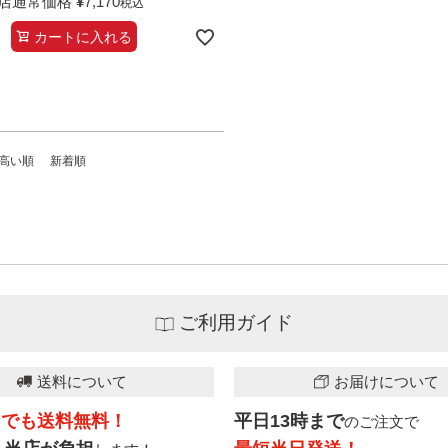
店通常価格
¥
7,170
税込
カートに入れる
高い順
新着順
ご利用ガイド
送料について
お届けについて
こでも送料無料！
平日13時まで
のご注文で