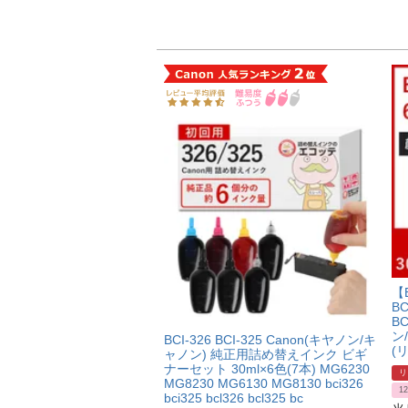
【
BC
BC
ン
BCI-326 BCI-325 Canon(キヤノン/キ
(
ャノン) 純正用詰め替えインク ビギ
ナーセット 30ml×6色(7本) MG6230
リ
MG8230 MG6130 MG8130 bci326
1
bci325 bcl326 bcl325 bc