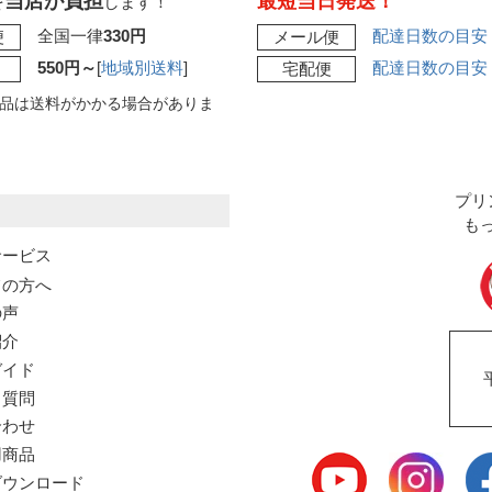
当店が負担
最短当日発送！
を
します！
全国一律
330円
配達日数の目安
便
メール便
550円～
[
地域別送料
]
配達日数の目安
宅配便
品は送料がかかる場合がありま
プリ
も
サービス
ての方へ
の声
紹介
ガイド
る質問
合わせ
用商品
ウンロード