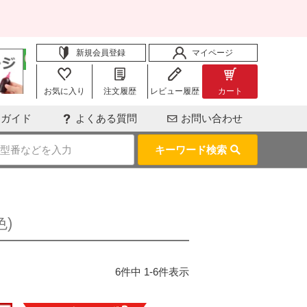
新規会員登録
マイページ
お気に入り
注文履歴
レビュー履歴
カート
用ガイド
よくある質問
お問い合わせ
キーワード検索
色)
6
件中
1
-
6
件表示