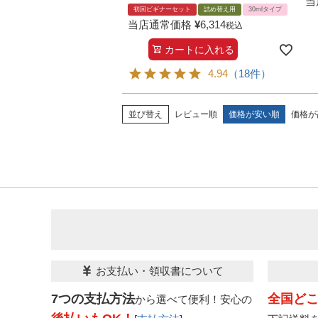
当
初回ビギナーセット
詰め替え用
30mlタイプ
当店通常価格
¥
6,314
税込
カートに入れる
4.94
（18件）
並び替え
レビュー順
価格が安い順
価格が
お支払い・領収書について
7つの支払方法
全国ど
から選べて便利！安心の