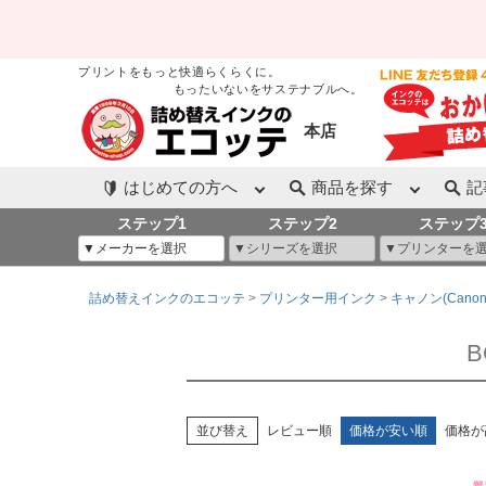
プリントをもっと快適らくらくに。
もったいないをサステナブルへ。
本店
はじめての方へ
商品を探す
記
ステップ1
ステップ2
ステップ
詰め替えインクのエコッテ
プリンター用インク
キャノン(Canon
B
並び替え
レビュー順
価格が安い順
価格が