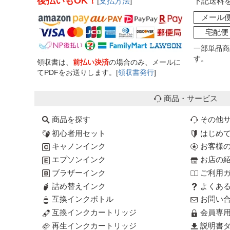
後払いもOK！
[
支払方法
]
下記送料
メール
宅配便
一部単品商
す。
領収書は、
前払い決済
の場合のみ、メールに
てPDFをお送りします。[
領収書発行
]
商品・サービス
商品を探す
その他
初心者用セット
はじめ
キャノンインク
お客様
エプソンインク
お店の
ブラザーインク
ご利用
詰め替えインク
よくあ
互換インクボトル
お問い
互換インクカートリッジ
会員専
再生インクカートリッジ
説明書ダ