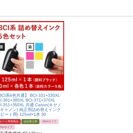
BCI系6色共通】 BCI-331+330XL
I-381+380XL BCI-371+370XL
I-351+350XL 共通 Canon(キヤノ
/キャノン) 純正用詰め替えインク
リピート用) 125ml×1本 30
ピート専用商品
詰め替え用
30mlタイプ
25mlタイプ