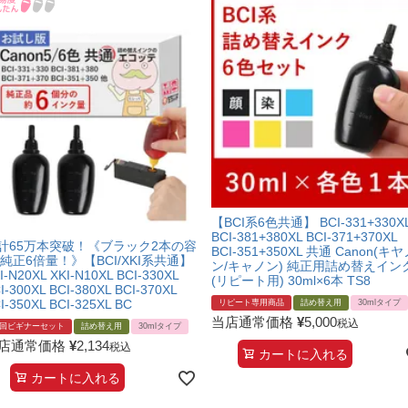
【BCI系6色共通】 BCI-331+330X
BCI-381+380XL BCI-371+370XL
計65万本突破！《ブラック2本の容
BCI-351+350XL 共通 Canon(キ
:純正6倍量！》【BCI/XKI系共通】
ン/キャノン) 純正用詰め替えイン
I-N20XL XKI-N10XL BCI-330XL
(リピート用) 30ml×6本 TS8
I-300XL BCI-380XL BCI-370XL
I-350XL BCI-325XL BC
リピート専用商品
詰め替え用
30mlタイプ
当店通常価格
¥
5,000
税込
回ビギナーセット
詰め替え用
30mlタイプ
店通常価格
¥
2,134
税込
カートに入れる
カートに入れる