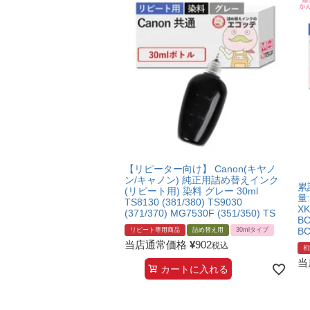
【リピーター向け】 Canon(キヤノ
ン/キャノン) 純正用詰め替えインク
累
(リピート用) 染料 グレー 30ml
量
TS8130 (381/380) TS9030
XK
(371/370) MG7530F (351/350) TS
BC
BC
リピート専用商品
詰め替え用
30mlタイプ
当店通常価格
¥
902
税込
初
当
カートに入れる