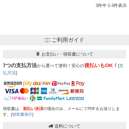
3
件中
1
-
3
件表示
ご利用ガイド
お支払い・領収書について
7つの支払方法
後払いもOK！
から選べて便利！安心の
[
支
払方法
]
領収書は、
前払い決済
の場合のみ、メールにてPDFをお送りしま
す。[
領収書発行
]
送料について