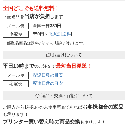
全国どこでも送料無料！
当店が負担
下記送料を
します！
全国一律
330円
メール便
550円～
[
地域別送料
]
宅配便
一部単品商品は送料がかかる場合があります。
お届けについて
平日13時まで
最短当日発送！
のご注文で
配達日数の目安
メール便
配達日数の目安
宅配便
返品・交換・保証について
お客様都合の返品
ご購入から1年以内の未使用商品であれば
も承ります！
プリンター買い替え時の商品交換
も承ります！