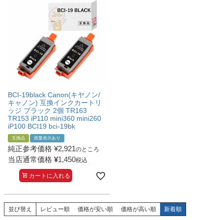
BCI-19black Canon(キヤノン/
キャノン) 互換インクカートリ
ッジ ブラック 2個 TR163
TR153 iP110 mini360 mini260
iP100 BCI19 bci-19bk
互換品
残量表示あり
純正参考価格
¥
2,921
のところ
当店通常価格
¥
1,450
税込
カートに入れる
並び替え
レビュー順
価格が安い順
価格が高い順
新着順