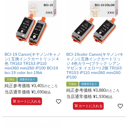
詰め替えインク
互換インクボトル
互換インクカートリッジ
再生インクカートリッジ
記事を探す
お客様の声
BCI-19 Canon(キヤノン/キャノ
BCI-19color Canon(キヤノン/キ
ン) 互換インクカートリッジ 4
ャノン) 互換インクカートリッ
お店の紹介
色 TR163 TR153 iP110
ジ 4色カラー(ブラック シアン
mini360 mini260 iP100 BCI19
マゼンタ イエロー) 2個 TR163
bci-19 color bci-19bk
TR153 iP110 mini360 mini260
ご利用ガイド
iP100
互換品
残量表示あり
互換品
残量表示あり
よくある質問
純正参考価格
¥
3,401
のところ
純正参考価格
¥
3,880
のところ
当店通常価格
¥
1,690
税込
お問い合わせ
当店通常価格
¥
1,930
税込
カートに入れる
カートに入れる
会員専用商品
説明書ダウンロード