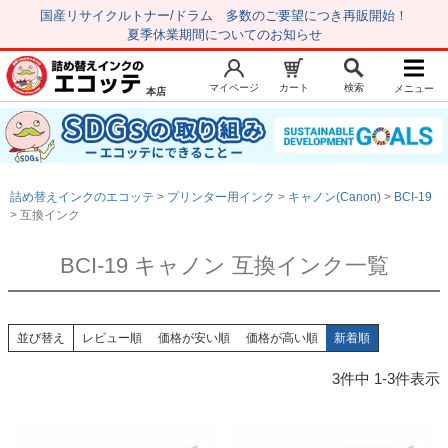
国産リサイクルトナー/ドラム 多数のご要望につき再販開始！
夏季休業期間についてのお知らせ
マイページ
カート
検索
メニュー
本店
新規会員登録
マイページ
トップページ
お気に入り
詰め替えインクのエコッテ
プリンター用インク
キャノン(Canon)
BCI-19
注文履歴
レビュー履歴
互換インク
はじめての方へ
BCI-19 キャノン 互換インク一覧
商品を探す
初心者用セット
並び替え
レビュー順
価格が安い順
価格が高い順
新着順
キャノンインク
3
件中
1
-
3
件表示
エプソンインク
ブラザーインク