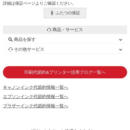
詳細は保証ページよりご確認ください。
ふたつの保証
商品・サービス
商品を探す
初心者用セット
キャノンインク
エプソンインク
ブラザーインク
詰め替えインク
互換インクボトル
互換インクカートリッジ
再生インクカートリッジ
トナーカートリッジ
その他サービス
はじめての方へ
お客様の声
お店の紹介
ご利用ガイド
よくある質問
お問い合わせ
会員専用商品
説明書ダウンロード
印刷代節約&プリンター活用ブログ一覧へ
キャノンインク代節約情報一覧へ
エプソンインク代節約情報一覧へ
ブラザーインク代節約情報一覧へ