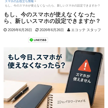
スマホのお役立ち情報
>
もし、今のスマホが使えなくなったら、新しいスマホの設定できますか？
注文履歴
レビュー履歴
もし、今のスマホが使えなくなった
はじめての方へ
ら、新しいスマホの設定できますか？
商品を探す
2026年6月26日
2026年6月26日
エコッテ スタッフ
初心者用セット
キャノンインク
エプソンインク
ブラザーインク
詰め替えインク
互換インクボトル
互換インクカートリッジ
再生インクカートリッジ
記事を探す