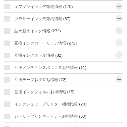
o
エプソンインク代節約情報
(170)
o
ブラザーインク代節約情報
(87)
o
詰め替えインク情報
(273)
o
互換インクカートリッジ情報
(272)
o
互換インクボトル情報
(82)
互換メンテナンスボックスお得情報
(11)
o
互換テープお役立ち情報
(22)
互換インクフィルムお得情報
(15)
インクジェットプリンター機種比較
(23)
レーザープリンタートナーお得情報
(60)