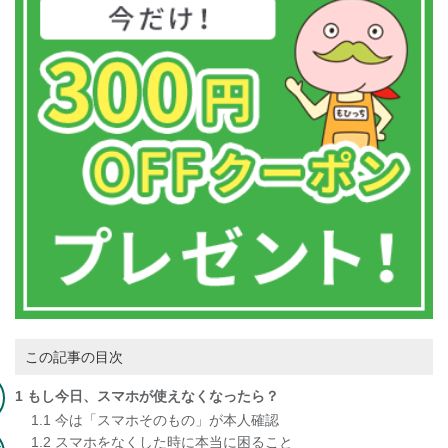
この記事の目次
1
もし今日、スマホが使えなくなったら？
1.1
今は「スマホそのもの」が本人確認
1.2
スマホをなくした時に本当に困ること
ン