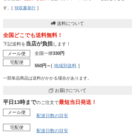
す。[
領収書発行
]
送料について
全国どこでも送料無料！
当店が負担
下記送料を
します！
全国一律
330円
メール便
宅配便
550円～
[
地域別送料
]
一部単品商品は送料がかかる場合があります。
お届けについて
平日13時まで
最短当日発送！
のご注文で
メール便
配達日数の目安
宅配便
配達日数の目安