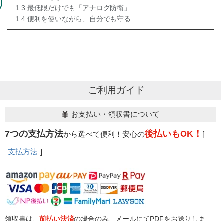
1.3
最低限だけでも「アナログ防衛」
1.4
便利を使いながら、自分でも守る
ご利用ガイド
お支払い・領収書について
7つの支払方法
後払いもOK！
から選べて便利！安心の
[
支払方法
]
領収書は、
前払い決済
の場合のみ、メールにてPDFをお送りしま