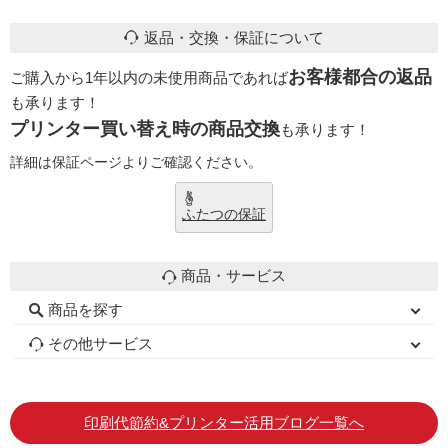
返品・交換・保証について
お客様都合の返品
ご購入から1年以内の未使用商品であれば
も承ります！
プリンター買い替え時の商品交換
も承ります！
詳細は保証ページよりご確認ください。
ふたつの保証
商品・サービス
商品を探す
初心者用セット
互換インクカートリッジ
キャノンインク
エプソンインク
ブラザーインク
詰め替えインク
互換インクボトル
再生インクカートリッジ
トナーカートリッジ
その他サービス
はじめての方へ
ご利用ガイド
お客様の声
お店の紹介
よくある質問
お問い合わせ
会員専用商品
説明書ダウンロード
印刷代節約&プリンター活用ブログ一覧へ