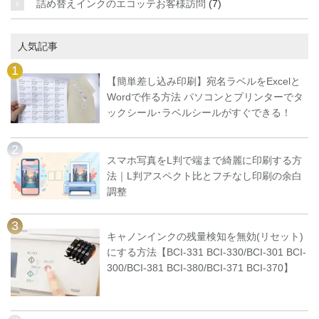
詰め替えインクのエコッテお客様訪問
(7)
人気記事
【簡単差し込み印刷】宛名ラベルをExcelと
Wordで作る方法 パソコンとプリンターでタ
ックシール･ラベルシールがすぐできる！
スマホ写真をL判で端まで綺麗に印刷する方
法｜L判アスペクト比とフチなし印刷の余白
調整
キャノンインクの残量検知を無効(リセット)
にする方法【BCI-331 BCI-330/BCI-301 BCI-
300/BCI-381 BCI-380/BCI-371 BCI-370】